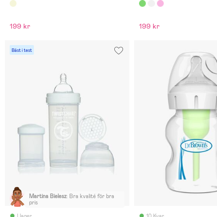
199 kr
199 kr
Bäst i test
Martina Bielesz
:
Bra kvalité för bra
pris
I lager
10 Kvar