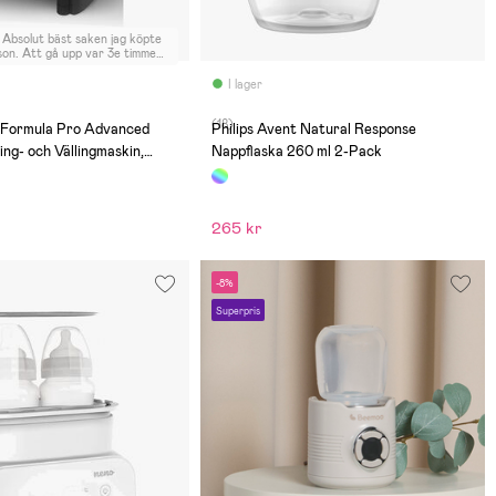
Absolut bäst saken jag köpte
n son. Att gå upp var 3e timme
 mat på natten var detta vår
ng. När sonen slutade mer
I lager
ing så fortsatte vi med välling i
ch har en
(18)
ägare, Absolut värd varje
 Formula Pro Advanced
Philips Avent Natural Response
ing- och Vällingmaskin,
Nappflaska 260 ml 2-Pack
265 kr
-8%
Superpris