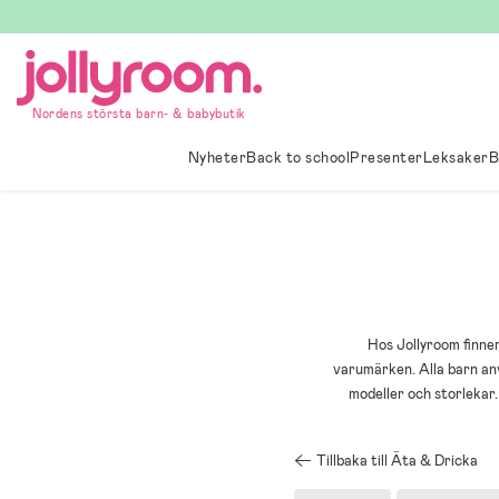
Hoppa
till
innehållet
Nordens största barn- & babybutik
Nyheter
Back to school
Presenter
Leksaker
B
Hos Jollyroom finne
varumärken. Alla barn anv
modeller och storlekar
Tillbaka till Äta & Dricka