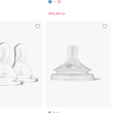
359,95 kr
I lager