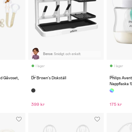
Bence
:
Smidigt och enkelt
I lager
I lager
(5)
(2)
d Gåvoset,
Dr Brown's Diskställ
Philips Aven
Nappflaska 1
399 kr
175 kr