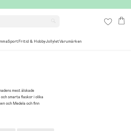
mma
Sport
Fritid & Hobby
Jollylet
Varumärken
knadens mest älskade
och smarta flaskor i olika
own och Medela och finn