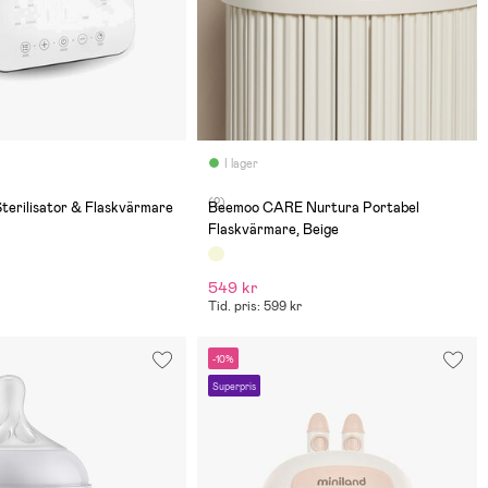
I lager
(2)
terilisator & Flaskvärmare
Beemoo CARE Nurtura Portabel
Flaskvärmare, Beige
549 kr
Tid. pris: 599 kr
-10%
Superpris