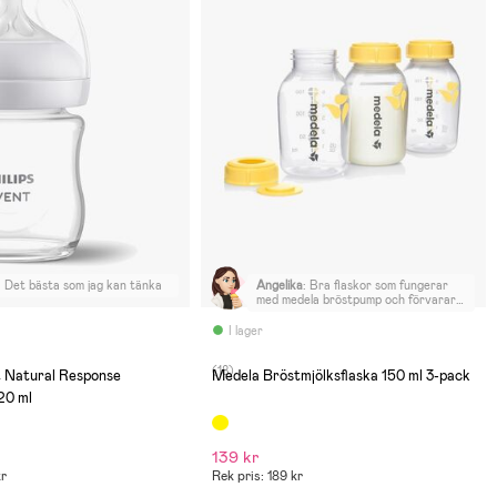
:
Det bästa som jag kan tänka
Angelika
:
Bra flaskor som fungerar
med medela bröstpump och förvarar
mjölk bra i kylskåpet
I lager
(18)
t Natural Response
Medela Bröstmjölksflaska 150 ml 3-pack
20 ml
139 kr
kr
Rek pris: 189 kr