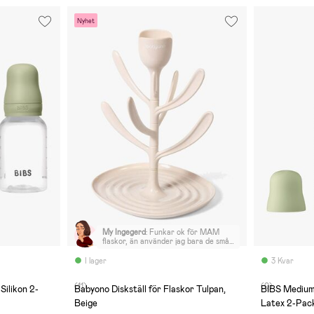
Nyhet
My Ingegerd
:
Funkar ok för MAM
flaskor, än använder jag bara de små.
Den var lite svår att få ihop men när
det väl var klart så håller den ihop
I lager
3 Kvar
bra.
(11)
(0)
Silikon 2-
Babyono Diskställ för Flaskor Tulpan,
BIBS Medium
Beige
Latex 2-Pack