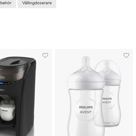
llbehör
Vällingdoserare