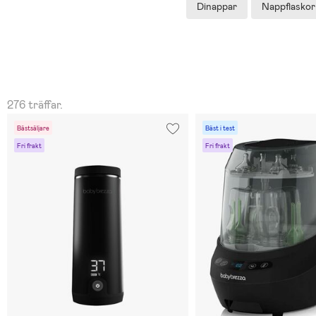
Dinappar
Nappflaskor
276 träffar.
Bästsäljare
Bäst i test
Fri frakt
Fri frakt