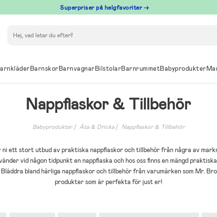
Superpriser på helgfavoriter →
Sök
arnkläder
Barnskor
Barnvagnar
Bilstolar
Barnrummet
Babyprodukter
Ma
Nappflaskor & Tillbehör
Babyprodukter
Äta & Dricka
Nappflaskor & Tillbehör
r ni ett stort utbud av praktiska nappflaskor och tillbehör från några av mar
änder vid någon tidpunkt en nappflaska och hos oss finns en mängd praktiska 
. Bläddra bland härliga nappflaskor och tillbehör från varumärken som Mr. Br
produkter som är perfekta för just er!