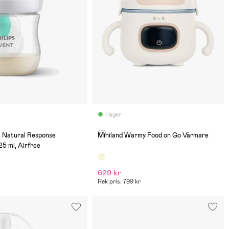
I lager
(0)
t Natural Response
Miniland Warmy Food on Go Värmare
25 ml, Airfree
629 kr
Rek pris: 799 kr