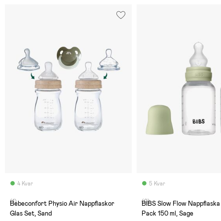
4 Kvar
5 Kvar
(1)
(0)
Bebeconfort Physio Air Nappflaskor
BIBS Slow Flow Nappflaska 
Glas Set, Sand
Pack 150 ml, Sage