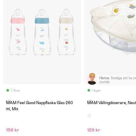
Hanna
:
Smidiga att ha m
storlek
7 Kvar
I lager
(0)
(11)
MAM Feel Good Nappflaska Glas 260
MAM Vällingdoserare, Neut
ml, Mix
159 kr
129 kr