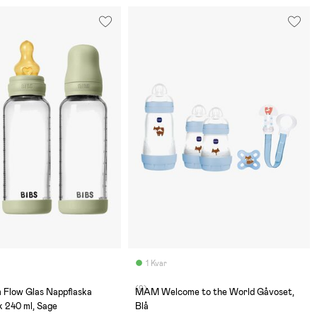
1 Kvar
(9)
 Flow Glas Nappflaska
MAM Welcome to the World Gåvoset,
 240 ml, Sage
Blå