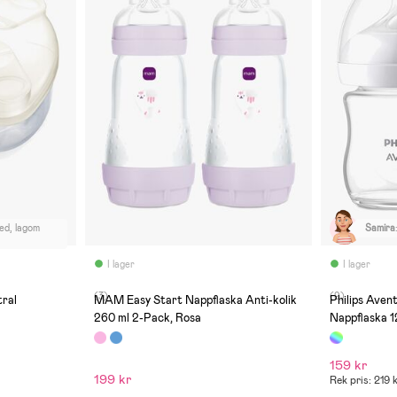
ed, lagom
Samira
I lager
I lager
(3)
(9)
ral
MAM Easy Start Nappflaska Anti-kolik
Philips Aven
260 ml 2-Pack, Rosa
Nappflaska 1
159 kr
199 kr
Rek pris: 219 