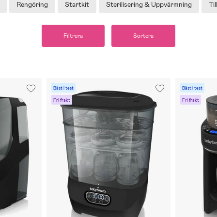
Rengöring
Startkit
Sterilisering & Uppvärmning
Ti
Filtrera
Sortera
Bäst i test
Bäst i test
Fri frakt
Fri frakt