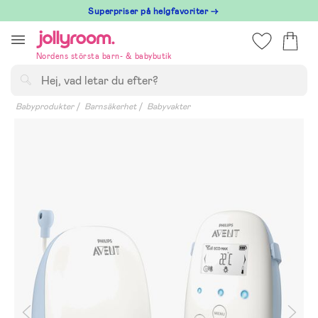
Hoppa
Superpriser på helgfavoriter →
till
innehållet
Nordens största barn- & babybutik
Sök
Babyprodukter
Barnsäkerhet
Babyvakter