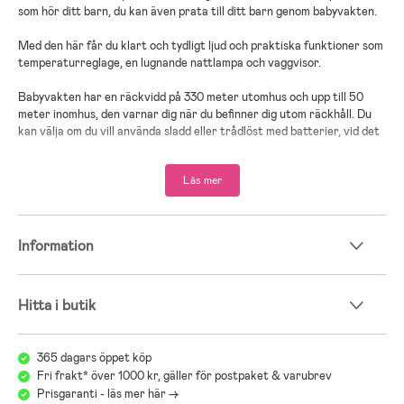
som hör ditt barn, du kan även prata till ditt barn genom babyvakten.
Med den här får du klart och tydligt ljud och praktiska funktioner som
temperaturreglage, en lugnande nattlampa och vaggvisor.
Babyvakten har en räckvidd på 330 meter utomhus och upp till 50
meter inomhus, den varnar dig när du befinner dig utom räckhåll. Du
kan välja om du vill använda sladd eller trådlöst med batterier, vid det
senare har den babyvakten en batteritid på upp till 24 timmar. Den har
även ett smart Eco-läge som automatiskt reducerar den ström som
Läs mer
krävs. Den drar mindre ström ju närmare enheterna är varandra.
Automatiskt kanalval: Ja.
Frekvensband: DECT.
Information
Volymkontroll: Ja.
Tillbehör: 2 st. nätadaptrar, snabbstartsguide, användarhandbok,
halsrem.
Hitta i butik
365 dagars öppet köp
Fri frakt* över 1000 kr, gäller för postpaket & varubrev
Prisgaranti - läs mer här ->