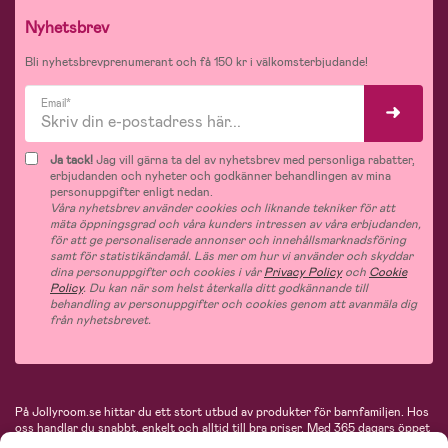
Nyhetsbrev
Bli nyhetsbrevprenumerant och få 150 kr i välkomsterbjudande!
Email*
Ja tack!
Jag vill gärna ta del av nyhetsbrev med personliga rabatter,
erbjudanden och nyheter och godkänner behandlingen av mina
personuppgifter enligt nedan.
Våra nyhetsbrev använder cookies och liknande tekniker för att
mäta öppningsgrad och våra kunders intressen av våra erbjudanden,
för att ge personaliserade annonser och innehållsmarknadsföring
samt för statistikändamål. Läs mer om hur vi använder och skyddar
dina personuppgifter och cookies i vår
Privacy Policy
och
Cookie
Policy
. Du kan när som helst återkalla ditt godkännande till
behandling av personuppgifter och cookies genom att avanmäla dig
från nyhetsbrevet.
På Jollyroom.se hittar du ett stort utbud av produkter för barnfamiljen.
Hos
oss handlar du snabbt, enkelt och alltid till bra priser.
Med 365 dagars öppet
köp och en mycket kompetent kundtjänst kan du känna dig trygg att handla