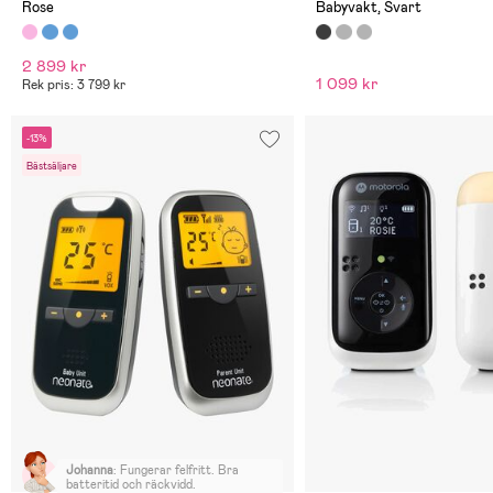
Rose
Babyvakt, Svart
2 899 kr
1 099 kr
Rek pris: 3 799 kr
-13%
Bästsäljare
Johanna
:
Fungerar felfritt. Bra
batteritid och räckvidd.