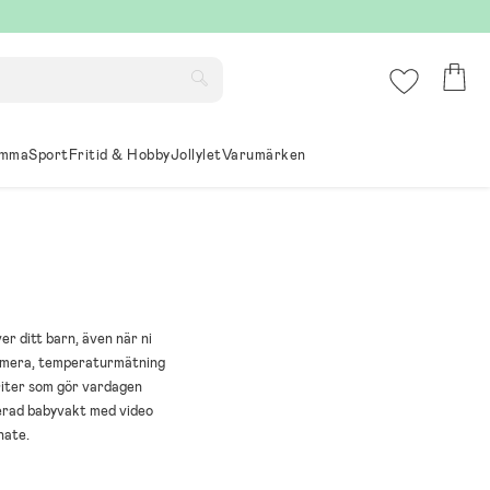
mma
Sport
Fritid & Hobby
Jollylet
Varumärken
r ditt barn, även när ni
 kamera, temperaturmätning
riter som gör vardagen
cerad babyvakt med video
nate.