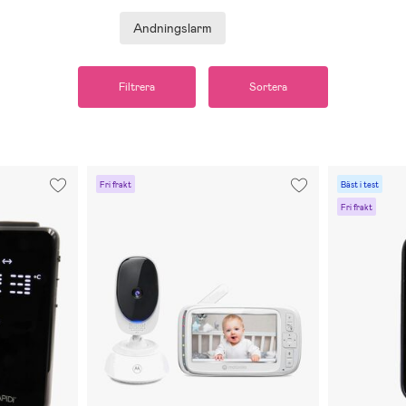
Andningslarm
Filtrera
Sortera
Fri frakt
Bäst i test
Fri frakt