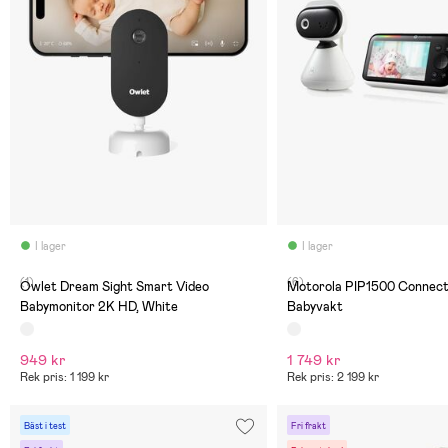
I lager
I lager
(1)
(6)
Owlet Dream Sight Smart Video
Motorola PIP1500 Connect
Babymonitor 2K HD, White
Babyvakt
949 kr
1 749 kr
Rek pris: 1 199 kr
Rek pris: 2 199 kr
Bäst i test
Fri frakt