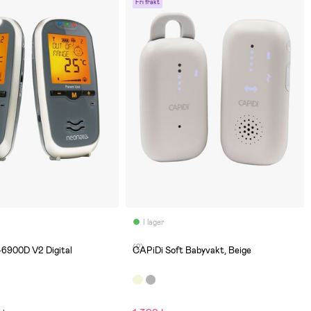
Fri frakt
I lager
(2)
6900D V2 Digital
CAPiDi Soft Babyvakt, Beige