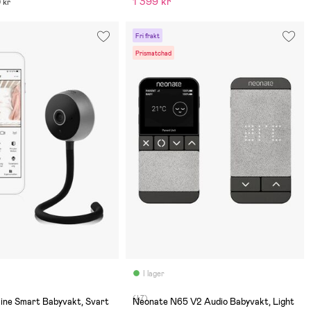
1 399 kr
9 kr
Fri frakt
Prismatchad
I lager
(47)
line Smart Babyvakt, Svart
Neonate N65 V2 Audio Babyvakt, Light