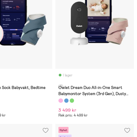
I lager
(3)
 Sock Babyvakt, Bedtime
Owlet Dream Duo All-in-One Smart
Babymonitor System (3rd Gen), Dusty
Rose
3 499 kr
9 kr
Rek pris: 4 499 kr
Nyhet