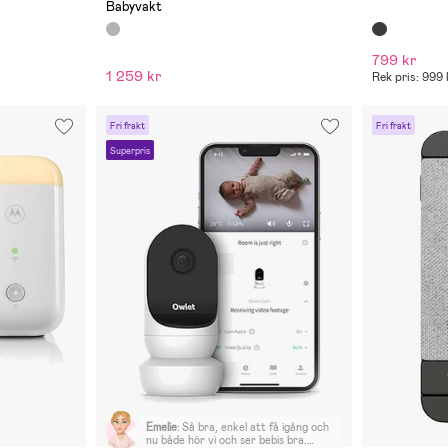
Babyvakt
799 kr
1 259 kr
Rek pris: 999 
Fri frakt
Fri frakt
Superpris
Emelie
:
Så bra, enkel att få igång och
nu både hör vi och ser bebis bra.