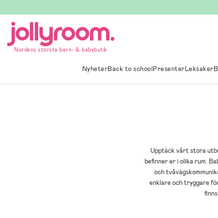
Hoppa
till
innehållet
Nordens största barn- & babybutik
Nyheter
Back to school
Presenter
Leksaker
B
Upptäck vårt stora utbu
befinner er i olika rum. 
och tvåvägskommunikat
enklare och tryggare fö
finn