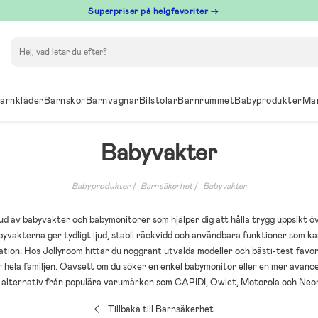
Superpriser på helgfavoriter →
Sök
arnkläder
Barnskor
Barnvagnar
Bilstolar
Barnrummet
Babyprodukter
Ma
Babyvakter
Babyprodukter
Barnsäkerhet
Babyvakter
d av babyvakter och babymonitorer som hjälper dig att hålla trygg uppsikt öve
Babyvakterna ger tydligt ljud, stabil räckvidd och användbara funktioner som
ion. Hos Jollyroom hittar du noggrant utvalda modeller och bästi-test favo
r hela familjen. Oavsett om du söker en enkel babymonitor eller en mer avan
s alternativ från populära varumärken som CAPIDI, Owlet, Motorola och Neo
Tillbaka till Barnsäkerhet