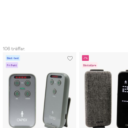
106 träffar.
Bäst i test
-7%
Fri frakt
Bästsäljare