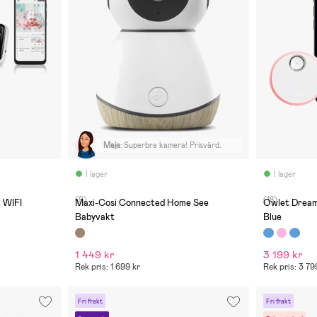
Maja
:
Superbra kamera! Prisvärd.
I lager
I lager
(9)
(18)
 WIFI
Maxi-Cosi Connected Home See
Owlet Dream
Babyvakt
Blue
1 449 kr
3 199 kr
Rek pris: 1 699 kr
Rek pris: 3 79
Fri frakt
Fri frakt