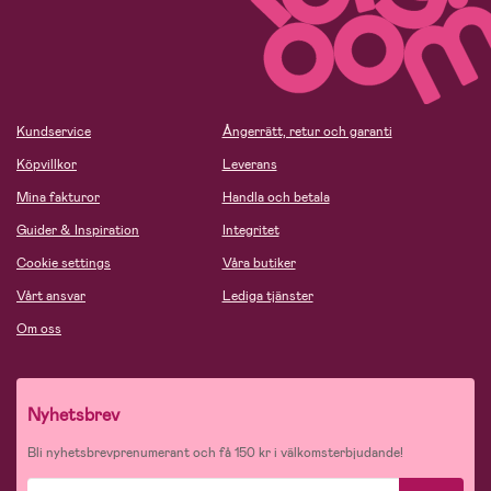
Kundservice
Ångerrätt, retur och garanti
Köpvillkor
Leverans
Mina fakturor
Handla och betala
Guider & Inspiration
Integritet
Cookie settings
Våra butiker
Vårt ansvar
Lediga tjänster
Om oss
Nyhetsbrev
Bli nyhetsbrevprenumerant och få 150 kr i välkomsterbjudande!