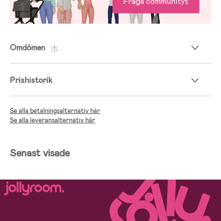
Fråga communityt
Omdömen
Prishistorik
Se alla betalningsalternativ här
Se alla leveransalternativ här
Senast visade