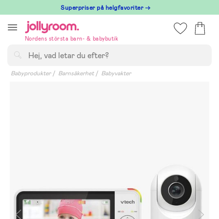
Hoppa
Superpriser på helgfavoriter →
till
innehållet
Nordens största barn- & babybutik
Sök
Babyprodukter
Barnsäkerhet
Babyvakter