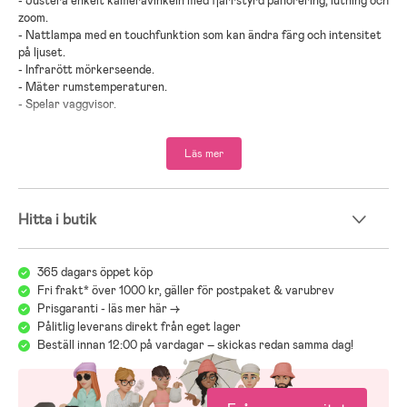
- Justera enkelt kameravinkeln med fjärrstyrd panorering, lutning och
zoom.
- Nattlampa med en touchfunktion som kan ändra färg och intensitet
på ljuset.
- Infrarött mörkerseende.
- Mäter rumstemperaturen.
- Spelar vaggvisor.
- Uppladdningsbart batteri ingår.
Läs mer
- Rekommenderad ålder: Från nyfödd.
Hitta i butik
365 dagars öppet köp
Fri frakt* över 1000 kr, gäller för postpaket & varubrev
Prisgaranti - läs mer här ->
Pålitlig leverans direkt från eget lager
Beställ innan 12:00 på vardagar – skickas redan samma dag!