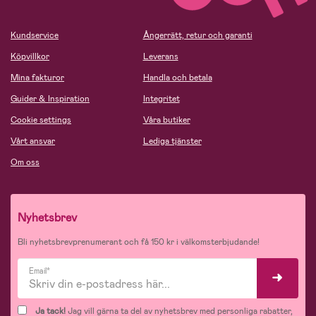
Kundservice
Ångerrätt, retur och garanti
Köpvillkor
Leverans
Mina fakturor
Handla och betala
Guider & Inspiration
Integritet
Cookie settings
Våra butiker
Vårt ansvar
Lediga tjänster
Om oss
Nyhetsbrev
Bli nyhetsbrevprenumerant och få 150 kr i välkomsterbjudande!
Email*
Ja tack!
Jag vill gärna ta del av nyhetsbrev med personliga rabatter,