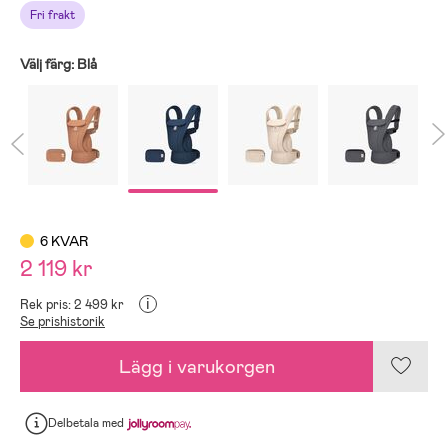
Fri frakt
Välj färg:
Blå
6 KVAR
2 119 kr
i
Rek pris: 2 499 kr
Se prishistorik
Lägg i varukorgen
Delbetala
med