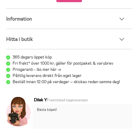
- Rekommenderad ålder: Från nyfödd till 4 år.
Information
- 100 % meshtyg.
Hitta i butik
365 dagars öppet köp
Fri frakt* över 1000 kr, gäller för postpaket & varubrev
Prisgaranti - läs mer här ->
Pålitlig leverans direkt från eget lager
Beställ innan 12:00 på vardagar – skickas redan samma dag!
Dilek Y
Framröstad topprecension
Bästa köpet!