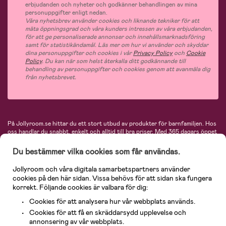
erbjudanden och nyheter och godkänner behandlingen av mina
personuppgifter enligt nedan.
Våra nyhetsbrev använder cookies och liknande tekniker för att
mäta öppningsgrad och våra kunders intressen av våra erbjudanden,
för att ge personaliserade annonser och innehållsmarknadsföring
samt för statistikändamål. Läs mer om hur vi använder och skyddar
dina personuppgifter och cookies i vår
Privacy Policy
och
Cookie
Policy
. Du kan när som helst återkalla ditt godkännande till
behandling av personuppgifter och cookies genom att avanmäla dig
från nyhetsbrevet.
På Jollyroom.se hittar du ett stort utbud av produkter för barnfamiljen.
Hos
oss handlar du snabbt, enkelt och alltid till bra priser.
Med 365 dagars öppet
köp och en mycket kompetent kundtjänst kan du känna dig trygg att handla
hos oss. I vårt sortiment hittar du barnvagnar, bilstolar, kläder för barn och
Du bestämmer vilka cookies som får användas.
baby, produkter för mamman, massor av inspirerande inredning, leksaker,
babyprodukter och mycket mer. Vi erbjuder produkter från välkända
Jollyroom och våra digitala samarbetspartners använder
varumärken så som Britax, Maxi-Cosi, Baby Jogger, BabyBjörn, Didriksons,
cookies på den här sidan. Vissa behövs för att sidan ska fungera
KidKraft, Ergobaby, Philips Avent, Neonate, Cybex, LEGO och många fler.
korrekt. Följande cookies är valbara för dig:
Välkommen in och kika runt i Nordens största barn- och babybutik på nätet!
Cookies för att analysera hur vår webbplats används.
Cookies för att få en skräddarsydd upplevelse och
annonsering av vår webbplats.