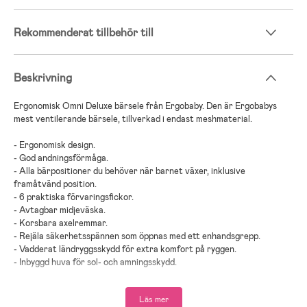
Rekommenderat tillbehör till
Beskrivning
Ergonomisk Omni Deluxe bärsele från Ergobaby. Den är Ergobabys
mest ventilerande bärsele, tillverkad i endast meshmaterial.
- Ergonomisk design.
- God andningsförmåga.
- Alla bärpositioner du behöver när barnet växer, inklusive
framåtvänd position.
- 6 praktiska förvaringsfickor.
- Avtagbar midjeväska.
- Korsbara axelremmar.
- Rejäla säkerhetsspännen som öppnas med ett enhandsgrepp.
- Vadderat ländryggsskydd för extra komfort på ryggen.
- Inbyggd huva för sol- och amningsskydd.
- Enkel att rengöra.
- Kan tvättas i tvättmaskin.
Läs mer
- Maxvikt: 20 kg.