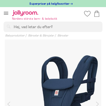
Hoppa
Superpriser på helgfavoriter →
till
innehållet
Nordens största barn- & babybutik
Sök
Babyprodukter
Bärselar & Bärsjalar
Bärselar