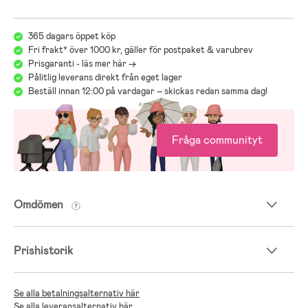
365 dagars öppet köp
Fri frakt* över 1000 kr, gäller för postpaket & varubrev
Prisgaranti - läs mer här ->
Pålitlig leverans direkt från eget lager
Beställ innan 12:00 på vardagar – skickas redan samma dag!
Fråga communityt
Omdömen
Prishistorik
Se alla betalningsalternativ här
Se alla leveransalternativ här