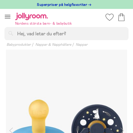
Hoppa
Superpriser på helgfavoriter →
till
innehållet
Nordens största barn- & babybutik
Sök
Babyprodukter
Nappar & Napphållare
Nappar