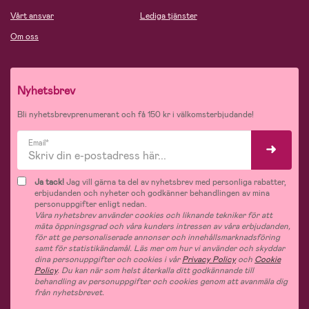
Vårt ansvar
Lediga tjänster
Om oss
Nyhetsbrev
Bli nyhetsbrevprenumerant och få 150 kr i välkomsterbjudande!
Email*
Ja tack!
Jag vill gärna ta del av nyhetsbrev med personliga rabatter,
erbjudanden och nyheter och godkänner behandlingen av mina
personuppgifter enligt nedan.
Våra nyhetsbrev använder cookies och liknande tekniker för att
mäta öppningsgrad och våra kunders intressen av våra erbjudanden,
för att ge personaliserade annonser och innehållsmarknadsföring
samt för statistikändamål. Läs mer om hur vi använder och skyddar
dina personuppgifter och cookies i vår
Privacy Policy
och
Cookie
Policy
. Du kan när som helst återkalla ditt godkännande till
behandling av personuppgifter och cookies genom att avanmäla dig
från nyhetsbrevet.