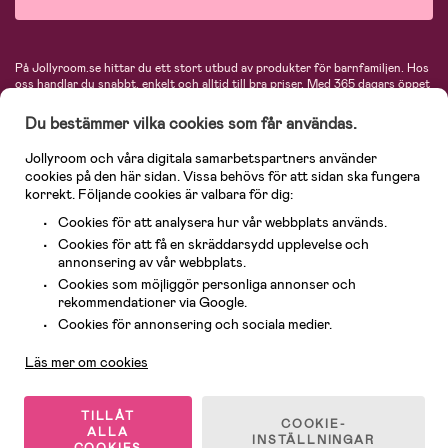
På Jollyroom.se hittar du ett stort utbud av produkter för barnfamiljen.
Hos
oss handlar du snabbt, enkelt och alltid till bra priser.
Med 365 dagars öppet
köp och en mycket kompetent kundtjänst kan du känna dig trygg att handla
hos oss. I vårt sortiment hittar du barnvagnar, bilstolar, kläder för barn och
Du bestämmer vilka cookies som får användas.
baby, produkter för mamman, massor av inspirerande inredning, leksaker,
babyprodukter och mycket mer. Vi erbjuder produkter från välkända
Jollyroom och våra digitala samarbetspartners använder
varumärken så som Britax, Maxi-Cosi, Baby Jogger, BabyBjörn, Didriksons,
cookies på den här sidan. Vissa behövs för att sidan ska fungera
KidKraft, Ergobaby, Philips Avent, Neonate, Cybex, LEGO och många fler.
korrekt. Följande cookies är valbara för dig:
Välkommen in och kika runt i Nordens största barn- och babybutik på nätet!
Cookies för att analysera hur vår webbplats används.
Cookies för att få en skräddarsydd upplevelse och
annonsering av vår webbplats.
Cookies som möjliggör personliga annonser och
rekommendationer via Google.
Kundservice
Cookies för annonsering och sociala medier.
Läs mer om cookies
© 2026 Jollyroom AB. Alla rättigheter reserverade.
TILLÅT
COOKIE-
ALLA
INSTÄLLNINGAR