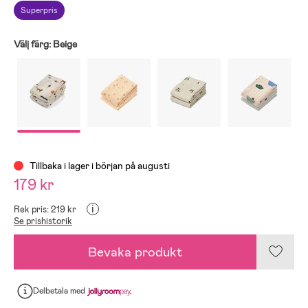
Superpris
Välj färg:
Beige
Tillbaka i lager i början på augusti
179 kr
i
Rek pris: 219 kr
Se prishistorik
Bevaka produkt
Delbetala
med