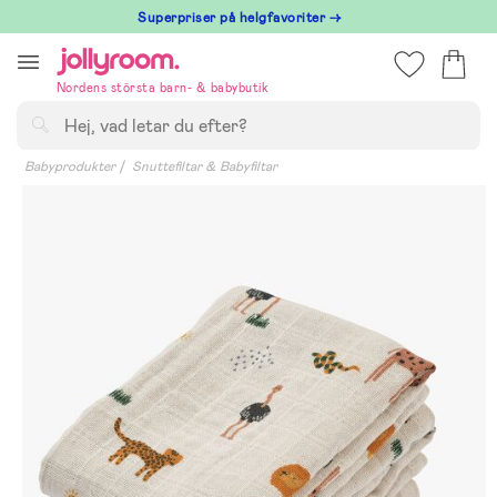
Hoppa
Superpriser på helgfavoriter →
till
innehållet
Nordens största barn- & babybutik
Sök
Babyprodukter
Snuttefiltar & Babyfiltar