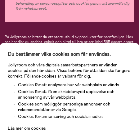
behandling av personuppgifter och cookies genom att avanmäla dig
från nyhetsbrevet.
På Jollyroom.se hittar du ett stort utbud av produkter för barnfamiljen.
Hos
oss handlar du snabbt, enkelt och alltid till bra priser.
Med 365 dagars öppet
köp och en mycket kompetent kundtjänst kan du känna dig trygg att handla
hos oss. I vårt sortiment hittar du barnvagnar, bilstolar, kläder för barn och
Du bestämmer vilka cookies som får användas.
baby, produkter för mamman, massor av inspirerande inredning, leksaker,
babyprodukter och mycket mer. Vi erbjuder produkter från välkända
Jollyroom och våra digitala samarbetspartners använder
varumärken så som Britax, Maxi-Cosi, Baby Jogger, BabyBjörn, Didriksons,
cookies på den här sidan. Vissa behövs för att sidan ska fungera
KidKraft, Ergobaby, Philips Avent, Neonate, Cybex, LEGO och många fler.
korrekt. Följande cookies är valbara för dig:
Välkommen in och kika runt i Nordens största barn- och babybutik på nätet!
Cookies för att analysera hur vår webbplats används.
Cookies för att få en skräddarsydd upplevelse och
annonsering av vår webbplats.
Cookies som möjliggör personliga annonser och
rekommendationer via Google.
Kundservice
Cookies för annonsering och sociala medier.
Läs mer om cookies
© 2026 Jollyroom AB. Alla rättigheter reserverade.