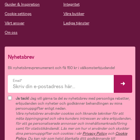
Guider & Inspiration
Integritet
Cookie settings
Våra butiker
Vårt ansvar
Lediga tjänster
Om oss
Nyhetsbrev
Bli nyhetsbrevprenumerant och få 150 kr i välkomsterbjudande!
Email*
Ja tack!
Jag vill gärna ta del av nyhetsbrev med personliga rabatter,
erbjudanden och nyheter och godkänner behandlingen av mina
personuppgifter enligt nedan.
Våra nyhetsbrev använder cookies och liknande tekniker för att
mäta öppningsgrad och våra kunders intressen av våra erbjudanden,
för att ge personaliserade annonser och innehållsmarknadsföring
samt för statistikändamål. Läs mer om hur vi använder och skyddar
dina personuppgifter och cookies i vår
Privacy Policy
och
Cookie
Policy
. Du kan när som helst återkalla ditt godkännande till