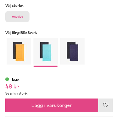
Välj storlek
onesize
Välj färg:
Blå/Svart
I lager
49 kr
Se prishistorik
Lägg i varukorgen