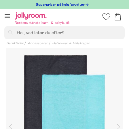
Hoppa
Superpriser på helgfavoriter →
till
innehållet
Nordens största barn- & babybutik
Sök
Barnkläder
Accessoarer
Halsdukar & Halskragar