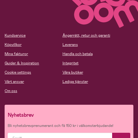
Kundservice
Ångerrätt, retur och garanti
Köpvillkor
Leverans
Mina fakturor
Handla och betala
Guider & Inspiration
Integritet
Cookie settings
Våra butiker
Vårt ansvar
Lediga tjänster
Om oss
Nyhetsbrev
Bli nyhetsbrevprenumerant och få 150 kr i välkomsterbjudande!