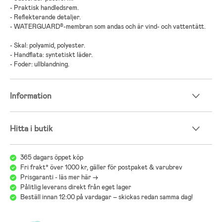
- Praktisk handledsrem.
- Reflekterande detaljer.
- WATERGUARD®-membran som andas och är vind- och vattentätt.
- Skal: polyamid, polyester.
- Handflata: syntetiskt läder.
- Foder: ullblandning.
Information
Hitta i butik
365 dagars öppet köp
Fri frakt* över 1000 kr, gäller för postpaket & varubrev
Prisgaranti - läs mer här ->
Pålitlig leverans direkt från eget lager
Beställ innan 12:00 på vardagar – skickas redan samma dag!