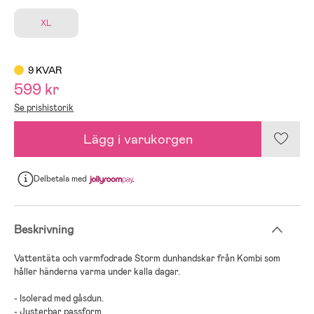
XL
9 KVAR
599 kr
Se prishistorik
Lägg i varukorgen
Delbetala
med
Beskrivning
Vattentäta och varmfodrade Storm dunhandskar från Kombi som
håller händerna varma under kalla dagar.
- Isolerad med gåsdun.
- Justerbar passform.