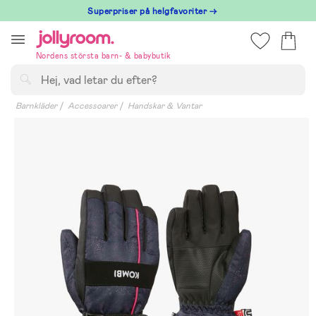
Hoppa
Superpriser på helgfavoriter →
till
innehållet
Nordens största barn- & babybutik
Sök
Barnkläder
Accessoarer
Handskar & Vantar