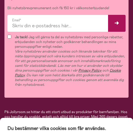
Bli nyhetsbrevprenumerant och få 150 kr i välkomsterbjudande!
Email*
Ja tack!
Jag vill gärna ta del av nyhetsbrev med personliga rabatter,
erbjudanden och nyheter och godkänner behandlingen av mina
personuppgifter enligt nedan.
Våra nyhetsbrev använder cookies och liknande tekniker för att
mäta öppningsgrad och våra kunders intressen av våra erbjudanden,
för att ge personaliserade annonser och innehållsmarknadsföring
samt för statistikändamål. Läs mer om hur vi använder och skyddar
dina personuppgifter och cookies i vår
Privacy Policy
och
Cookie
Policy
. Du kan när som helst återkalla ditt godkännande till
behandling av personuppgifter och cookies genom att avanmäla dig
från nyhetsbrevet.
På Jollyroom.se hittar du ett stort utbud av produkter för barnfamiljen.
Hos
oss handlar du snabbt, enkelt och alltid till bra priser.
Med 365 dagars öppet
köp och en mycket kompetent kundtjänst kan du känna dig trygg att handla
hos oss. I vårt sortiment hittar du barnvagnar, bilstolar, kläder för barn och
Du bestämmer vilka cookies som får användas.
baby, produkter för mamman, massor av inspirerande inredning, leksaker,