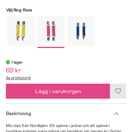
Välj färg:
Rosa
I lager
69 kr
Se prishistorik
Lägg i varukorgen
Beskrivning
Mio clips från Nordbjørn. Ett spänne i jackan och ett spänne i
handsken kommer spara många par handskar när barnen är i farten.