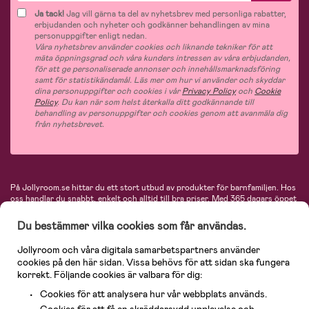
Ja tack!
Jag vill gärna ta del av nyhetsbrev med personliga rabatter,
erbjudanden och nyheter och godkänner behandlingen av mina
personuppgifter enligt nedan.
Våra nyhetsbrev använder cookies och liknande tekniker för att
mäta öppningsgrad och våra kunders intressen av våra erbjudanden,
för att ge personaliserade annonser och innehållsmarknadsföring
samt för statistikändamål. Läs mer om hur vi använder och skyddar
dina personuppgifter och cookies i vår
Privacy Policy
och
Cookie
Policy
. Du kan när som helst återkalla ditt godkännande till
behandling av personuppgifter och cookies genom att avanmäla dig
från nyhetsbrevet.
På Jollyroom.se hittar du ett stort utbud av produkter för barnfamiljen.
Hos
oss handlar du snabbt, enkelt och alltid till bra priser.
Med 365 dagars öppet
köp och en mycket kompetent kundtjänst kan du känna dig trygg att handla
hos oss. I vårt sortiment hittar du barnvagnar, bilstolar, kläder för barn och
Du bestämmer vilka cookies som får användas.
baby, produkter för mamman, massor av inspirerande inredning, leksaker,
babyprodukter och mycket mer. Vi erbjuder produkter från välkända
Jollyroom och våra digitala samarbetspartners använder
varumärken så som Britax, Maxi-Cosi, Baby Jogger, BabyBjörn, Didriksons,
cookies på den här sidan. Vissa behövs för att sidan ska fungera
KidKraft, Ergobaby, Philips Avent, Neonate, Cybex, LEGO och många fler.
korrekt. Följande cookies är valbara för dig:
Välkommen in och kika runt i Nordens största barn- och babybutik på nätet!
Cookies för att analysera hur vår webbplats används.