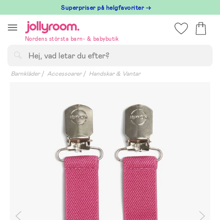
Hoppa
Superpriser på helgfavoriter →
till
innehållet
Nordens största barn- & babybutik
Sök
Barnkläder
Accessoarer
Handskar & Vantar