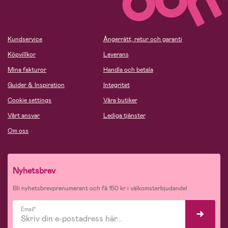
Kundservice
Ångerrätt, retur och garanti
Köpvillkor
Leverans
Mina fakturor
Handla och betala
Guider & Inspiration
Integritet
Cookie settings
Våra butiker
Vårt ansvar
Lediga tjänster
Om oss
Nyhetsbrev
Bli nyhetsbrevprenumerant och få 150 kr i välkomsterbjudande!
Email*