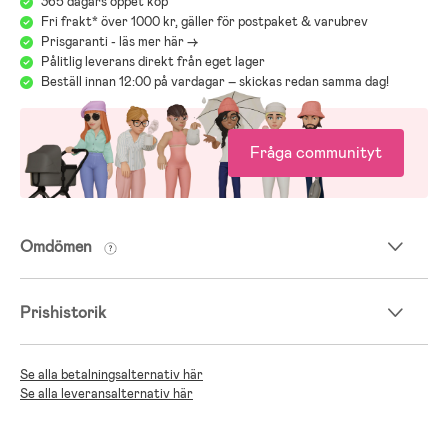
365 dagars öppet köp
Fri frakt* över 1000 kr, gäller för postpaket & varubrev
Prisgaranti - läs mer här ->
Pålitlig leverans direkt från eget lager
Beställ innan 12:00 på vardagar – skickas redan samma dag!
Fråga communityt
Omdömen
Prishistorik
Se alla betalningsalternativ här
Se alla leveransalternativ här