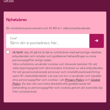
Om oss
Nyhetsbrev
Bli nyhetsbrevprenumerant och få 150 kr i välkomsterbjudande!
Email*
Ja tack!
Jag vill gärna ta del av nyhetsbrev med personliga rabatter,
erbjudanden och nyheter och godkänner behandlingen av mina
personuppgifter enligt nedan.
Våra nyhetsbrev använder cookies och liknande tekniker för att
mäta öppningsgrad och våra kunders intressen av våra erbjudanden,
för att ge personaliserade annonser och innehållsmarknadsföring
samt för statistikändamål. Läs mer om hur vi använder och skyddar
dina personuppgifter och cookies i vår
Privacy Policy
och
Cookie
Policy
. Du kan när som helst återkalla ditt godkännande till
behandling av personuppgifter och cookies genom att avanmäla dig
från nyhetsbrevet.