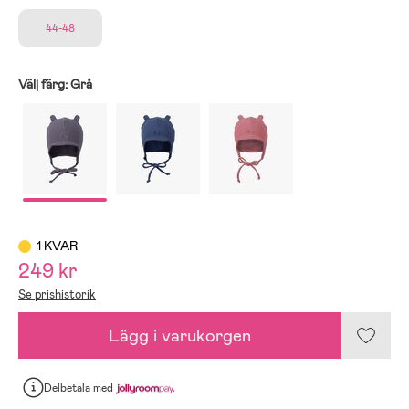
44-48
Välj färg:
Grå
1 KVAR
249 kr
Se prishistorik
Lägg i varukorgen
Delbetala
med