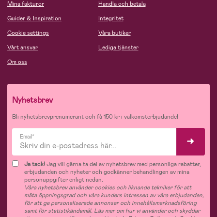
Mina fakturor
Handla och betala
Guider & Inspiration
Integritet
Cookie settings
Våra butiker
Vårt ansvar
Lediga tjänster
Om oss
Nyhetsbrev
Bli nyhetsbrevprenumerant och få 150 kr i välkomsterbjudande!
Email*
Ja tack!
Jag vill gärna ta del av nyhetsbrev med personliga rabatter,
erbjudanden och nyheter och godkänner behandlingen av mina
personuppgifter enligt nedan.
Våra nyhetsbrev använder cookies och liknande tekniker för att
mäta öppningsgrad och våra kunders intressen av våra erbjudanden,
för att ge personaliserade annonser och innehållsmarknadsföring
samt för statistikändamål. Läs mer om hur vi använder och skyddar