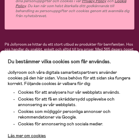
dina personuppgifter och cookies i vår
Privacy Policy
och
Cookie
Policy
. Du kan när som helst återkalla ditt godkännande till
behandling av personuppgifter och cookies genom att avanmäla dig
från nyhetsbrevet.
På Jollyroom.se hittar du ett stort utbud av produkter för barnfamiljen.
Hos
oss handlar du snabbt, enkelt och alltid till bra priser.
Med 365 dagars öppet
köp och en mycket kompetent kundtjänst kan du känna dig trygg att handla
hos oss. I vårt sortiment hittar du barnvagnar, bilstolar, kläder för barn och
Du bestämmer vilka cookies som får användas.
baby, produkter för mamman, massor av inspirerande inredning, leksaker,
babyprodukter och mycket mer. Vi erbjuder produkter från välkända
Jollyroom och våra digitala samarbetspartners använder
varumärken så som Britax, Maxi-Cosi, Baby Jogger, BabyBjörn, Didriksons,
cookies på den här sidan. Vissa behövs för att sidan ska fungera
KidKraft, Ergobaby, Philips Avent, Neonate, Cybex, LEGO och många fler.
korrekt. Följande cookies är valbara för dig:
Välkommen in och kika runt i Nordens största barn- och babybutik på nätet!
Cookies för att analysera hur vår webbplats används.
Cookies för att få en skräddarsydd upplevelse och
annonsering av vår webbplats.
Cookies som möjliggör personliga annonser och
rekommendationer via Google.
Kundservice
Cookies för annonsering och sociala medier.
Läs mer om cookies