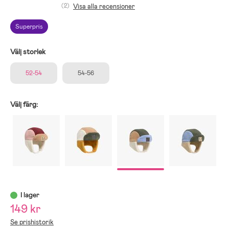
(2)
Visa alla recensioner
Superpris
Välj storlek
52-54
54-56
Välj färg:
I lager
149 kr
Se prishistorik