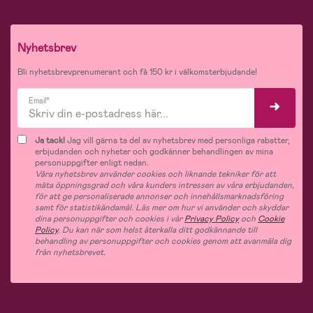
Nyhetsbrev
Bli nyhetsbrevprenumerant och få 150 kr i välkomsterbjudande!
Email*
Ja tack!
Jag vill gärna ta del av nyhetsbrev med personliga rabatter,
erbjudanden och nyheter och godkänner behandlingen av mina
personuppgifter enligt nedan.
Våra nyhetsbrev använder cookies och liknande tekniker för att
mäta öppningsgrad och våra kunders intressen av våra erbjudanden,
för att ge personaliserade annonser och innehållsmarknadsföring
samt för statistikändamål. Läs mer om hur vi använder och skyddar
dina personuppgifter och cookies i vår
Privacy Policy
och
Cookie
Policy
. Du kan när som helst återkalla ditt godkännande till
behandling av personuppgifter och cookies genom att avanmäla dig
från nyhetsbrevet.