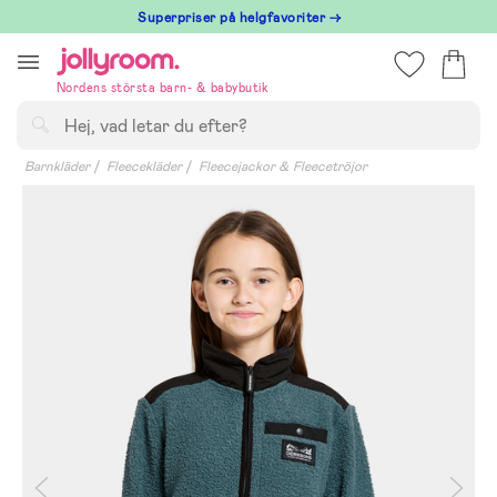
Hoppa
Superpriser på helgfavoriter →
till
innehållet
Nordens största barn- & babybutik
Sök
Barnkläder
Fleecekläder
Fleecejackor & Fleecetröjor