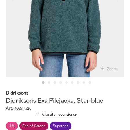
Zooma
Didriksons
Didriksons Exa Pilejacka, Star blue
Art:
10277326
(0)
Visa alla recensioner
-11%
End of Season
Superpris