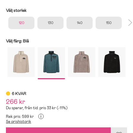
Välj storlek
120
130
140
150
Välj färg:
Blå
6 KVAR
266 kr
Du sparar, från tid. pris 33 kr (-11%)
i
Rek pris: 599 kr
Se prishistorik