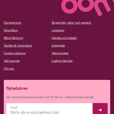
Kundservice
Ångerrätt, retur och garanti
Köpvillkor
Leverans
Mina fakturor
Handla och betala
Guider & Inspiration
Integritet
Cookie settings
Våra butiker
Vårt ansvar
Lediga tjänster
Om oss
Nyhetsbrev
Bli nyhetsbrevprenumerant och få 150 kr i välkomsterbjudande!
Email*