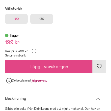
Välj storlek
120
130
I lager
199 kr
i
Rek pris: 499 kr
Se prishistorik
Lägg i varukorgen
Delbetala
med
Beskrivning
Gibbs pilejacka från Didriksons med ett mjukt material. Den har en