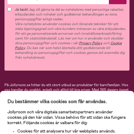
Ja tack!
Jag vill gärna ta del av nyhetsbrev med personliga rabatter,
erbjudanden och nyheter och godkänner behandlingen av mina
personuppgifter enligt nedan.
Våra nyhetsbrev använder cookies och liknande tekniker för att
mäta öppningsgrad och våra kunders intressen av våra erbjudanden,
för att ge personaliserade annonser och innehållsmarknadsföring
samt för statistikändamål. Läs mer om hur vi använder och skyddar
dina personuppgifter och cookies i vår
Privacy Policy
och
Cookie
Policy
. Du kan när som helst återkalla ditt godkännande till
behandling av personuppgifter och cookies genom att avanmäla dig
från nyhetsbrevet.
På Jollyroom.se hittar du ett stort utbud av produkter för barnfamiljen.
Hos
oss handlar du snabbt, enkelt och alltid till bra priser.
Med 365 dagars öppet
köp och en mycket kompetent kundtjänst kan du känna dig trygg att handla
hos oss. I vårt sortiment hittar du barnvagnar, bilstolar, kläder för barn och
Du bestämmer vilka cookies som får användas.
baby, produkter för mamman, massor av inspirerande inredning, leksaker,
babyprodukter och mycket mer. Vi erbjuder produkter från välkända
Jollyroom och våra digitala samarbetspartners använder
varumärken så som Britax, Maxi-Cosi, Baby Jogger, BabyBjörn, Didriksons,
cookies på den här sidan. Vissa behövs för att sidan ska fungera
KidKraft, Ergobaby, Philips Avent, Neonate, Cybex, LEGO och många fler.
korrekt. Följande cookies är valbara för dig:
Välkommen in och kika runt i Nordens största barn- och babybutik på nätet!
Cookies för att analysera hur vår webbplats används.