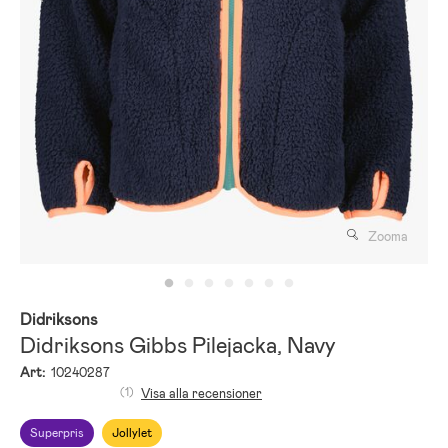
Zooma
Didriksons
Didriksons Gibbs Pilejacka, Navy
Art:
10240287
(1)
Visa alla recensioner
Superpris
Jollylet