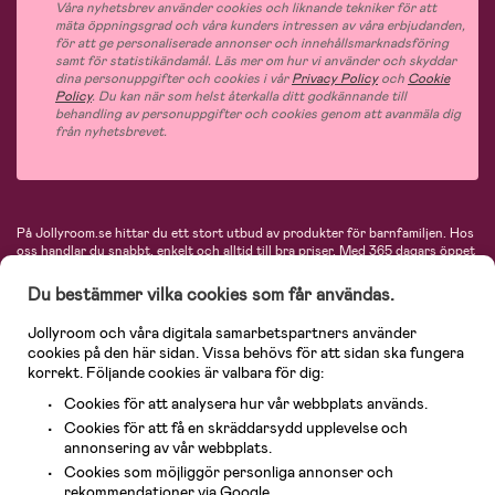
Våra nyhetsbrev använder cookies och liknande tekniker för att
mäta öppningsgrad och våra kunders intressen av våra erbjudanden,
för att ge personaliserade annonser och innehållsmarknadsföring
samt för statistikändamål. Läs mer om hur vi använder och skyddar
dina personuppgifter och cookies i vår
Privacy Policy
och
Cookie
Policy
. Du kan när som helst återkalla ditt godkännande till
behandling av personuppgifter och cookies genom att avanmäla dig
från nyhetsbrevet.
På Jollyroom.se hittar du ett stort utbud av produkter för barnfamiljen.
Hos
oss handlar du snabbt, enkelt och alltid till bra priser.
Med 365 dagars öppet
köp och en mycket kompetent kundtjänst kan du känna dig trygg att handla
hos oss. I vårt sortiment hittar du barnvagnar, bilstolar, kläder för barn och
Du bestämmer vilka cookies som får användas.
baby, produkter för mamman, massor av inspirerande inredning, leksaker,
babyprodukter och mycket mer. Vi erbjuder produkter från välkända
Jollyroom och våra digitala samarbetspartners använder
varumärken så som Britax, Maxi-Cosi, Baby Jogger, BabyBjörn, Didriksons,
cookies på den här sidan. Vissa behövs för att sidan ska fungera
KidKraft, Ergobaby, Philips Avent, Neonate, Cybex, LEGO och många fler.
korrekt. Följande cookies är valbara för dig:
Välkommen in och kika runt i Nordens största barn- och babybutik på nätet!
Cookies för att analysera hur vår webbplats används.
Cookies för att få en skräddarsydd upplevelse och
annonsering av vår webbplats.
Cookies som möjliggör personliga annonser och
rekommendationer via Google.