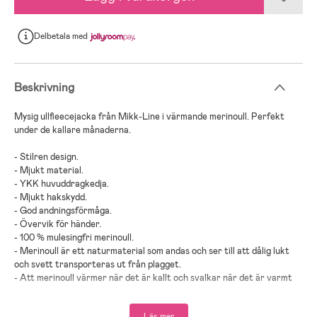
Delbetala
med
Beskrivning
Mysig ullfleecejacka från Mikk-Line i värmande merinoull. Perfekt
under de kallare månaderna.
- Stilren design.
- Mjukt material.
- YKK huvuddragkedja.
- Mjukt hakskydd.
- God andningsförmåga.
- Övervik för händer.
- 100 % mulesingfri merinoull.
- Merinoull är ett naturmaterial som andas och ser till att dålig lukt
och svett transporteras ut från plagget.
- Att merinoull värmer när det är kallt och svalkar när det är varmt
gör det till ett praktiskt plagg.
- Produkten är Oeko-Tex Standard 100-certifierad vilket säkerställer
Läs mer