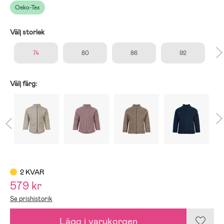
Oeko-Tex
Välj storlek
74
80
86
92
Välj färg:
2 KVAR
579 kr
Se prishistorik
Lägg i varukorgen