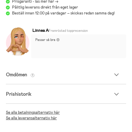
Prisgaranti - läs mer här ->
Pålitlig leverans direkt från eget lager
Beställ innan 12:00 på vardagar – skickas redan samma dag!
Linnea A
Framröstad topprecension
Passar så bra 😍
Omdömen
Prishistorik
Se alla betalningsalternativ här
Se alla leveransalternativ här