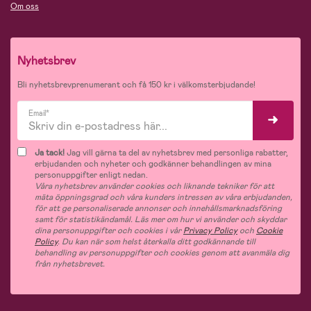
Om oss
Nyhetsbrev
Bli nyhetsbrevprenumerant och få 150 kr i välkomsterbjudande!
Email*
Ja tack!
Jag vill gärna ta del av nyhetsbrev med personliga rabatter,
erbjudanden och nyheter och godkänner behandlingen av mina
personuppgifter enligt nedan.
Våra nyhetsbrev använder cookies och liknande tekniker för att
mäta öppningsgrad och våra kunders intressen av våra erbjudanden,
för att ge personaliserade annonser och innehållsmarknadsföring
samt för statistikändamål. Läs mer om hur vi använder och skyddar
dina personuppgifter och cookies i vår
Privacy Policy
och
Cookie
Policy
. Du kan när som helst återkalla ditt godkännande till
behandling av personuppgifter och cookies genom att avanmäla dig
från nyhetsbrevet.