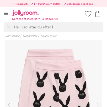
Hoppa
Prisgaranti
Fri frakt* över 1 000 kr
365 dagars öppet köp
till
Beställ nu – vi skickar samma vardag!
innehållet
Nordens största barn- & babybutik
Sök
Barnkläder
Nederdelar
Mjukisbyxor