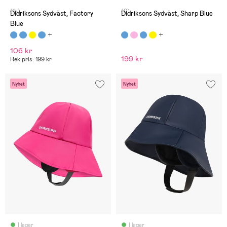
(14)
(0)
Didriksons Sydväst, Factory
Didriksons Sydväst, Sharp Blue
Blue
106 kr
199 kr
Rek pris: 199 kr
Nyhet
Nyhet
I lager
I lager