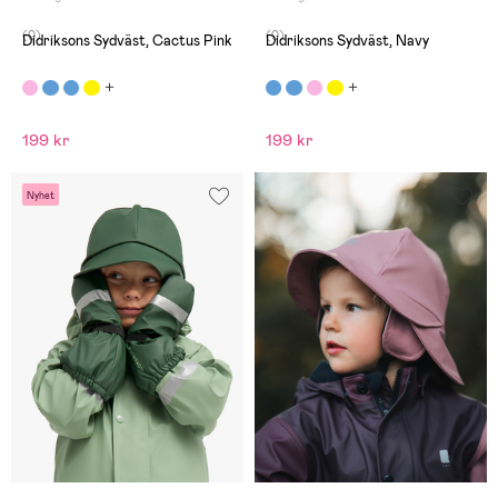
(0)
(0)
Didriksons Sydväst, Cactus Pink
Didriksons Sydväst, Navy
199 kr
199 kr
Nyhet