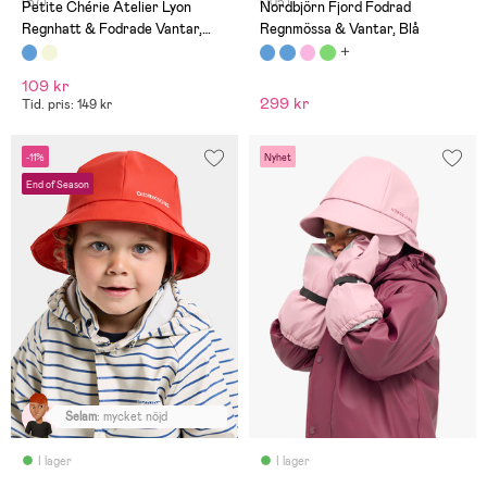
(67)
(105)
Petite Chérie Atelier Lyon
Nordbjörn Fjord Fodrad
Regnhatt & Fodrade Vantar,
Regnmössa & Vantar, Blå
Dots Icy Morn
109 kr
299 kr
Tid. pris: 149 kr
-11%
Nyhet
End of Season
Selam
:
mycket nöjd
I lager
I lager