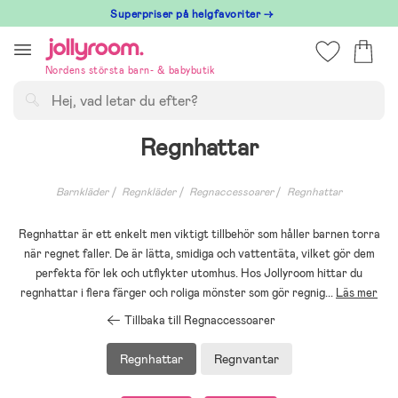
Hoppa
Superpriser på helgfavoriter →
till
innehållet
Nordens största barn- & babybutik
Sök
Regnhattar
Barnkläder
Regnkläder
Regnaccessoarer
Regnhattar
Regnhattar är ett enkelt men viktigt tillbehör som håller barnen torra
när regnet faller. De är lätta, smidiga och vattentäta, vilket gör dem
perfekta för lek och utflykter utomhus. Hos Jollyroom hittar du
regnhattar i flera färger och roliga mönster som gör regnig
...
Läs mer
Tillbaka till Regnaccessoarer
Regnhattar
Regnvantar