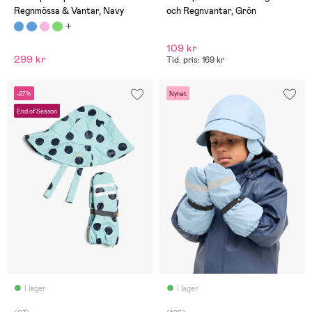
Regnmössa & Vantar, Navy
och Regnvantar, Grön
109 kr
299 kr
Tid. pris: 169 kr
-27%
Nyhet
End of Season
I lager
I lager