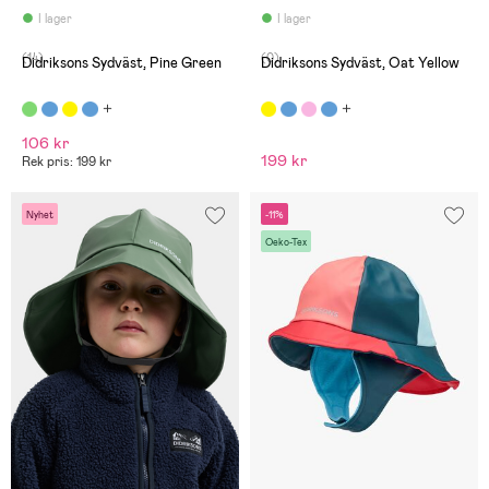
I lager
I lager
(14)
(0)
Didriksons Sydväst, Pine Green
Didriksons Sydväst, Oat Yellow
106 kr
199 kr
Rek pris: 199 kr
Nyhet
-11%
Oeko-Tex