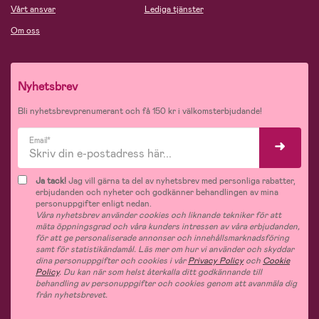
Vårt ansvar
Lediga tjänster
Om oss
Nyhetsbrev
Bli nyhetsbrevprenumerant och få 150 kr i välkomsterbjudande!
Email*
Ja tack!
Jag vill gärna ta del av nyhetsbrev med personliga rabatter,
erbjudanden och nyheter och godkänner behandlingen av mina
personuppgifter enligt nedan.
Våra nyhetsbrev använder cookies och liknande tekniker för att
mäta öppningsgrad och våra kunders intressen av våra erbjudanden,
för att ge personaliserade annonser och innehållsmarknadsföring
samt för statistikändamål. Läs mer om hur vi använder och skyddar
dina personuppgifter och cookies i vår
Privacy Policy
och
Cookie
Policy
. Du kan när som helst återkalla ditt godkännande till
behandling av personuppgifter och cookies genom att avanmäla dig
från nyhetsbrevet.