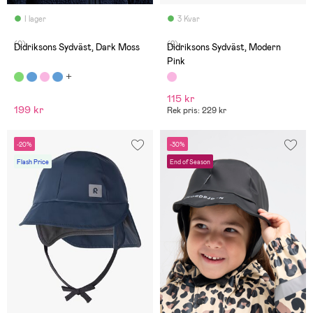
I lager
3 Kvar
(0)
(2)
Didriksons Sydväst, Dark Moss
Didriksons Sydväst, Modern
Pink
115 kr
199 kr
Rek pris: 229 kr
-20%
-30%
Flash Price
End of Season