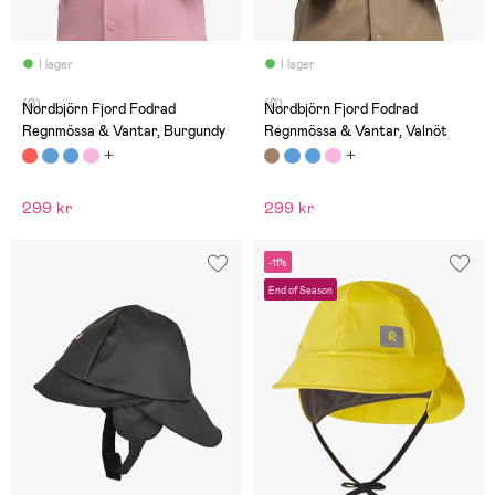
I lager
I lager
(0)
(0)
Nordbjörn Fjord Fodrad
Nordbjörn Fjord Fodrad
Regnmössa & Vantar, Burgundy
Regnmössa & Vantar, Valnöt
299 kr
299 kr
-11%
End of Season