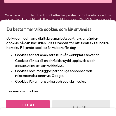
På Jollyroom.se hittar du ett stort utbud av produkter för barnfamiljen.
Hos
oss handlar du snabbt, enkelt och alltid till bra priser.
Med 365 dagars öppet
köp och en mycket kompetent kundtjänst kan du känna dig trygg att handla
hos oss. I vårt sortiment hittar du barnvagnar, bilstolar, kläder för barn och
Du bestämmer vilka cookies som får användas.
baby, produkter för mamman, massor av inspirerande inredning, leksaker,
babyprodukter och mycket mer. Vi erbjuder produkter från välkända
Jollyroom och våra digitala samarbetspartners använder
varumärken så som Britax, Maxi-Cosi, Baby Jogger, BabyBjörn, Didriksons,
cookies på den här sidan. Vissa behövs för att sidan ska fungera
KidKraft, Ergobaby, Philips Avent, Neonate, Cybex, LEGO och många fler.
korrekt. Följande cookies är valbara för dig:
Välkommen in och kika runt i Nordens största barn- och babybutik på nätet!
Cookies för att analysera hur vår webbplats används.
Cookies för att få en skräddarsydd upplevelse och
annonsering av vår webbplats.
Cookies som möjliggör personliga annonser och
rekommendationer via Google.
Kundservice
Cookies för annonsering och sociala medier.
Läs mer om cookies
© 2026 Jollyroom AB. Alla rättigheter reserverade.
TILLÅT
COOKIE-
ALLA
INSTÄLLNINGAR
COOKIES