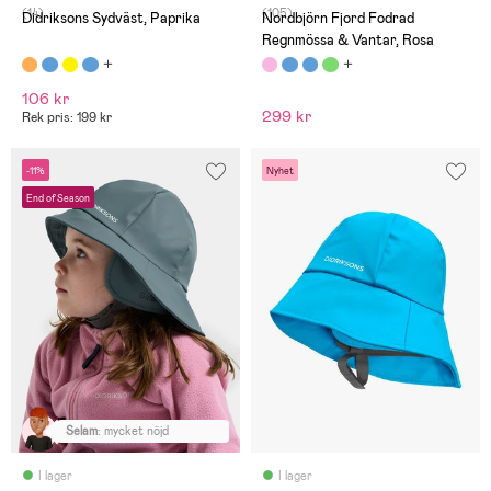
(14)
(105)
Didriksons Sydväst, Paprika
Nordbjörn Fjord Fodrad
Regnmössa & Vantar, Rosa
106 kr
299 kr
Rek pris: 199 kr
-11%
Nyhet
End of Season
Selam
:
mycket nöjd
I lager
I lager