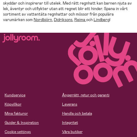
skyddar och inspirerar till utelek. Med rätt regnhatt kan barnen njuta av
lek, äventyr och utflykter utan att regnet blir ett hinder. Spana in vårt
sortiment av vattentäta regnhattar och mössor från populära
varumärken som
Nordbjörn
,
Didriksons
,
Reima
och
Lindberg
!
Kundservice
Ångerrätt, retur och garanti
Köpvillkor
Leverans
Mina fakturor
Handla och betala
Guider & Inspiration
Integritet
Cookie settings
Våra butiker