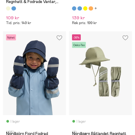
Regnhatt & Fodrade Vantar,
Leo Mellow Rose
109 kr
139 kr
Tid. pris: 149 kr
Rek pris: 199 kr
Nyhet
-36%
Oeko-Tex
I lager
I lager
(105)
(8)
Nordbjörn Fjord Fodrad
Nordbjørn Båtlandet Regnhatt