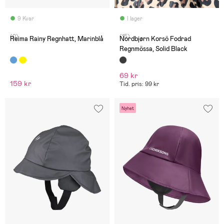
9 Kvar
I lager
(0)
(15)
Reima Rainy Regnhatt, Marinblå
Nordbjørn Korsö Fodrad
Regnmössa, Solid Black
69 kr
159 kr
Tid. pris: 99 kr
Nyhet