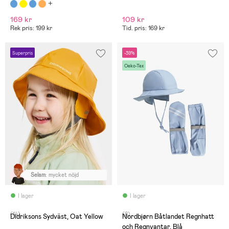
169 kr
109 kr
Rek pris: 199 kr
Tid. pris: 169 kr
Superpris
-39%
Oeko-Tex
Selam
:
mycket nöjd
I lager
I lager
(14)
(8)
Didriksons Sydväst, Oat Yellow
Nordbjørn Båtlandet Regnhatt
och Regnvantar, Blå