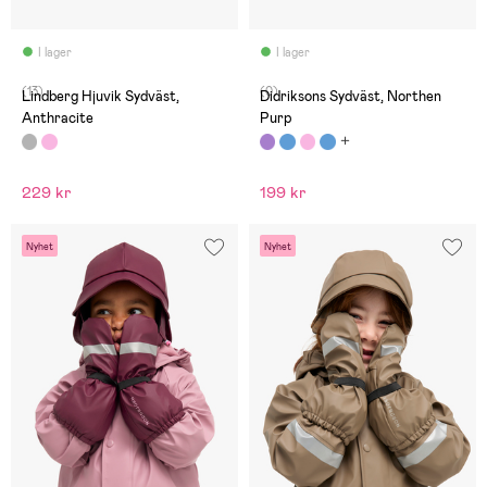
I lager
I lager
(13)
(0)
Lindberg Hjuvik Sydväst,
Didriksons Sydväst, Northen
Anthracite
Purp
229 kr
199 kr
Nyhet
Nyhet