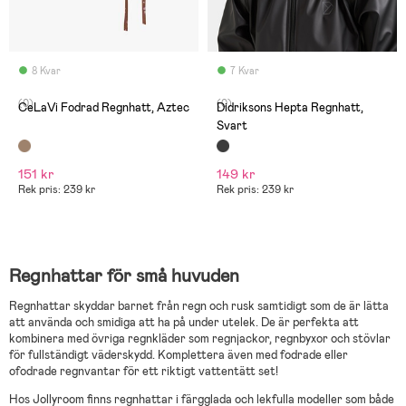
8 Kvar
7 Kvar
(0)
(0)
CeLaVi Fodrad Regnhatt, Aztec
Didriksons Hepta Regnhatt,
Svart
151 kr
149 kr
Rek pris: 239 kr
Rek pris: 239 kr
Regnhattar för små huvuden
Regnhattar skyddar barnet från regn och rusk samtidigt som de är lätta
att använda och smidiga att ha på under utelek. De är perfekta att
kombinera med övriga regnkläder som regnjackor, regnbyxor och stövlar
för fullständigt väderskydd. Komplettera även med fodrade eller
ofodrade regnvantar för ett riktigt vattentätt set!
Hos Jollyroom finns regnhattar i färgglada och lekfulla modeller som både