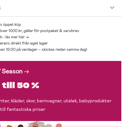
k
s öppet köp
 över 1000 kr, gäller för postpaket & varubrev
i - läs mer här ->
everans direkt från eget lager
nnan 12:00 på vardagar – skickas redan samma dag!
f Season
→
till 50 %
iter, kläder, skor, barnvagnar, utelek, babyprodukter
till fantastiska priser