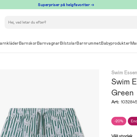
Superpriser på helgfavoriter →
Sök
arnkläder
Barnskor
Barnvagnar
Bilstolar
Barnrummet
Babyprodukter
Ma
Swim Essen
Swim E
Green
Art:
103284
-20%
End
Välj storlek