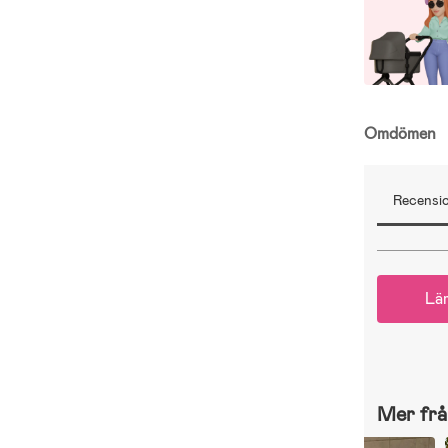
Omdömen
Recensio
Lä
Mer frå