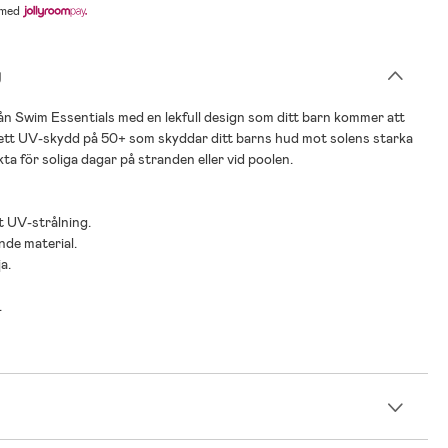
med
g
n Swim Essentials med en lekfull design som ditt barn kommer att
 ett UV-skydd på 50+ som skyddar ditt barns hud mot solens starka
kta för soliga dagar på stranden eller vid poolen.
t UV-strålning.
nde material.
ja.
.
n