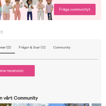
Fråga communityt
ner (0)
Frågor & Svar (0)
Community
mna recension
n vårt Community