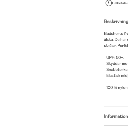
Delbetala
Beskrivnin
Badshorts frå
älska. De har
strålar. Perfe
- UPF: 50+.
- Skyddar mo
- Snabbtorka
- Elastisk mid
- 100 % nylon
Informatio