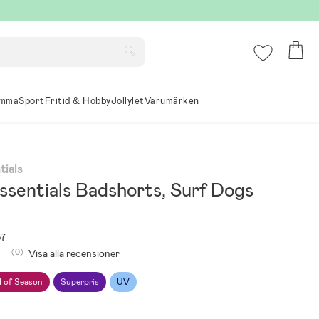
mma
Sport
Fritid & Hobby
Jollylet
Varumärken
tials
ssentials Badshorts, Surf Dogs
57
(0)
Visa alla recensioner
 of Season
Superpris
UV