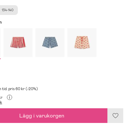
134-140
n
n tid. pris 60 kr (-20%)
i
kr
ik
Lägg i varukorgen