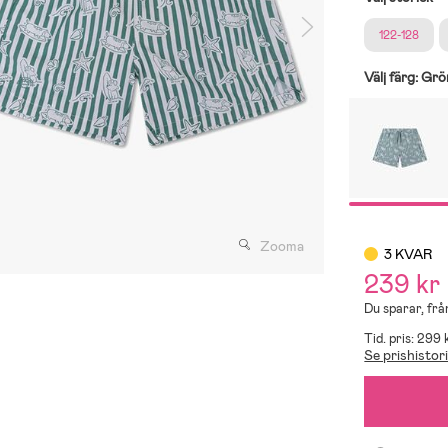
122-128
Välj färg:
Grö
Zooma
3 KVAR
239 kr
Du sparar, frå
Tid. pris: 299 
Se prishistor