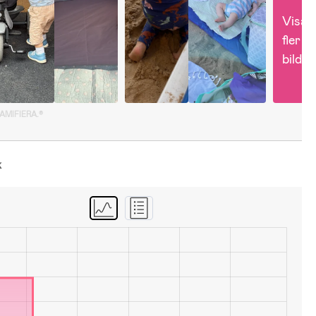
Visa 
fler 
bilder
GAMIFIERA.®
k