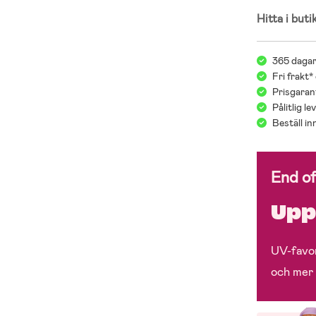
Hitta i buti
365 dagar
Fri frakt*
Prisgarant
Pålitlig l
Beställ i
End o
Upp 
UV-favor
och mer 