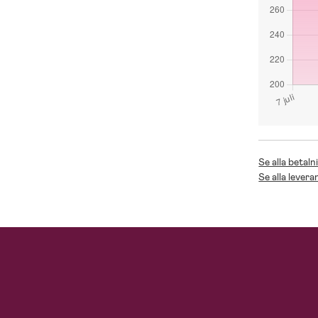
Se alla betaln
Se alla levera