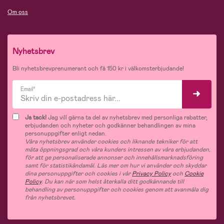
Om oss
Nyhetsbrev
Bli nyhetsbrevprenumerant och få 150 kr i välkomsterbjudande!
Email*
Ja tack!
Jag vill gärna ta del av nyhetsbrev med personliga rabatter,
erbjudanden och nyheter och godkänner behandlingen av mina
personuppgifter enligt nedan.
Våra nyhetsbrev använder cookies och liknande tekniker för att
mäta öppningsgrad och våra kunders intressen av våra erbjudanden,
för att ge personaliserade annonser och innehållsmarknadsföring
samt för statistikändamål. Läs mer om hur vi använder och skyddar
dina personuppgifter och cookies i vår
Privacy Policy
och
Cookie
Policy
. Du kan när som helst återkalla ditt godkännande till
behandling av personuppgifter och cookies genom att avanmäla dig
från nyhetsbrevet.