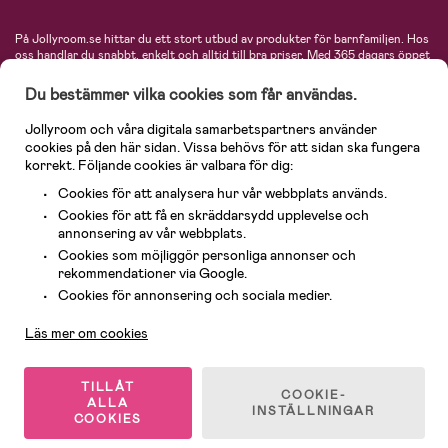
På Jollyroom.se hittar du ett stort utbud av produkter för barnfamiljen.
Hos
oss handlar du snabbt, enkelt och alltid till bra priser.
Med 365 dagars öppet
köp och en mycket kompetent kundtjänst kan du känna dig trygg att handla
hos oss. I vårt sortiment hittar du barnvagnar, bilstolar, kläder för barn och
Du bestämmer vilka cookies som får användas.
baby, produkter för mamman, massor av inspirerande inredning, leksaker,
babyprodukter och mycket mer. Vi erbjuder produkter från välkända
Jollyroom och våra digitala samarbetspartners använder
varumärken så som Britax, Maxi-Cosi, Baby Jogger, BabyBjörn, Didriksons,
cookies på den här sidan. Vissa behövs för att sidan ska fungera
KidKraft, Ergobaby, Philips Avent, Neonate, Cybex, LEGO och många fler.
korrekt. Följande cookies är valbara för dig:
Välkommen in och kika runt i Nordens största barn- och babybutik på nätet!
Cookies för att analysera hur vår webbplats används.
Cookies för att få en skräddarsydd upplevelse och
annonsering av vår webbplats.
Cookies som möjliggör personliga annonser och
rekommendationer via Google.
Kundservice
Cookies för annonsering och sociala medier.
Läs mer om cookies
© 2026 Jollyroom AB. Alla rättigheter reserverade.
TILLÅT
COOKIE-
ALLA
INSTÄLLNINGAR
COOKIES