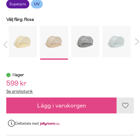
Superpris
UV
Välj färg:
Rosa
I lager
599 kr
Se prishistorik
Lägg i varukorgen
Delbetala
med