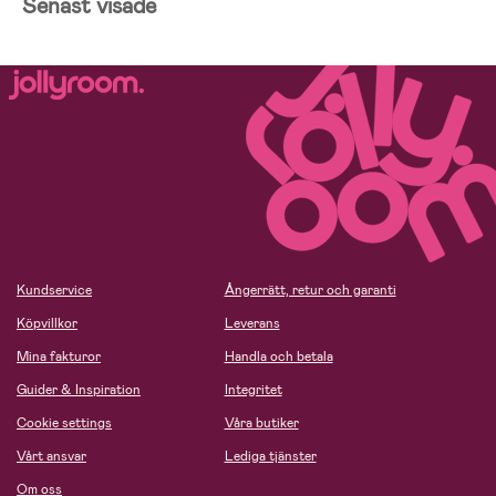
Senast visade
Kundservice
Ångerrätt, retur och garanti
Köpvillkor
Leverans
Mina fakturor
Handla och betala
Guider & Inspiration
Integritet
Cookie settings
Våra butiker
Vårt ansvar
Lediga tjänster
Om oss