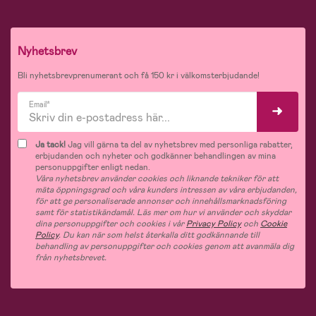
Nyhetsbrev
Bli nyhetsbrevprenumerant och få 150 kr i välkomsterbjudande!
Email*
Ja tack!
Jag vill gärna ta del av nyhetsbrev med personliga rabatter,
erbjudanden och nyheter och godkänner behandlingen av mina
personuppgifter enligt nedan.
Våra nyhetsbrev använder cookies och liknande tekniker för att
mäta öppningsgrad och våra kunders intressen av våra erbjudanden,
för att ge personaliserade annonser och innehållsmarknadsföring
samt för statistikändamål. Läs mer om hur vi använder och skyddar
dina personuppgifter och cookies i vår
Privacy Policy
och
Cookie
Policy
. Du kan när som helst återkalla ditt godkännande till
behandling av personuppgifter och cookies genom att avanmäla dig
från nyhetsbrevet.