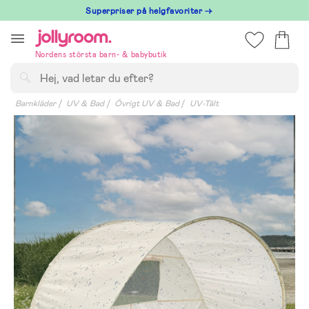
Hoppa
Superpriser på helgfavoriter →
till
innehållet
Nordens största barn- & babybutik
Sök
Barnkläder
UV & Bad
Övrigt UV & Bad
UV-Tält