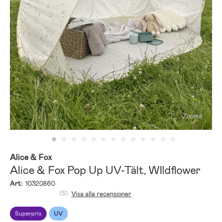
Zooma
Alice & Fox
Alice & Fox Pop Up UV-Tält, WIldflower
Art:
10320860
(5)
Visa alla recensioner
Superpris
UV