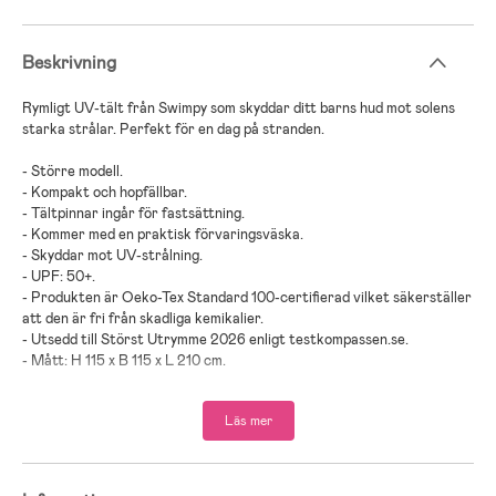
Beskrivning
Rymligt UV-tält från Swimpy som skyddar ditt barns hud mot solens
starka strålar. Perfekt för en dag på stranden.
- Större modell.
- Kompakt och hopfällbar.
- Tältpinnar ingår för fastsättning.
- Kommer med en praktisk förvaringsväska.
- Skyddar mot UV-strålning.
- UPF: 50+.
- Produkten är Oeko-Tex Standard 100-certifierad vilket säkerställer
att den är fri från skadliga kemikalier.
- Utsedd till Störst Utrymme 2026 enligt testkompassen.se.
- Mått: H 115 x B 115 x L 210 cm.
- 100 % polyester.
Läs mer
- Golv: polyeten.
- Stomme: glasfiber.