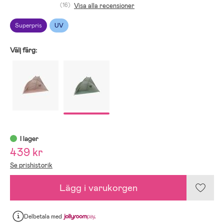
(16)
Visa alla recensioner
Superpris
UV
Välj färg:
I lager
439 kr
Se prishistorik
Lägg i varukorgen
Delbetala
med