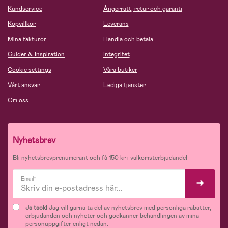
Kundservice
Ångerrätt, retur och garanti
Köpvillkor
Leverans
Mina fakturor
Handla och betala
Guider & Inspiration
Integritet
Cookie settings
Våra butiker
Vårt ansvar
Lediga tjänster
Om oss
Nyhetsbrev
Bli nyhetsbrevprenumerant och få 150 kr i välkomsterbjudande!
Email*
Ja tack!
Jag vill gärna ta del av nyhetsbrev med personliga rabatter,
erbjudanden och nyheter och godkänner behandlingen av mina
personuppgifter enligt nedan.