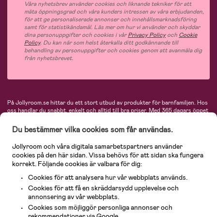
Våra nyhetsbrev använder cookies och liknande tekniker för att
mäta öppningsgrad och våra kunders intressen av våra erbjudanden,
för att ge personaliserade annonser och innehållsmarknadsföring
samt för statistikändamål. Läs mer om hur vi använder och skyddar
dina personuppgifter och cookies i vår
Privacy Policy
och
Cookie
Policy
. Du kan när som helst återkalla ditt godkännande till
behandling av personuppgifter och cookies genom att avanmäla dig
från nyhetsbrevet.
På Jollyroom.se hittar du ett stort utbud av produkter för barnfamiljen.
Hos
oss handlar du snabbt, enkelt och alltid till bra priser.
Med 365 dagars öppet
köp och en mycket kompetent kundtjänst kan du känna dig trygg att handla
hos oss. I vårt sortiment hittar du barnvagnar, bilstolar, kläder för barn och
Du bestämmer vilka cookies som får användas.
baby, produkter för mamman, massor av inspirerande inredning, leksaker,
babyprodukter och mycket mer. Vi erbjuder produkter från välkända
Jollyroom och våra digitala samarbetspartners använder
varumärken så som Britax, Maxi-Cosi, Baby Jogger, BabyBjörn, Didriksons,
cookies på den här sidan. Vissa behövs för att sidan ska fungera
KidKraft, Ergobaby, Philips Avent, Neonate, Cybex, LEGO och många fler.
korrekt. Följande cookies är valbara för dig:
Välkommen in och kika runt i Nordens största barn- och babybutik på nätet!
Cookies för att analysera hur vår webbplats används.
Cookies för att få en skräddarsydd upplevelse och
annonsering av vår webbplats.
Cookies som möjliggör personliga annonser och
rekommendationer via Google.