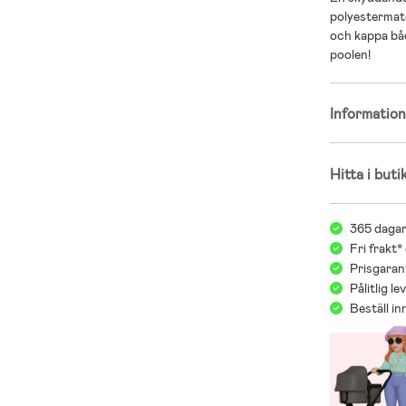
polyestermat
och kappa båd
poolen!
Informatio
Hitta i buti
365 dagar
Fri frakt*
Prisgarant
Pålitlig l
Beställ i