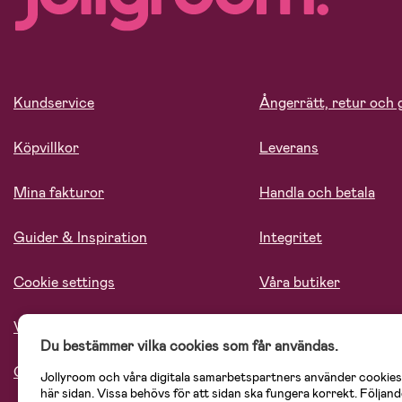
Kundservice
Ångerrätt, retur och 
Köpvillkor
Leverans
Mina fakturor
Handla och betala
Guider & Inspiration
Integritet
Cookie settings
Våra butiker
Vårt ansvar
Lediga tjänster
Du bestämmer vilka cookies som får användas.
Om oss
Jollyroom och våra digitala samarbetspartners använder cookies
här sidan. Vissa behövs för att sidan ska fungera korrekt. Följand