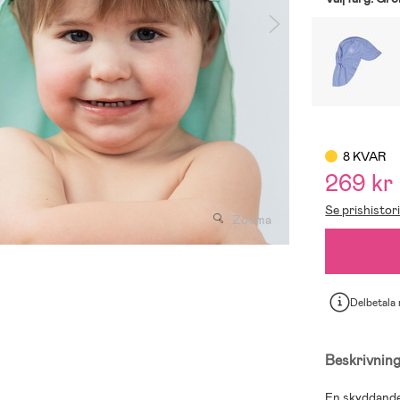
8 KVAR
269 kr
Se prishistor
Zooma
Delbetala
Beskrivnin
En skyddande