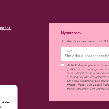
garanti
Nyhetsbrev
Bli nyhetsbrevprenumerant och få 15
Email*
Ja tack!
Jag vill gärna ta del a
godkänner behandlingen av mina
Våra nyhetsbrev använder cooki
intressen av våra erbjudanden,
för statistikändamål. Läs mer o
Privacy Policy
och
Cookie Poli
personuppgifter och cookies ge
 på den
e