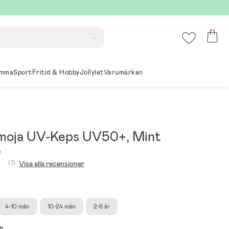
mma
Sport
Fritid & Hobby
Jollylet
Varumärken
oja UV-Keps UV50+, Mint
9
(1)
Visa alla recensioner
4-10 mån
10-24 mån
2-6 år
n