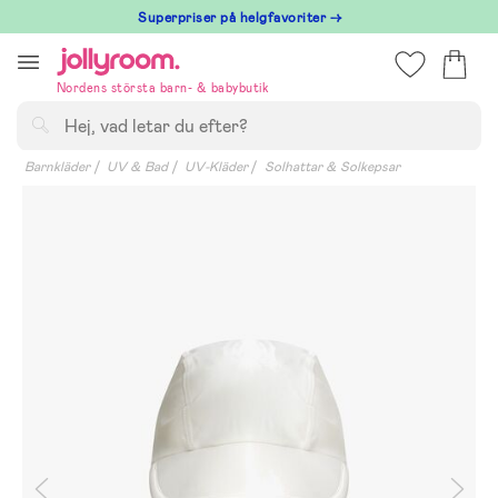
Hoppa
Superpriser på helgfavoriter →
till
innehållet
Nordens största barn- & babybutik
Sök
Barnkläder
UV & Bad
UV-Kläder
Solhattar & Solkepsar