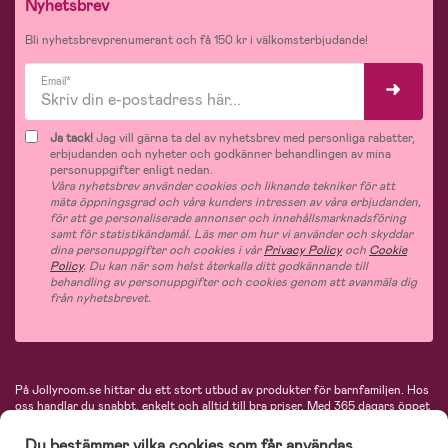
Nyhetsbrev
Bli nyhetsbrevprenumerant och få 150 kr i välkomsterbjudande!
Email*
Ja tack!
Jag vill gärna ta del av nyhetsbrev med personliga rabatter,
erbjudanden och nyheter och godkänner behandlingen av mina
personuppgifter enligt nedan.
Våra nyhetsbrev använder cookies och liknande tekniker för att
mäta öppningsgrad och våra kunders intressen av våra erbjudanden,
för att ge personaliserade annonser och innehållsmarknadsföring
samt för statistikändamål. Läs mer om hur vi använder och skyddar
dina personuppgifter och cookies i vår
Privacy Policy
och
Cookie
Policy
. Du kan när som helst återkalla ditt godkännande till
behandling av personuppgifter och cookies genom att avanmäla dig
från nyhetsbrevet.
På Jollyroom.se hittar du ett stort utbud av produkter för barnfamiljen.
Hos
oss handlar du snabbt, enkelt och alltid till bra priser.
Med 365 dagars öppet
köp och en mycket kompetent kundtjänst kan du känna dig trygg att handla
hos oss. I vårt sortiment hittar du barnvagnar, bilstolar, kläder för barn och
Du bestämmer vilka cookies som får användas.