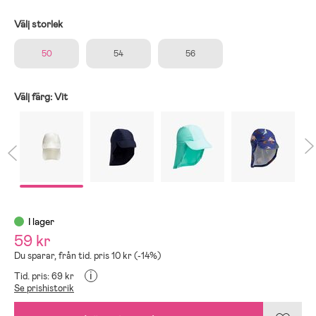
Välj storlek
50
54
56
Välj färg:
Vit
I lager
59 kr
Du sparar, från tid. pris 10 kr (-14%)
i
Tid. pris: 69 kr
Se prishistorik