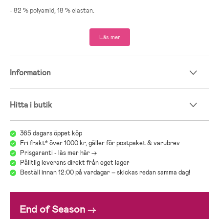
- 82 % polyamid, 18 % elastan.
Läs mer
Information
Hitta i butik
365 dagars öppet köp
Fri frakt* över 1000 kr, gäller för postpaket & varubrev
Prisgaranti - läs mer här ->
Pålitlig leverans direkt från eget lager
Beställ innan 12:00 på vardagar – skickas redan samma dag!
End of Season
→