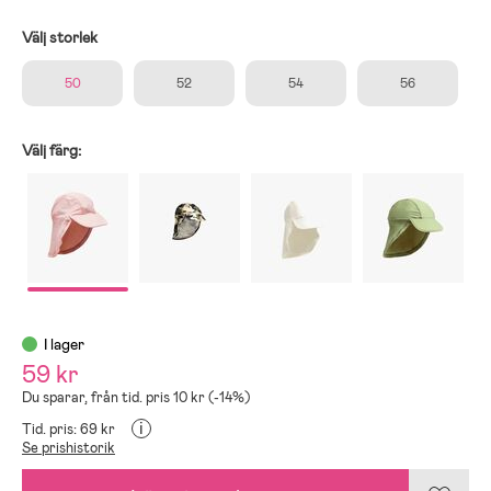
Välj storlek
50
52
54
56
Välj färg:
I lager
59 kr
Du sparar, från tid. pris 10 kr (-14%)
i
Tid. pris: 69 kr
Se prishistorik