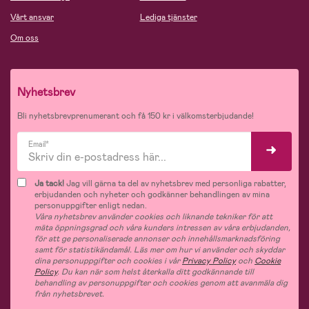
Vårt ansvar
Lediga tjänster
Om oss
Nyhetsbrev
Bli nyhetsbrevprenumerant och få 150 kr i välkomsterbjudande!
Email*
Ja tack!
Jag vill gärna ta del av nyhetsbrev med personliga rabatter,
erbjudanden och nyheter och godkänner behandlingen av mina
personuppgifter enligt nedan.
Våra nyhetsbrev använder cookies och liknande tekniker för att
mäta öppningsgrad och våra kunders intressen av våra erbjudanden,
för att ge personaliserade annonser och innehållsmarknadsföring
samt för statistikändamål. Läs mer om hur vi använder och skyddar
dina personuppgifter och cookies i vår
Privacy Policy
och
Cookie
Policy
. Du kan när som helst återkalla ditt godkännande till
behandling av personuppgifter och cookies genom att avanmäla dig
från nyhetsbrevet.