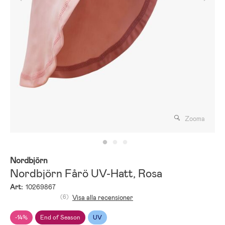
Zooma
Nordbjörn
Nordbjörn Fårö UV-Hatt, Rosa
Art:
10269867
(6)
Visa alla recensioner
-14%
End of Season
UV