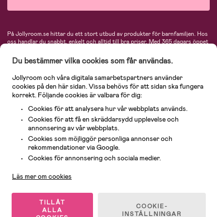
På Jollyroom.se hittar du ett stort utbud av produkter för barnfamiljen.
Hos
oss handlar du snabbt, enkelt och alltid till bra priser.
Med 365 dagars öppet
köp och en mycket kompetent kundtjänst kan du känna dig trygg att handla
hos oss. I vårt sortiment hittar du barnvagnar, bilstolar, kläder för barn och
Du bestämmer vilka cookies som får användas.
baby, produkter för mamman, massor av inspirerande inredning, leksaker,
babyprodukter och mycket mer. Vi erbjuder produkter från välkända
Jollyroom och våra digitala samarbetspartners använder
varumärken så som Britax, Maxi-Cosi, Baby Jogger, BabyBjörn, Didriksons,
cookies på den här sidan. Vissa behövs för att sidan ska fungera
KidKraft, Ergobaby, Philips Avent, Neonate, Cybex, LEGO och många fler.
korrekt. Följande cookies är valbara för dig:
Välkommen in och kika runt i Nordens största barn- och babybutik på nätet!
Cookies för att analysera hur vår webbplats används.
Cookies för att få en skräddarsydd upplevelse och
annonsering av vår webbplats.
Cookies som möjliggör personliga annonser och
rekommendationer via Google.
Kundservice
Cookies för annonsering och sociala medier.
Läs mer om cookies
© 2026 Jollyroom AB. Alla rättigheter reserverade.
TILLÅT
COOKIE-
ALLA
INSTÄLLNINGAR