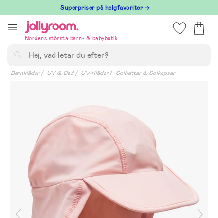
Hoppa
Superpriser på helgfavoriter →
till
innehållet
Nordens största barn- & babybutik
Sök
Barnkläder
UV & Bad
UV-Kläder
Solhattar & Solkepsar