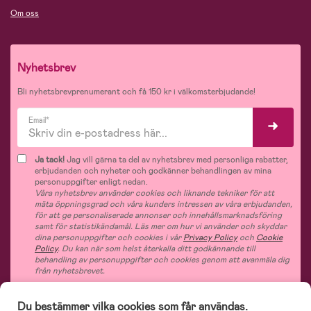
Om oss
Nyhetsbrev
Bli nyhetsbrevprenumerant och få 150 kr i välkomsterbjudande!
Email*
Ja tack!
Jag vill gärna ta del av nyhetsbrev med personliga rabatter,
erbjudanden och nyheter och godkänner behandlingen av mina
personuppgifter enligt nedan.
Våra nyhetsbrev använder cookies och liknande tekniker för att
mäta öppningsgrad och våra kunders intressen av våra erbjudanden,
för att ge personaliserade annonser och innehållsmarknadsföring
samt för statistikändamål. Läs mer om hur vi använder och skyddar
dina personuppgifter och cookies i vår
Privacy Policy
och
Cookie
Policy
. Du kan när som helst återkalla ditt godkännande till
behandling av personuppgifter och cookies genom att avanmäla dig
från nyhetsbrevet.
Du bestämmer vilka cookies som får användas.