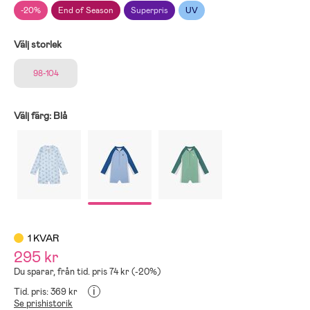
-20%
End of Season
Superpris
UV
Välj storlek
98-104
Välj färg:
Blå
1 KVAR
295 kr
Du sparar, från tid. pris 74 kr (-20%)
i
Tid. pris: 369 kr
Se prishistorik