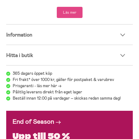
Läs mer
Information
Hitta i butik
365 dagars öppet köp
Fri frakt* över 1000 kr, gäller för postpaket & varubrev
Prisgaranti - läs mer här ->
Pålitlig leverans direkt från eget lager
Beställ innan 12:00 på vardagar – skickas redan samma dag!
End of Season
→
Upp till 50 %