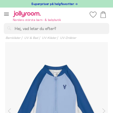
Hoppa
Superpriser på helgfavoriter →
till
innehållet
Nordens största barn- & babybutik
Sök
Barnkläder
UV & Bad
UV-Kläder
UV-Dräkter