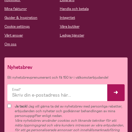
Köpvillkor
Leverans
Mina fakturor
Handla och betala
Guider & Inspiration
Integritet
Cookie settings
Våra butiker
Vårt ansvar
Lediga tjänster
Om oss
Nyhetsbrev
Bli nyhetsbrevprenumerant och få 150 kr i välkomsterbjudande!
Email*
Ja tack!
Jag vill gärna ta del av nyhetsbrev med personliga rabatter,
erbjudanden och nyheter och godkänner behandlingen av mina
personuppgifter enligt nedan.
Våra nyhetsbrev använder cookies och liknande tekniker för att
mäta öppningsgrad och våra kunders intressen av våra erbjudanden,
för att ge personaliserade annonser och innehållsmarknadsföring