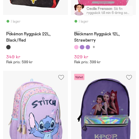
Cecilia Fransson
:
Så fin
ryggsäck till min 6-åring som
älskade den! Perfekt
storlek, väldigt bra
I lager
I lager
passform. Enda minuset är
att det inte finns en
(0)
(91)
sidfickor utanpå för t ex
Pokémon Ryggsäck 22L,
Beckmann Ryggsäck 12L,
vattenflaska. Bara en inne i
Black/Red
Strawberry
ryggsäcken. Vi är
supernöjda med ryggsäcken!
349 kr
329 kr
Rek pris: 599 kr
Rek pris: 399 kr
Nyhet