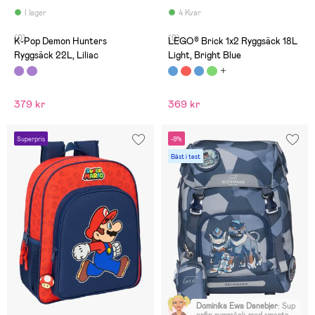
I lager
4 Kvar
(0)
(0)
K-Pop Demon Hunters
LEGO® Brick 1x2 Ryggsäck 18L
Ryggsäck 22L, Liliac
Light, Bright Blue
379 kr
369 kr
Superpris
-9%
Bäst i test
Dominika Ewa Danebjer
:
Sup