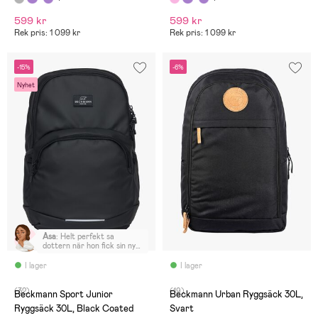
599 kr
599 kr
Rek pris: 1 099 kr
Rek pris: 1 099 kr
-15%
-6%
Nyhet
Åsa
:
Helt perfekt sa
dottern när hon fick sin nya
ryggsäck
I lager
I lager
(32)
(19)
Beckmann Sport Junior
Beckmann Urban Ryggsäck 30L,
Ryggsäck 30L, Black Coated
Svart