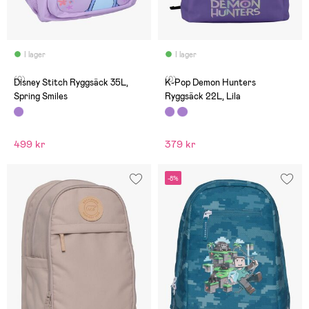
I lager
I lager
(0)
(0)
Disney Stitch Ryggsäck 35L,
K-Pop Demon Hunters
Spring Smiles
Ryggsäck 22L, Lila
499 kr
379 kr
-8%