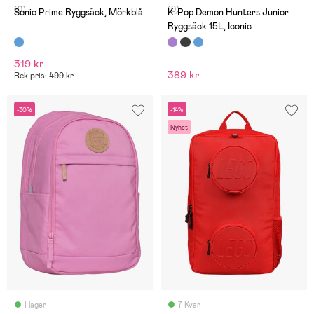
(0)
(0)
Sonic Prime Ryggsäck, Mörkblå
K-Pop Demon Hunters Junior
Ryggsäck 15L, Iconic
319 kr
389 kr
Rek pris: 499 kr
-30%
-14%
Nyhet
I lager
7 Kvar