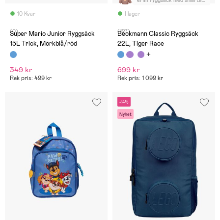
erfin ryggsäck med smarta
lösningar, med belysning,
regnskydd, separat fack för
10 Kvar
I lager
vattenflaska mm. Dottern
älskar den! Bekväm med
(0)
(127)
knäppning vid bröstkorgen
Super Mario Junior Ryggsäck
Beckmann Classic Ryggsäck
och runt midjan. Söt
15L Trick, Mörkblå/röd
22L, Tiger Race
miniväska till.
349 kr
699 kr
Rek pris: 499 kr
Rek pris: 1 099 kr
-14%
Nyhet