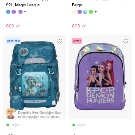
och runt midjan. Söt
22L, Magic League
Beige
miniväska till.
929 kr
899 kr
Bäst i test
Nyhet
Dominika Ewa Danebjer
:
Sup
erfin ryggsäck med smarta
lösningar, med belysning,
regnskydd, separat fack för
I lager
I lager
vattenflaska mm. Dottern
älskar den! Bekväm med