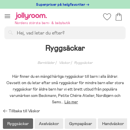
Hoppa
Superpriser på helgfavoriter →
till
innehållet
Nordens största barn- & babybutik
Sök
Ryggsäckar
Barnkläder
Väskor
Ryggsäckar
Här finner du en mängd härliga ryggsäckar till barn i alla åldrar.
Oavsett om du letar efter små ryggsäckar för mindre barn eller stora
ryggsäckar för äldre barn har vi ett brett utbud från populära
varumärken som Beckmann, Petite Chérie Atelier, Nordbjørn och
Sams
...
Läs mer
Tillbaka till Väskor
Ryggsäckar
Axelväskor
Gympapåsar
Handväskor