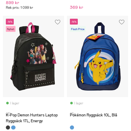
899 kr
369 kr
Rek pris: 1 099 kr
-14%
-14%
Nyhet
Flash Price
I lager
I lager
(0)
(1)
K-Pop Demon Hunters Laptop
Pokémon Ryggsäck 10L, Blå
Ryggsäck 17L, Energy