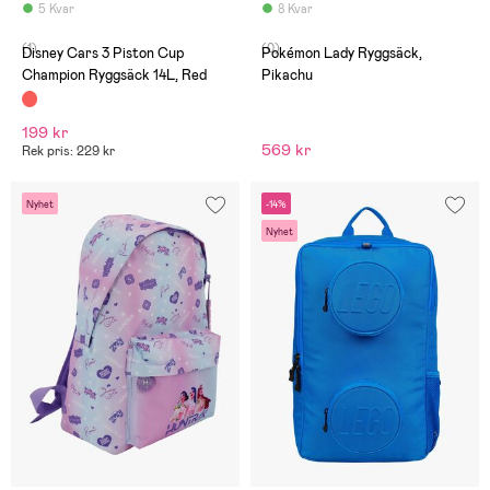
5 Kvar
8 Kvar
(1)
(0)
Disney Cars 3 Piston Cup
Pokémon Lady Ryggsäck,
Champion Ryggsäck 14L, Red
Pikachu
199 kr
569 kr
Rek pris: 229 kr
Nyhet
-14%
Nyhet