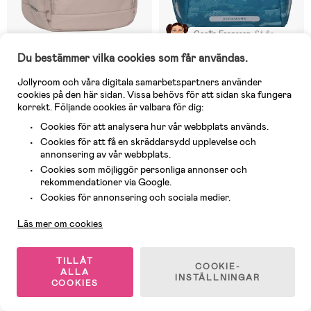
Cecilia Fransson
:
Så fin
ryggsäck till min 6-åring som
älskade den! Perfekt
Du bestämmer vilka cookies som får användas.
storlek, väldigt bra
I lager
I lager
passform. Enda minuset är
att det inte finns en
Jollyroom och våra digitala samarbetspartners använder
(17)
(91)
sidfickor utanpå för t ex
Beckmann Urban Midi Ryggsäck
Beckmann Ryggsäck 12L, Jungle
cookies på den här sidan. Vissa behövs för att sidan ska fungera
vattenflaska. Bara en inne i
26L, Beige
Game
korrekt. Följande cookies är valbara för dig:
ryggsäcken. Vi är
supernöjda med ryggsäcken!
Cookies för att analysera hur vår webbplats används.
749 kr
329 kr
Cookies för att få en skräddarsydd upplevelse och
Rek pris: 899 kr
Rek pris: 399 kr
annonsering av vår webbplats.
Cookies som möjliggör personliga annonser och
rekommendationer via Google.
-14%
-55%
Kundservice
Cookies för annonsering och sociala medier.
Nyhet
Läs mer om cookies
TILLÅT
COOKIE-
ALLA
INSTÄLLNINGAR
COOKIES