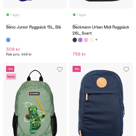
I lager
I lager
(0)
(17)
Sonic Junior Ryggsäck 15L, Blå
Beckmann Urban Midi Ryggsäck
26L, Svart
309 kr
759 kr
Rek pris: 449 kr
-12%
-15%
Nyhet