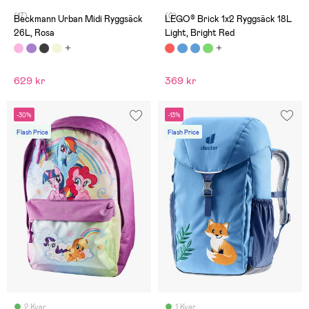
(17)
(0)
Beckmann Urban Midi Ryggsäck
LEGO® Brick 1x2 Ryggsäck 18L
26L, Rosa
Light, Bright Red
629 kr
369 kr
-30%
-13%
Flash Price
Flash Price
2 Kvar
1 Kvar