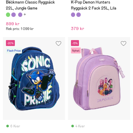
(127)
(0)
knäppning vid bröstkorgen
Beckmann Classic Ryggsäck
K-Pop Demon Hunters
och runt midjan. Söt
22L, Jungle Game
Ryggsäck 2 Fack 25L, Lila
miniväska till.
899 kr
379 kr
Rek pris: 1 099 kr
-20%
-13%
Flash Price
Nyhet
6 Kvar
4 Kvar