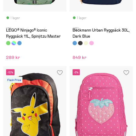
I lager
I lager
(0)
(19)
LEGO® Ninjago® Iconic
Beckmann Urban Ryggsäck 30L,
Ryggsäck 11L, Spinjitzu Master
Dark Blue
289 kr
849 kr
-10%
-8%
Flash Price