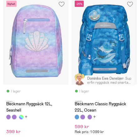
Nyhet
-25%
Dominika Ewa Danebjer
:
Sup
erfin ryggsäck med smarta
lösningar, med belysning,
regnskydd, separat fack för
I lager
I lager
vattenflaska mm. Dottern
älskar den! Bekväm med
(91)
(127)
knäppning vid bröstkorgen
Beckmann Ryggsäck 12L,
Beckmann Classic Ryggsäck
och runt midjan. Söt
Seashell
22L, Ocean
miniväska till.
599 kr
399 kr
Rek pris: 1 099 kr