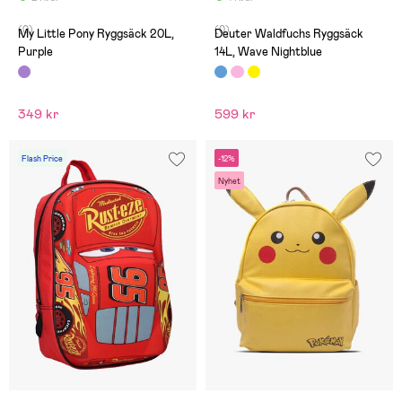
(0)
(0)
My Little Pony Ryggsäck 20L,
Deuter Waldfuchs Ryggsäck
Purple
14L, Wave Nightblue
349 kr
599 kr
Flash Price
-12%
Nyhet