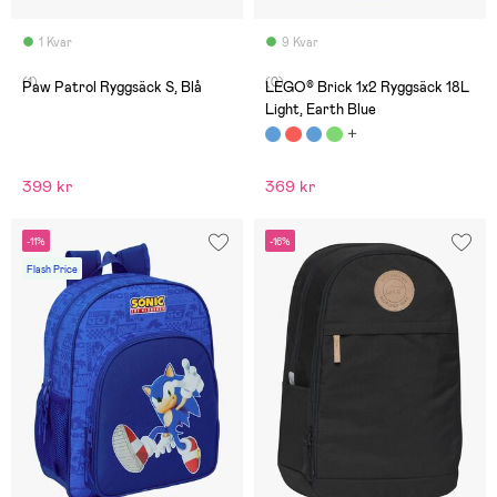
1 Kvar
9 Kvar
(1)
(0)
Paw Patrol Ryggsäck S, Blå
LEGO® Brick 1x2 Ryggsäck 18L
Light, Earth Blue
399 kr
369 kr
-11%
-16%
Flash Price