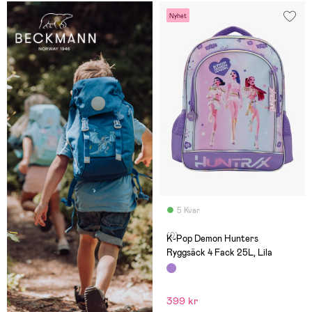
Nyhet
5 Kvar
(0)
K-Pop Demon Hunters
Ryggsäck 4 Fack 25L, Lila
399 kr