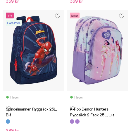
359 kr
369 kr
-14%
Nyhet
Flash Price
I lager
I lager
(0)
(0)
Spindelmannen Ryggsäck 23L,
K-Pop Demon Hunters
Blå
Ryggsäck 2 Fack 25L, Lila
299 kr