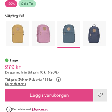
-20%
Oeko-Tex
Välj färg:
Blå
I lager
279 kr
Du sparar, från tid. pris 70 kr (-20%)
i
Tid. pris: 349 kr;
Rek pris: 499 kr
Se prishistorik
Lägg i varukorgen
Delbetala
med