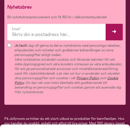
Nyhetsbrev
Bli nyhetsbrevprenumerant och få 150 kr i välkomsterbjudande!
Email*
Ja tack!
Jag vill gärna ta del av nyhetsbrev med personliga rabatter,
erbjudanden och nyheter och godkänner behandlingen av mina
personuppgifter enligt nedan.
Våra nyhetsbrev använder cookies och liknande tekniker för att
mäta öppningsgrad och våra kunders intressen av våra erbjudanden,
för att ge personaliserade annonser och innehållsmarknadsföring
samt för statistikändamål. Läs mer om hur vi använder och skyddar
dina personuppgifter och cookies i vår
Privacy Policy
och
Cookie
Policy
. Du kan när som helst återkalla ditt godkännande till
behandling av personuppgifter och cookies genom att avanmäla dig
från nyhetsbrevet.
På Jollyroom.se hittar du ett stort utbud av produkter för barnfamiljen.
Hos
oss handlar du snabbt, enkelt och alltid till bra priser.
Med 365 dagars öppet
köp och en mycket kompetent kundtjänst kan du känna dig trygg att handla