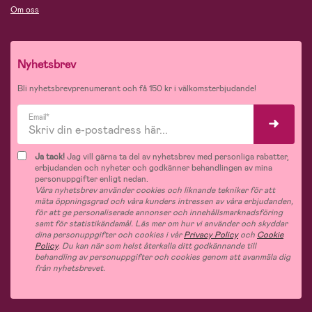
Om oss
Nyhetsbrev
Bli nyhetsbrevprenumerant och få 150 kr i välkomsterbjudande!
Email*
Ja tack!
Jag vill gärna ta del av nyhetsbrev med personliga rabatter,
erbjudanden och nyheter och godkänner behandlingen av mina
personuppgifter enligt nedan.
Våra nyhetsbrev använder cookies och liknande tekniker för att
mäta öppningsgrad och våra kunders intressen av våra erbjudanden,
för att ge personaliserade annonser och innehållsmarknadsföring
samt för statistikändamål. Läs mer om hur vi använder och skyddar
dina personuppgifter och cookies i vår
Privacy Policy
och
Cookie
Policy
. Du kan när som helst återkalla ditt godkännande till
behandling av personuppgifter och cookies genom att avanmäla dig
från nyhetsbrevet.