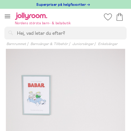
Hoppa
Superpriser på helgfavoriter →
till
innehållet
Nordens största barn- & babybutik
Sök
Barnrummet
Barnsängar & Tillbehör
Juniorsängar
Enkelsängar