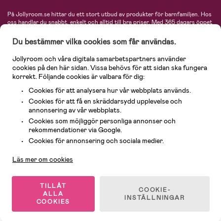
På Jollyroom.se hittar du ett stort utbud av produkter för barnfamiljen.
Hos
oss handlar du snabbt, enkelt och alltid till bra priser.
Med 365 dagars öppet
köp och en mycket kompetent kundtjänst kan du känna dig trygg att handla
hos oss. I vårt sortiment hittar du barnvagnar, bilstolar, kläder för barn och
Du bestämmer vilka cookies som får användas.
baby, produkter för mamman, massor av inspirerande inredning, leksaker,
babyprodukter och mycket mer. Vi erbjuder produkter från välkända
Jollyroom och våra digitala samarbetspartners använder
varumärken så som Britax, Maxi-Cosi, Baby Jogger, BabyBjörn, Didriksons,
cookies på den här sidan. Vissa behövs för att sidan ska fungera
KidKraft, Ergobaby, Philips Avent, Neonate, Cybex, LEGO och många fler.
korrekt. Följande cookies är valbara för dig:
Välkommen in och kika runt i Nordens största barn- och babybutik på nätet!
Cookies för att analysera hur vår webbplats används.
Cookies för att få en skräddarsydd upplevelse och
annonsering av vår webbplats.
Cookies som möjliggör personliga annonser och
rekommendationer via Google.
Kundservice
Cookies för annonsering och sociala medier.
Läs mer om cookies
© 2026 Jollyroom AB. Alla rättigheter reserverade.
TILLÅT
COOKIE-
ALLA
INSTÄLLNINGAR
COOKIES