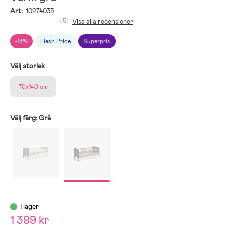
Art:
10274033
(5)
Visa alla recensioner
-13%
Flash Price
Superpris
Välj storlek
70x140 cm
Välj färg:
Grå
I lager
1 399 kr