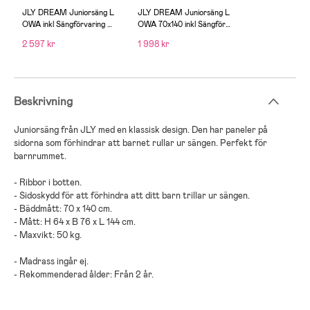
JLY DREAM Juniorsäng L
JLY DREAM Juniorsäng L
OWA inkl Sängförvaring &
OWA 70x140 inkl Sängförv
Madrass 70x140, Varm grå
aring, Varm grå
2 597 kr
1 998 kr
Beskrivning
Juniorsäng från JLY med en klassisk design. Den har paneler på
sidorna som förhindrar att barnet rullar ur sängen. Perfekt för
barnrummet.
- Ribbor i botten.
- Sidoskydd för att förhindra att ditt barn trillar ur sängen.
- Bäddmått: 70 x 140 cm.
- Mått: H 64 x B 76 x L 144 cm.
- Maxvikt: 50 kg.
- Madrass ingår ej.
- Rekommenderad ålder: Från 2 år.