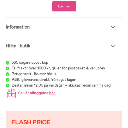
Läs mer
Information
Hitta i butik
365 dagars öppet köp
Fri frakt* över 1000 kr, gäller för postpaket & varubrev
Prisgaranti - läs mer här ->
Pålitlig leverans direkt från eget lager
Beställ innan 12:00 på vardagar – skickas redan samma dag!
Se vår
sängguide
här
.
FLASH PRICE