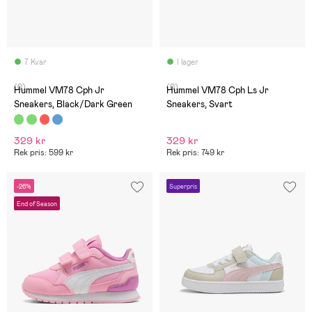
7 Kvar
I lager
(0)
(0)
Hummel VM78 Cph Jr
Hummel VM78 Cph Ls Jr
Sneakers, Black/Dark Green
Sneakers, Svart
329 kr
329 kr
Rek pris: 599 kr
Rek pris: 749 kr
-26%
Superpris
End of Season