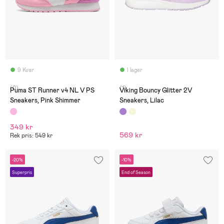
9 Kvar
I lager
(0)
(1)
Puma ST Runner v4 NL V PS
Viking Bouncy Glitter 2V
Sneakers, Pink Shimmer
Sneakers, Lilac
349 kr
569 kr
Rek pris: 549 kr
-20%
-10%
Superpris
End of Season