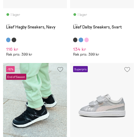
I lager
I lager
(1)
(3)
Leaf Hagby Sneakers, Navy
Leaf Dalby Sneakers, Svart
116 kr
134 kr
Rek pris: 399 kr
Rek pris: 399 kr
-10%
Superpris
End of Season