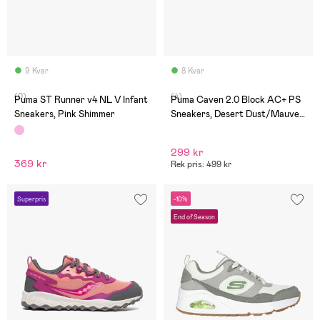
9 Kvar
8 Kvar
(0)
(4)
Puma ST Runner v4 NL V Infant
Puma Caven 2.0 Block AC+ PS
Sneakers, Pink Shimmer
Sneakers, Desert Dust/Mauve
Mist/White
299 kr
369 kr
Rek pris: 499 kr
Superpris
-10%
End of Season