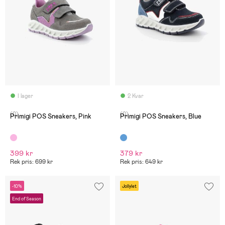
I lager
2 Kvar
(0)
(0)
Primigi POS Sneakers, Pink
Primigi POS Sneakers, Blue
399 kr
379 kr
Rek pris: 699 kr
Rek pris: 649 kr
-10%
Jollylet
End of Season