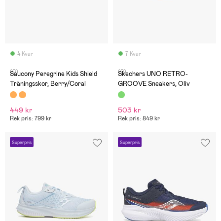
4 Kvar
7 Kvar
(0)
(0)
Saucony Peregrine Kids Shield
Skechers UNO RETRO-
Träningsskor, Berry/Coral
GROOVE Sneakers, Oliv
449 kr
503 kr
Rek pris: 799 kr
Rek pris: 849 kr
Superpris
Superpris