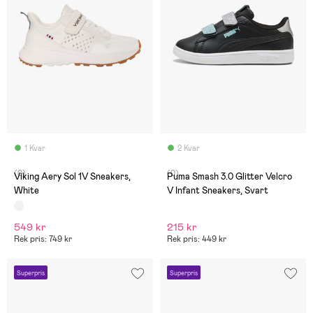
1 Kvar
2 Kvar
(0)
(0)
Viking Aery Sol 1V Sneakers,
Puma Smash 3.0 Glitter Velcro
White
V Infant Sneakers, Svart
549 kr
215 kr
Rek pris: 749 kr
Rek pris: 449 kr
Superpris
Superpris