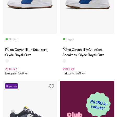
9 Kvar
I lager
(0)
(0)
Puma Caven III Jr Sneakers,
Puma Caven III AC+ Infant
Clyde Royal-Gum
Sneakers, Clyde Royal-Gum
399 kr
260 kr
Rek pris: 549 kr
Rek pris: 449 kr
Superpris