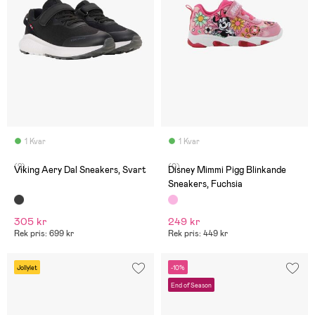
1 Kvar
1 Kvar
(2)
(0)
Viking Aery Dal Sneakers, Svart
Disney Mimmi Pigg Blinkande
Sneakers, Fuchsia
305 kr
249 kr
Rek pris: 699 kr
Rek pris: 449 kr
Jollylet
-10%
End of Season