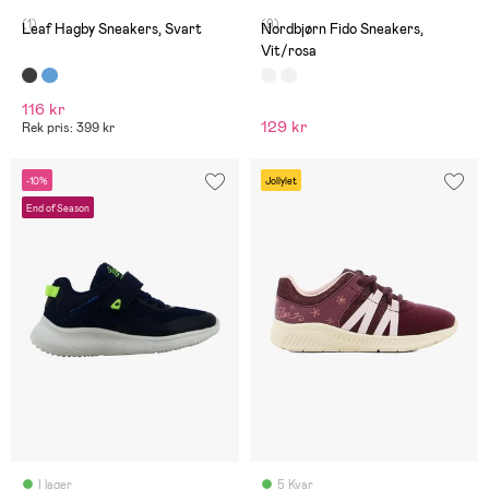
(1)
(9)
Leaf Hagby Sneakers, Svart
Nordbjørn Fido Sneakers,
Vit/rosa
116 kr
129 kr
Rek pris: 399 kr
-10%
Jollylet
End of Season
I lager
5 Kvar