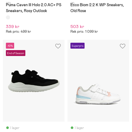
(0)
(1)
Puma Caven III Holo 2.0 AC+ PS
Ecco Biom 2.2 K WP Sneakers,
Sneakers, Rosy Outlook
Old Rose
339 kr
503 kr
Rek pris: 499 kr
Rek pris: 1 099 kr
-10%
Superpris
End of Season
I lager
I lager