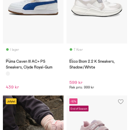
I lager
7 Kvar
(0)
(1)
Puma Caven III AC+ PS
Ecco Biom 2.2 K Sneakers,
Sneakers, Clyde Royal-Gum
Shadow/White
599 kr
439 kr
Rek pris: 999 kr
Jollylet
-10%
End of Season