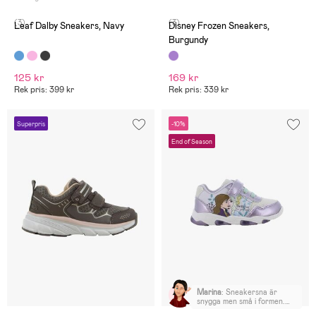
(3)
(3)
Leaf Dalby Sneakers, Navy
Disney Frozen Sneakers,
Burgundy
125 kr
169 kr
Rek pris: 399 kr
Rek pris: 339 kr
Superpris
-10%
End of Season
Marina
:
Sneakersna är
snygga men små i formen.
Det är inte klart för mig hur