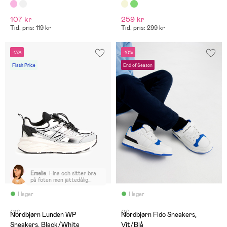
107 kr
259 kr
Tid. pris: 119 kr
Tid. pris: 299 kr
-13%
-10%
Flash Price
End of Season
Emelie
:
Fina och sitter bra
på foten men jättedålig
kvalitet. Rekommenderar
inte till barn som
I lager
I lager
fortfarande leker då de är
sönderslitna redan efter 4
(10)
(9)
veckors användning av 5
Nordbjørn Lunden WP
Nordbjørn Fido Sneakers,
åring.
Sneakers, Black/White
Vit/Blå