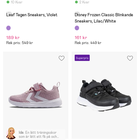
jag fick tillbaka 250 kronor
10 Kvar
2 Kvar
för att lämna tillbaka
sneakers och jag betalade
(0)
(2)
299 kronor.
Leaf Tegen Sneakers, Violet
Disney Frozen Classic Blinkande
Sneakers, Lilac/White
189 kr
161 kr
Rek pris: 549 kr
Rek pris: 449 kr
Superpris
Ida
:
En lätt träningsskor
som är lätt att få på och