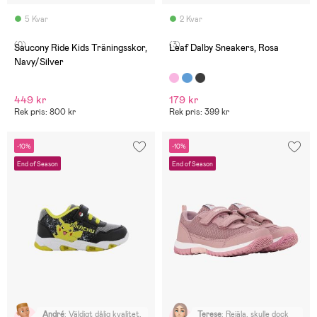
5 Kvar
2 Kvar
(0)
(3)
Saucony Ride Kids Träningsskor,
Leaf Dalby Sneakers, Rosa
Navy/Silver
449 kr
179 kr
Rek pris: 800 kr
Rek pris: 399 kr
-10%
-10%
End of Season
End of Season
André
:
Väldigt dålig kvalitet.
Terese
:
Rejäla, skulle dock