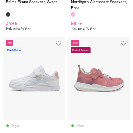
(5)
(27)
Reima Ekana Sneakers, Svart
Nordbjørn Westcoast Sneakers,
Rosa
349 kr
98 kr
Rek pris: 479 kr
Tid. pris: 109 kr
-11%
-10%
Flash Price
End of Season
I lager
1 Kvar