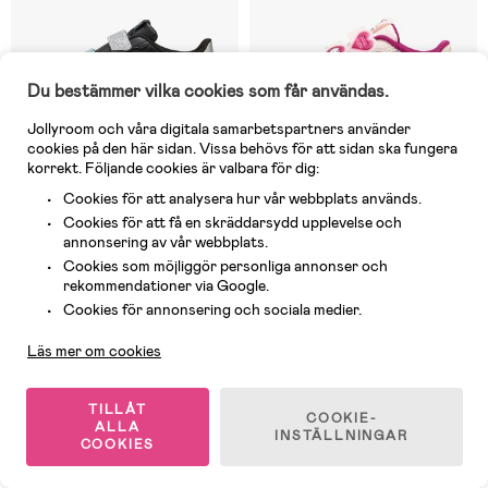
Du bestämmer vilka cookies som får användas.
Jollyroom och våra digitala samarbetspartners använder
cookies på den här sidan. Vissa behövs för att sidan ska fungera
korrekt. Följande cookies är valbara för dig:
Cookies för att analysera hur vår webbplats används.
Cookies för att få en skräddarsydd upplevelse och
annonsering av vår webbplats.
5 Kvar
1 Kvar
Cookies som möjliggör personliga annonser och
(0)
(0)
rekommendationer via Google.
Puma Smash 3.0 Glitter Velcro
Puma Hello Kitty & Friends Club
V PS Sneakers, Svart
II Era 2 V Infant Sneakers,
Kundservice
Cookies för annonsering och sociala medier.
Jasmine Flower/Berry
Läs mer om cookies
299 kr
399 kr
Rek pris: 549 kr
Rek pris: 549 kr
TILLÅT
COOKIE-
ALLA
INSTÄLLNINGAR
Superpris
COOKIES