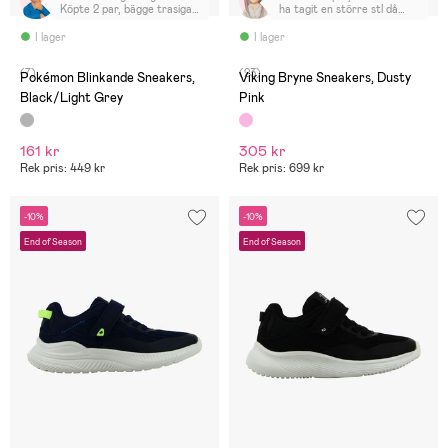
Köpte 2 par, bägge trasiga
ha tagit en större stl då
efter en dags användning.
barnets fötter växte lite väl
Hål i hälen.
snabbt.
I lager
I lager
(7)
(23)
Pokémon Blinkande Sneakers,
Viking Bryne Sneakers, Dusty
Black/Light Grey
Pink
161 kr
305 kr
Rek pris: 449 kr
Rek pris: 699 kr
-10%
-10%
End of Season
End of Season