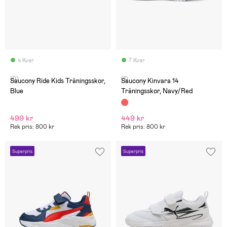
4 Kvar
7 Kvar
(0)
(1)
Saucony Ride Kids Träningsskor,
Saucony Kinvara 14
Blue
Träningsskor, Navy/Red
499 kr
449 kr
Rek pris: 800 kr
Rek pris: 800 kr
Superpris
Superpris