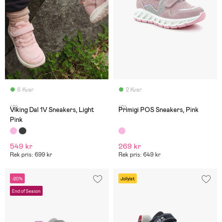
6 Kvar
2 Kvar
(0)
(0)
Viking Dal 1V Sneakers, Light
Primigi POS Sneakers, Pink
Pink
549 kr
269 kr
Rek pris: 699 kr
Rek pris: 649 kr
-20%
Jollylet
End of Season