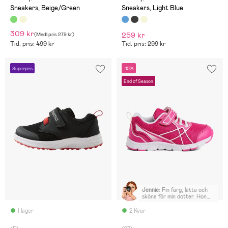
åring.
Sneakers, Beige/Green
Sneakers, Light Blue
309 kr
259 kr
(
Medl.pris
279 kr
)
Tid. pris: 499 kr
Tid. pris: 299 kr
Superpris
-10%
End of Season
Jennie
:
Fin färg, lätta och
sköna för min dotter. Hon
har använt dem flitigt under
lite varmare tider.
I lager
2 Kvar