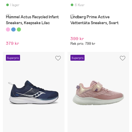
skön sula
I lager
6 Kvar
(5)
(1)
Hummel Actus Recycled Infant
Lindberg Prime Active
Sneakers, Keepsake Lilac
Vattentäta Sneakers, Svart
399 kr
379 kr
Rek pris: 799 kr
Superpris
Superpris