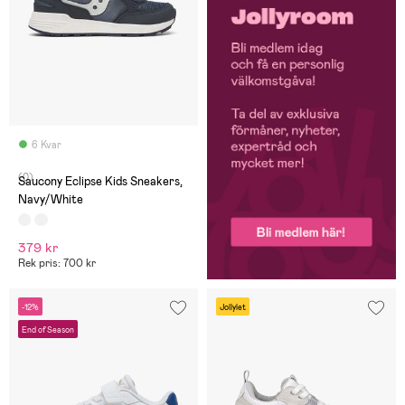
6 Kvar
(0)
Saucony Eclipse Kids Sneakers,
Navy/White
379 kr
Rek pris: 700 kr
-12%
Jollylet
End of Season