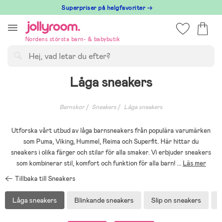
Hoppa
Superpriser på helgfavoriter →
till
innehållet
Nordens största barn- & babybutik
Sök
Låga sneakers
Barnskor
Sneakers
Låga sneakers
Utforska vårt utbud av låga barnsneakers från populära varumärken
som Puma, Viking, Hummel, Reima och Superfit. Här hittar du
sneakers i olika färger och stilar för alla smaker. Vi erbjuder sneakers
som kombinerar stil, komfort och funktion för alla barn!
...
Läs mer
Tillbaka till Sneakers
Låga sneakers
Blinkande sneakers
Slip on sneakers
S