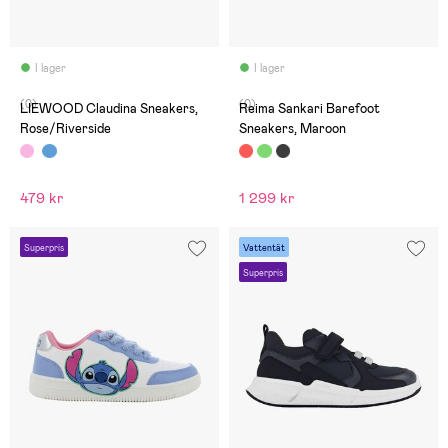
I lager
I lager
(0)
(0)
LIEWOOD Claudina Sneakers,
Reima Sankari Barefoot
Rose/Riverside
Sneakers, Maroon
479 kr
1 299 kr
Superpris
Vattentät
Superpris