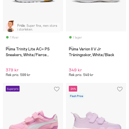
Frida
:
Super fina, men stora
i storleken.
1 Kvar
I lager
(3)
(0)
Puma Trinity Lite AC+ PS
Puma Varion II V Jr
Sneakers, White/Fierce
Träningsskor, White/Black
Red/Persian Blue
379 kr
349 kr
Rek pris: 599 kr
Rek pris: 549 kr
Superpris
-24%
Flash Price