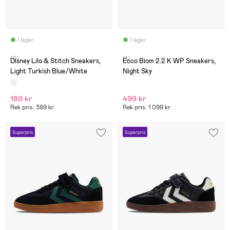
I lager
I lager
(0)
(1)
Disney Lilo & Stitch Sneakers,
Ecco Biom 2.2 K WP Sneakers,
Light Turkish Blue/White
Night Sky
189 kr
499 kr
Rek pris: 389 kr
Rek pris: 1 099 kr
Superpris
Superpris