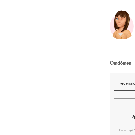
Omdömen
Recensio
4
Baserat på 