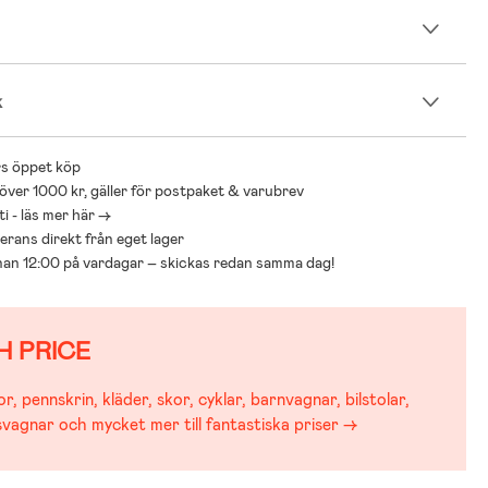
n
k
s öppet köp
 över 1000 kr, gäller för postpaket & varubrev
i - läs mer här ->
everans direkt från eget lager
nnan 12:00 på vardagar – skickas redan samma dag!
H PRICE
r, pennskrin, kläder, skor, cyklar, barnvagnar, bilstolar,
svagnar och mycket mer till fantastiska priser →