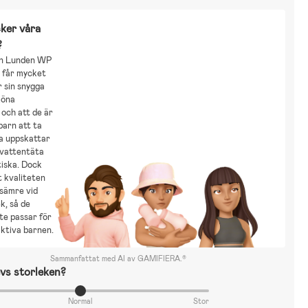
ker våra
?
rn Lunden WP
 får mycket
 sin snygga
köna
och att de är
 barn att ta
a uppskattar
 vattentäta
tiska. Dock
 kvaliteten
 sämre vid
k, så de
te passar för
ktiva barnen.
Sammanfattat med AI av GAMIFIERA.®
vs storleken?
Normal
Stor