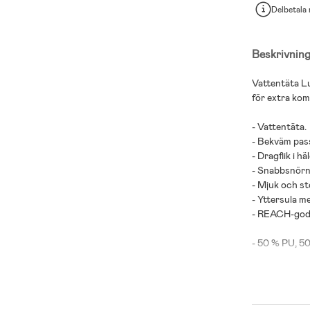
Delbetala
Beskrivnin
Vattentäta L
för extra kom
- Vattentäta.
- Bekväm pas
- Dragflik i hä
- Snabbsnörni
- Mjuk och s
- Yttersula m
- REACH-god
- 50 % PU, 5