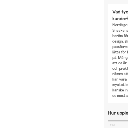
Vad tyc
kunder
Nordbjø
Sneakers
beröm för
design, s
passform 
lätta för
på. Mång
att de är
och prak
nämns att
kan vara
mycket le
kanske in
de mest a
Hur upple
Liten