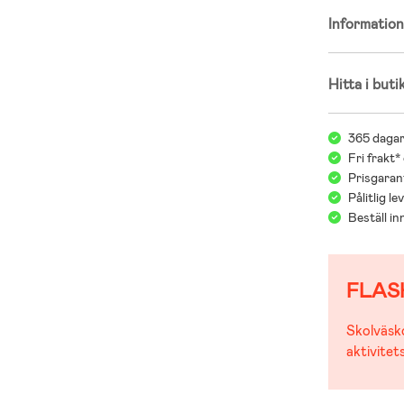
Informatio
Hitta i buti
365 dagar
Fri frakt*
Prisgarant
Pålitlig l
Beställ i
FLAS
Skolväsko
aktivitet