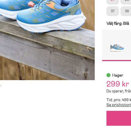
37
38
Välj färg:
Blå
Zooma
I lager
299 kr
Du sparar, frå
Tid. pris: 499 
Se prishistor