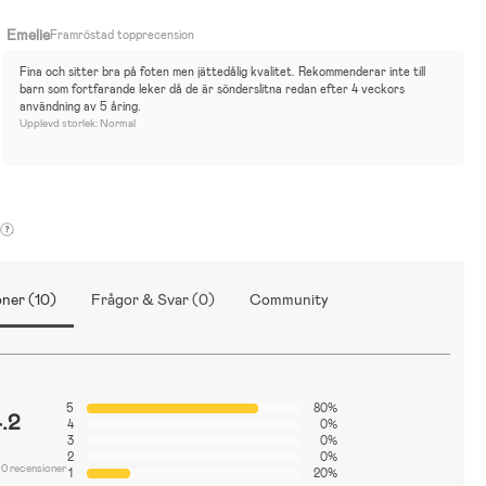
Emelie
Framröstad topprecension
Fina och sitter bra på foten men jättedålig kvalitet. Rekommenderar inte till 
barn som fortfarande leker då de är sönderslitna redan efter 4 veckors 
användning av 5 åring.
Upplevd storlek: Normal
ner (10)
Frågor & Svar (0)
Community
5
80%
.2
4
0%
3
0%
2
0%
10 recensioner
1
20%