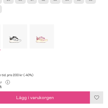
n tid. pris 200 kr (-40%)
i
kr
ik
Lägg i varukorgen