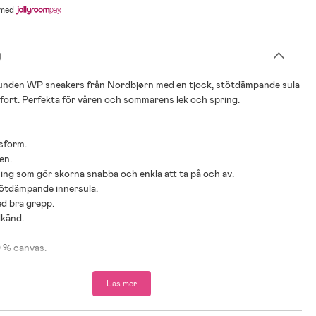
med
g
unden WP sneakers från Nordbjørn med en tjock, stötdämpande sula
fort. Perfekta för våren och sommarens lek och spring.
sform.
len.
ng som gör skorna snabba och enkla att ta på och av.
tötdämpande innersula.
ed bra grepp.
känd.
0 % canvas.
Läs mer