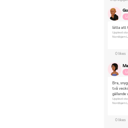
Go
L
lätta att 
Upplevd sto
Nordbjørn L
0 likes
Ma
L
Bra, snyg
två vecko
gällande
Upplevd sto
Nordbjørn L
0 likes