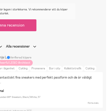
är lagom i storlekarna. Vi rekommenderar att du köper
 storlek.
mna recension
Alla recensioner
nja L
Verifierad köpare
heerful LEGO Architect
r i lägenhet
Cykling
Promenera
Bor i city
Kollektivtrafik
Cykling
öpning
Promenader
Skönhet & Mode
Träning
DIY Projekt
antastiskt fina sneakers med perfekt passform och de är väldigt 
eminredning
Film & Litteratur
Sport
.
nal
unden WP Sneakers, Black/White, 37
förra mån.
 postad på Jollyroom.no 🇳🇴