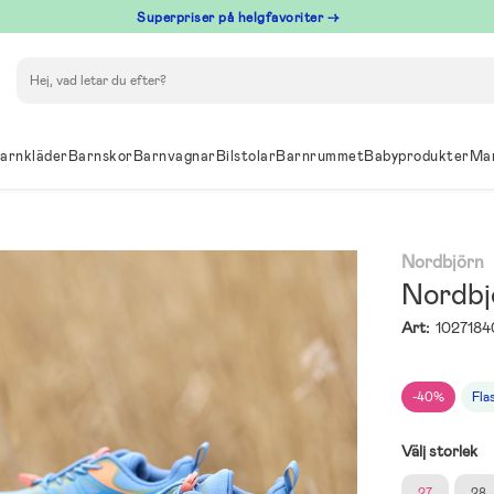
Superpriser på helgfavoriter →
Sök
arnkläder
Barnskor
Barnvagnar
Bilstolar
Barnrummet
Babyprodukter
Ma
Nordbjörn
Nordbj
Art:
1027184
-40%
Fla
Välj storlek
27
28