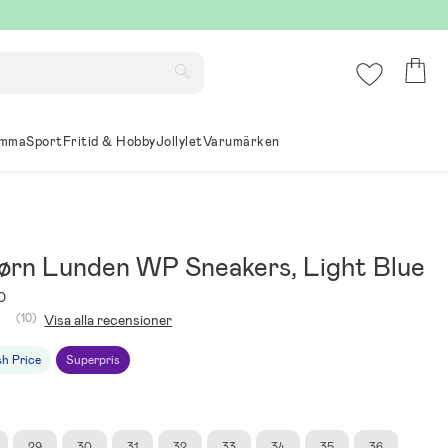
mma
Sport
Fritid & Hobby
Jollylet
Varumärken
ørn Lunden WP Sneakers, Light Blue
0
(10)
Visa alla recensioner
sh Price
Superpris
29
30
31
32
33
34
35
36