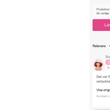
Produkten 
din vanliga
Lä
Relevans
So
C
Bo
L
Det var f
H
omtyckta
Visa origi
Nordbjørn L
Ursprungligen