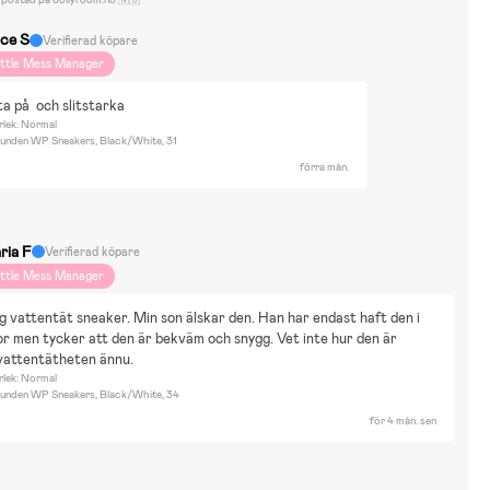
ce S
Verifierad köpare
ittle Mess Manager
ta på  och slitstarka
rlek: Normal
unden WP Sneakers, Black/White, 31
förra mån.
ria F
Verifierad köpare
ittle Mess Manager
g vattentät sneaker. Min son älskar den. Han har endast haft den i 
r men tycker att den är bekväm och snygg. Vet inte hur den är 
 vattentätheten ännu.
rlek: Normal
unden WP Sneakers, Black/White, 34
för 4 mån. sen