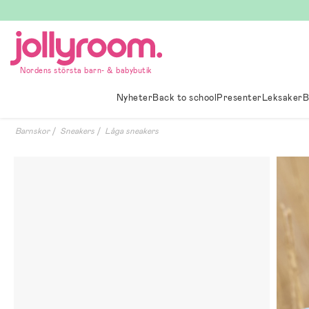
Hoppa
till
innehållet
Nordens största barn- & babybutik
Nyheter
Back to school
Presenter
Leksaker
B
Barnskor
Sneakers
Låga sneakers