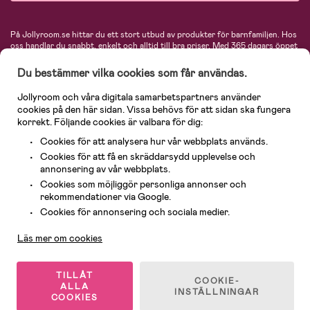
På Jollyroom.se hittar du ett stort utbud av produkter för barnfamiljen.
Hos
oss handlar du snabbt, enkelt och alltid till bra priser.
Med 365 dagars öppet
köp och en mycket kompetent kundtjänst kan du känna dig trygg att handla
hos oss. I vårt sortiment hittar du barnvagnar, bilstolar, kläder för barn och
Du bestämmer vilka cookies som får användas.
baby, produkter för mamman, massor av inspirerande inredning, leksaker,
babyprodukter och mycket mer. Vi erbjuder produkter från välkända
Jollyroom och våra digitala samarbetspartners använder
varumärken så som Britax, Maxi-Cosi, Baby Jogger, BabyBjörn, Didriksons,
cookies på den här sidan. Vissa behövs för att sidan ska fungera
KidKraft, Ergobaby, Philips Avent, Neonate, Cybex, LEGO och många fler.
korrekt. Följande cookies är valbara för dig:
Välkommen in och kika runt i Nordens största barn- och babybutik på nätet!
Cookies för att analysera hur vår webbplats används.
Cookies för att få en skräddarsydd upplevelse och
annonsering av vår webbplats.
Cookies som möjliggör personliga annonser och
rekommendationer via Google.
Kundservice
Cookies för annonsering och sociala medier.
Läs mer om cookies
© 2026 Jollyroom AB. Alla rättigheter reserverade.
TILLÅT
COOKIE-
ALLA
INSTÄLLNINGAR
COOKIES