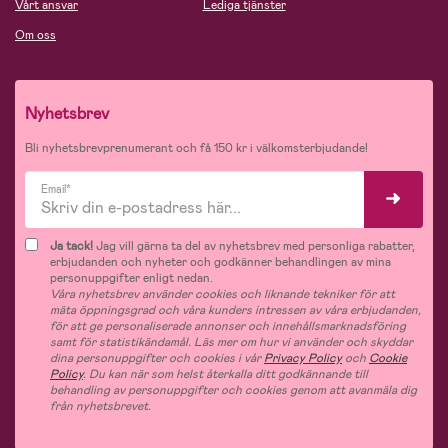
Vårt ansvar
Lediga tjänster
Om oss
Nyhetsbrev
Bli nyhetsbrevprenumerant och få 150 kr i välkomsterbjudande!
Email*
Ja tack!
Jag vill gärna ta del av nyhetsbrev med personliga rabatter,
erbjudanden och nyheter och godkänner behandlingen av mina
personuppgifter enligt nedan.
Våra nyhetsbrev använder cookies och liknande tekniker för att
mäta öppningsgrad och våra kunders intressen av våra erbjudanden,
för att ge personaliserade annonser och innehållsmarknadsföring
samt för statistikändamål. Läs mer om hur vi använder och skyddar
dina personuppgifter och cookies i vår
Privacy Policy
och
Cookie
Policy
. Du kan när som helst återkalla ditt godkännande till
behandling av personuppgifter och cookies genom att avanmäla dig
från nyhetsbrevet.