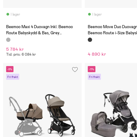
I lager
I lager
(0)
(0)
Beemoo Maxi 4 Duovagn Inkl. Beemoo
Beemoo Move Duo Duovagn 
Route Babyskydd & Bas, Grey
Beemoo Route i-Size Babys
Black/Mineral Gray
Black/Black Stone
5 784 kr
4 890 kr
Tid. pris: 6 084 kr
-9%
-11%
Fri frakt
Fri frakt