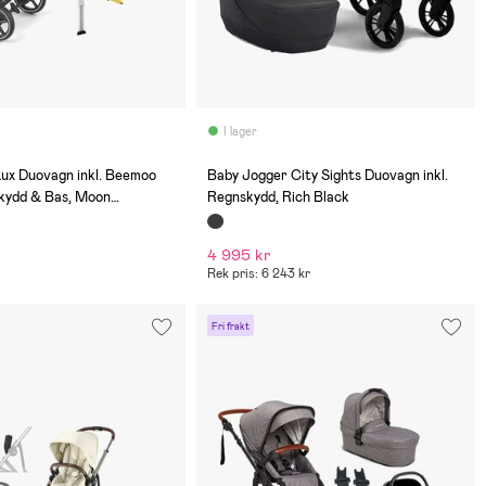
I lager
(0)
ux Duovagn inkl. Beemoo
Baby Jogger City Sights Duovagn inkl.
kydd & Bas, Moon
Regnskydd, Rich Black
al Grey
4 995 kr
Rek pris: 6 243 kr
Fri frakt