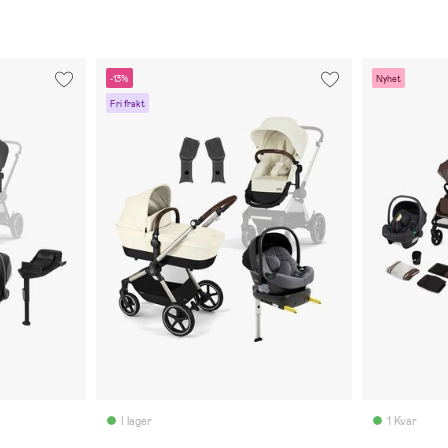
-13%
Nyhet
Fri frakt
I lager
1 Kvar