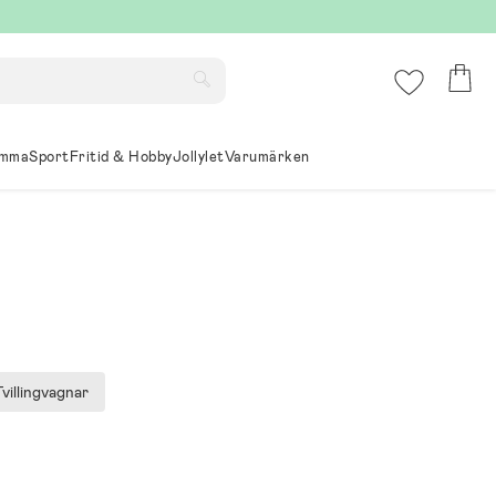
mma
Sport
Fritid & Hobby
Jollylet
Varumärken
Tvillingvagnar