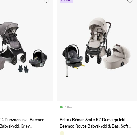
Fri frakt
3 Kvar
(0)
 4 Duovagn Inkl. Beemoo
Britax Römer Smile 5Z Duovagn inkl.
 Babyskydd, Grey
Beemoo Route Babyskydd & Bas, Soft
al Grey
Taupe Lux/Mineral Grey