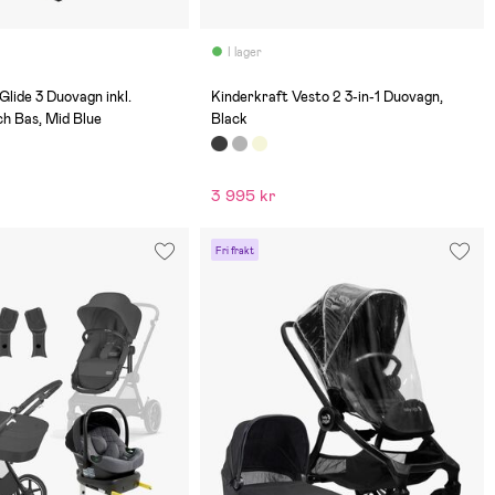
I lager
(0)
Glide 3 Duovagn inkl.
Kinderkraft Vesto 2 3-in-1 Duovagn,
h Bas, Mid Blue
Black
3 995 kr
Fri frakt