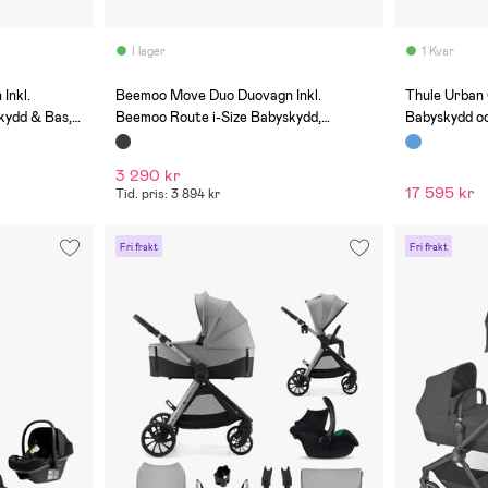
I lager
1 Kvar
(0)
(0)
Inkl.
Beemoo Move Duo Duovagn Inkl.
Thule Urban 
kydd & Bas,
Beemoo Route i-Size Babyskydd,
Babyskydd oc
Black/Black Stone
3 290 kr
17 595 kr
Tid. pris: 3 894 kr
Fri frakt
Fri frakt