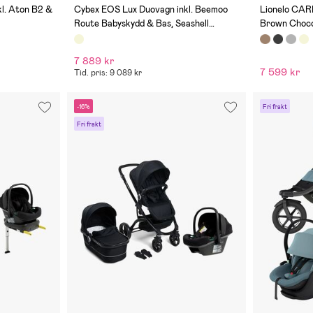
(0)
(0)
l. Aton B2 &
Cybex EOS Lux Duovagn inkl. Beemoo
Lionelo CAR
Route Babyskydd & Bas, Seashell
Brown Choco
Beige/Mineral Grey
7 889 kr
7 599 kr
Tid. pris: 9 089 kr
-16%
Fri frakt
Fri frakt