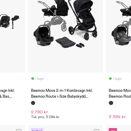
I lager
I lager
(0)
(0)
agn Inkl.
Beemoo Move 2-in-1 Kombivagn Inkl.
Beemoo Move 
& Bas,
Beemoo Route i-Size Babyskydd,
Beemoo Route
Black/Black Stone
Black/Miner
2 790 kr
3 394 kr
Tid. pris: 3 094 kr