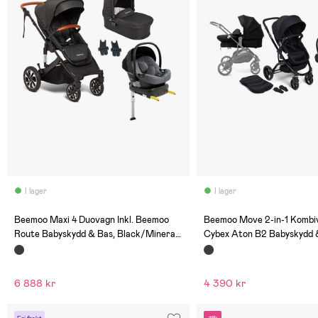
I lager
I lager
(0)
(0)
Beemoo Maxi 4 Duovagn Inkl. Beemoo
Beemoo Move 2-in-1 Kombiv
Route Babyskydd & Bas, Black/Mineral
Cybex Aton B2 Babyskydd 
Gray
Black/Volcano Black
6 888 kr
4 390 kr