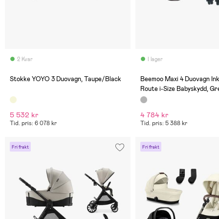
2 Kvar
I lager
(0)
(0)
Stokke YOYO 3 Duovagn, Taupe/Black
Beemoo Maxi 4 Duovagn Ink
Route i-Size Babyskydd, Gr
Silver/Black Stone
5 532 kr
4 784 kr
Tid. pris: 6 078 kr
Tid. pris: 5 388 kr
Fri frakt
Fri frakt