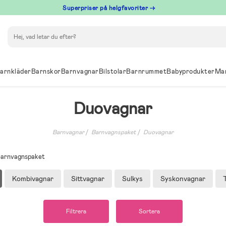
Superpriser på helgfavoriter →
Sök
arnkläder
Barnskor
Barnvagnar
Bilstolar
Barnrummet
Babyprodukter
Ma
Duovagnar
Barnvagnar
Barnvagnspaket
Duovagnar
l Barnvagnspaket
Kombivagnar
Sittvagnar
Sulkys
Syskonvagnar
Filtrera
Sortera