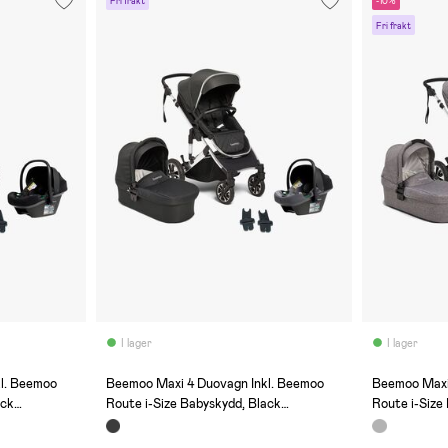
Fri frakt
-10%
Fri frakt
I lager
I lager
(0)
(0)
l. Beemoo
Beemoo Maxi 4 Duovagn Inkl. Beemoo
Beemoo Maxi
ack
Route i-Size Babyskydd, Black
Route i-Size
Silver/Mineral Grey
Silver/Miner