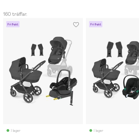
160 träffar.
Fri frakt
Fri frakt
I lager
I lager