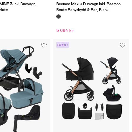
(0)
MINE 3-in-1 Duovagn,
Beemoo Maxi 4 Duovagn Inkl. Beemoo
late
Route Babyskydd & Bas, Black
Silver/Mineral Gray
5 684 kr
Fri frakt