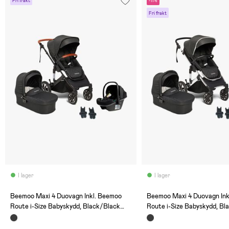
Fri frakt
-11%
Fri frakt
I lager
I lager
(0)
(0)
Beemoo Maxi 4 Duovagn Inkl. Beemoo
Beemoo Maxi 4 Duovagn Ink
Route i-Size Babyskydd, Black/Black
Route i-Size Babyskydd, Bl
Stone
Silver/Black Stone