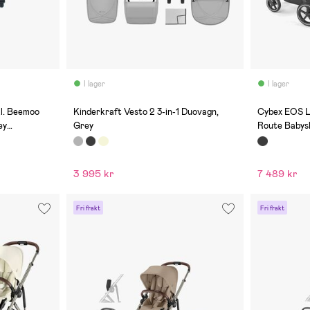
I lager
I lager
(0)
(0)
l. Beemoo
Kinderkraft Vesto 2 3-in-1 Duovagn,
Cybex EOS L
ey
Grey
Route Babys
Black/Miner
3 995 kr
7 489 kr
Fri frakt
Fri frakt