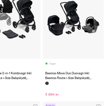
I lager
(0)
2-in-1 Kombivagn Inkl.
Beemoo Move Duo Duovagn Inkl.
 i-Size Babyskydd,
Beemoo Route i-Size Babyskydd,
al Grey
Black/Mineral Grey
3 894 kr