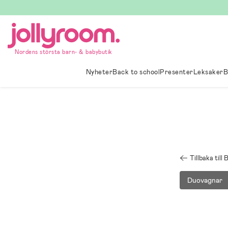
Hoppa
till
innehållet
Nordens största barn- & babybutik
Nyheter
Back to school
Presenter
Leksaker
B
Tillbaka til
Duovagnar