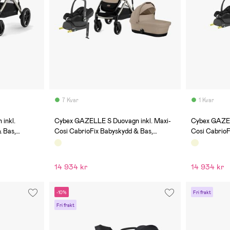
7 Kvar
1 Kvar
(0)
(0)
inkl.
Cybex GAZELLE S Duovagn inkl. Maxi-
Cybex GAZEL
 Bas,
Cosi CabrioFix Babyskydd & Bas,
Cosi CabrioF
ey
Almond Beige/Taupe
Beige/Taup
14 934 kr
14 934 kr
-10%
Fri frakt
Fri frakt