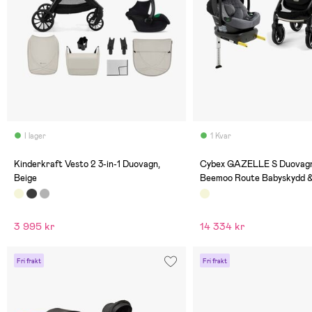
I lager
1 Kvar
(0)
(0)
Kinderkraft Vesto 2 3-in-1 Duovagn,
Cybex GAZELLE S Duovagn 
Beige
Beemoo Route Babyskydd &
Seashell Beige/Mineral Gr
3 995 kr
14 334 kr
Fri frakt
Fri frakt