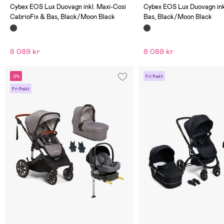
(0)
(0)
Cybex EOS Lux Duovagn inkl. Maxi-Cosi
Cybex EOS Lux Duovagn ink
CabrioFix & Bas, Black/Moon Black
Bas, Black/Moon Black
8 089 kr
8 089 kr
-5%
Fri frakt
Fri frakt