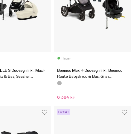
I lager
(0)
LE S Duovagn inkl. Maxi-
Beemoo Maxi 4 Duovagn Inkl. Beemoo
ix & Bas, Seashell
Route Babyskydd & Bas, Gray
e
Black/Black Stone
6 384 kr
Fri frakt