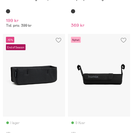
199 kr
369 kr
Tid. pris: 399 kr
-10%
Nyhet
End of Season
I lager
9 Kvar