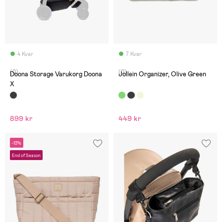
4 Kvar
7 Kvar
(0)
(0)
Doona Storage Varukorg Doona
Jollein Organizer, Olive Green
X
899 kr
449 kr
-13%
End of Season