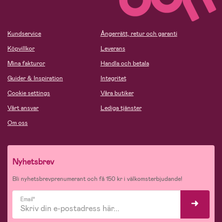
Kundservice
Ångerrätt, retur och garanti
Köpvillkor
Leverans
Mina fakturor
Handla och betala
Guider & Inspiration
Integritet
Cookie settings
Våra butiker
Vårt ansvar
Lediga tjänster
Om oss
Nyhetsbrev
Bli nyhetsbrevprenumerant och få 150 kr i välkomsterbjudande!
Email*