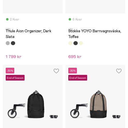
2 Kvar
6 Kvar
(0)
(0)
Thule Aion Organizer, Dark
Stokke YOYO Barnvagnsväska,
Slate
Toffee
1 799 kr
695 kr
-30%
-30%
End of Season
End of Season