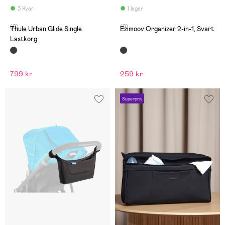
3 Kvar
I lager
(0)
(0)
Thule Urban Glide Single
Ezimoov Organizer 2-in-1, Svart
Lastkorg
799 kr
259 kr
Superpris