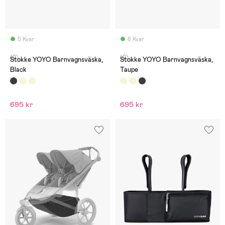
5 Kvar
6 Kvar
(0)
(0)
Stokke YOYO Barnvagnsväska,
Stokke YOYO Barnvagnsväska,
Black
Taupe
695 kr
695 kr