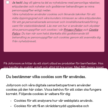
Ja tack!
Jag vill gärna ta del av nyhetsbrev med personliga rabatter,
erbjudanden och nyheter och godkänner behandlingen av mina
personuppgifter enligt nedan.
Våra nyhetsbrev använder cookies och liknande tekniker för att
mäta öppningsgrad och våra kunders intressen av våra erbjudanden,
för att ge personaliserade annonser och innehållsmarknadsföring
samt för statistikändamål. Läs mer om hur vi använder och skyddar
dina personuppgifter och cookies i vår
Privacy Policy
och
Cookie
Policy
. Du kan när som helst återkalla ditt godkännande till
behandling av personuppgifter och cookies genom att avanmäla dig
från nyhetsbrevet.
På Jollyroom.se hittar du ett stort utbud av produkter för barnfamiljen.
Hos
oss handlar du snabbt, enkelt och alltid till bra priser.
Med 365 dagars öppet
köp och en mycket kompetent kundtjänst kan du känna dig trygg att handla
hos oss. I vårt sortiment hittar du barnvagnar, bilstolar, kläder för barn och
Du bestämmer vilka cookies som får användas.
baby, produkter för mamman, massor av inspirerande inredning, leksaker,
babyprodukter och mycket mer. Vi erbjuder produkter från välkända
Jollyroom och våra digitala samarbetspartners använder
varumärken så som Britax, Maxi-Cosi, Baby Jogger, BabyBjörn, Didriksons,
cookies på den här sidan. Vissa behövs för att sidan ska fungera
KidKraft, Ergobaby, Philips Avent, Neonate, Cybex, LEGO och många fler.
korrekt. Följande cookies är valbara för dig:
Välkommen in och kika runt i Nordens största barn- och babybutik på nätet!
Cookies för att analysera hur vår webbplats används.
Cookies för att få en skräddarsydd upplevelse och