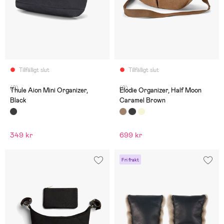
Tillfälligt slut
Tillfälligt slut
(0)
(0)
Thule Aion Mini Organizer,
Elodie Organizer, Half Moon
Black
Caramel Brown
349 kr
699 kr
Fri frakt