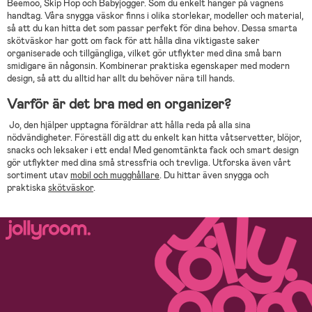
Beemoo, Skip Hop och Babyjogger. Som du enkelt hänger på vagnens
handtag. Våra snygga väskor finns i olika storlekar, modeller och material,
så att du kan hitta det som passar perfekt för dina behov. Dessa smarta
skötväskor har gott om fack för att hålla dina viktigaste saker
organiserade och tillgängliga, vilket gör utflykter med dina små barn
smidigare än någonsin. Kombinerar praktiska egenskaper med modern
design, så att du alltid har allt du behöver nära till hands.
Varför är det bra med en organizer?
Jo, den hjälper upptagna föräldrar att hålla reda på alla sina
nödvändigheter. Föreställ dig att du enkelt kan hitta våtservetter, blöjor,
snacks och leksaker i ett enda! Med genomtänkta fack och smart design
gör utflykter med dina små stressfria och trevliga. Utforska även vårt
sortiment utav
mobil och mugghållare
. Du hittar även snygga och
praktiska
skötväskor
.