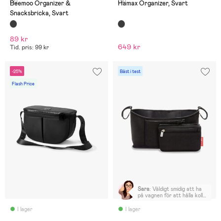
(2)
(0)
Beemoo Organizer &
Hamax Organizer, Svart
Snacksbricka, Svart
89 kr
649 kr
Tid. pris: 99 kr
-25%
Bäst i test
Flash Price
Sara
:
Väldigt smidig att ha
på vagnen för att hålla koll
på både dryck, mobil och
nycklar
I lager
I lager