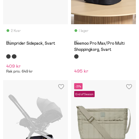
2 Kvar
I lager
(4)
(1)
Bumprider Sidepack, Svart
Beemoo Pro Max/Pro Multi
Shoppingkorg, Svart
409 kr
495 kr
Rek pris: 649 kr
-31%
End of Season