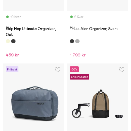
10 Kvar
2 Kvar
(0)
(0)
Skip Hop Ultimate Organizer,
Thule Aion Organizer, Svart
Oat
459 kr
1 799 kr
Fri frakt
-30%
End of Season