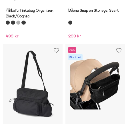
min bugaboo donkey. Då jag
har två sittdelar så jag jag
(24)
(2)
plats för en till.
Tinkafu Tinkabag Organizer,
Doona Snap on Storage, Svart
Black/Cognac
499 kr
299 kr
-14%
Bäst i test