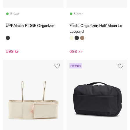
3 Kvar
3 Kvar
(2)
(0)
UPPAbaby RIDGE Organizer
Elodie Organizer, Half Moon Le
Leopard
599 kr
699 kr
Fri frakt