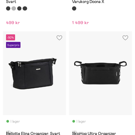
Svart
Varukorg Doona X
499 kr
1 499 kr
-50%
Superpris
I lager
I lager
(3)
(8)
Bellotte Elina Organizer, Svart
SkipHop Ultra Organizer