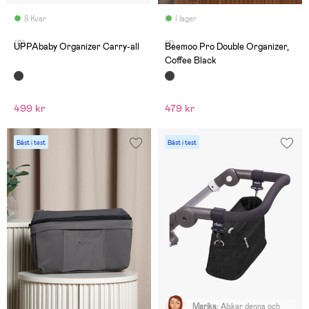
8 Kvar
I lager
(0)
(1)
UPPAbaby Organizer Carry-all
Beemoo Pro Double Organizer,
Coffee Black
499 kr
479 kr
Bäst i test
Bäst i test
Marika
:
Älskar denna och