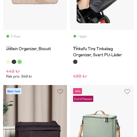
5 Kvar
I lager
(0)
(3)
Jollein Organizer, Biscuit
Tinkafu Tiny Tinkabag
Organizer, Svart PU-Läder
449 kr
499 kr
Rek pris: 649 kr
Bäst i test
-34%
End of Season