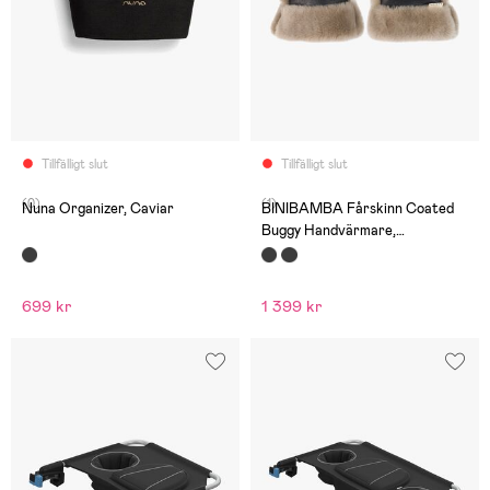
Tillfälligt slut
Tillfälligt slut
(0)
(1)
Nuna Organizer, Caviar
BINIBAMBA Fårskinn Coated
Buggy Handvärmare,
Noir/Toast
699 kr
1 399 kr