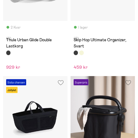
2 Kvar
I lager
(0)
(0)
Thule Urban Glide Double
Skip Hop Ultimate Organizer,
Lastkorg
Svart
929 kr
459 kr
Sista chansen
Superpris
Jollylet