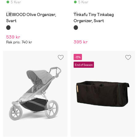
5 Kvar
5 Kvar
(0)
(1)
LIEWOOD Olive Organizer,
Tinkafu Tiny Tinkabag
Svart
Organizer, Svart
539 kr
395 kr
Rek pris: 740 kr
-13%
End of Season