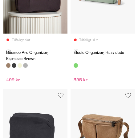
Tillfälligt slut
Tillfälligt slut
(8)
(2)
Beemoo Pro Organizer,
Elodie Organizer, Hazy Jade
Espresso Brown
499 kr
395 kr