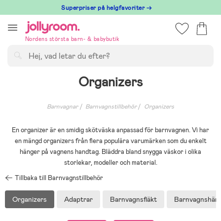
Hoppa
Superpriser på helgfavoriter →
till
innehållet
Nordens största barn- & babybutik
Sök
Organizers
Barnvagnar
Barnvagnstillbehör
Organizers
En organizer är en smidig skötväska anpassad för barnvagnen. Vi har
en mängd organizers från flera populära varumärken som du enkelt
hänger på vagnens handtag. Bläddra bland snygga väskor i olika
storlekar, modeller och material.
Tillbaka till Barnvagnstillbehör
Organizers
Adaptrar
Barnvagnsfläkt
Barnvagnshän