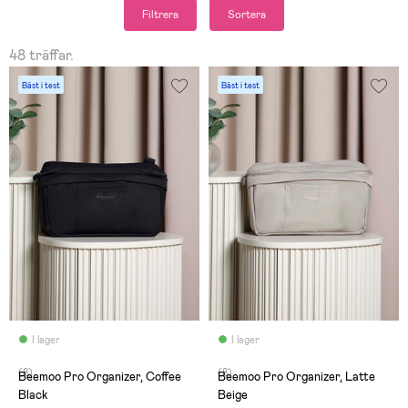
Filtrera
Sortera
48 träffar.
Bäst i test
Bäst i test
I lager
I lager
(8)
(8)
Beemoo Pro Organizer, Coffee
Beemoo Pro Organizer, Latte
Black
Beige