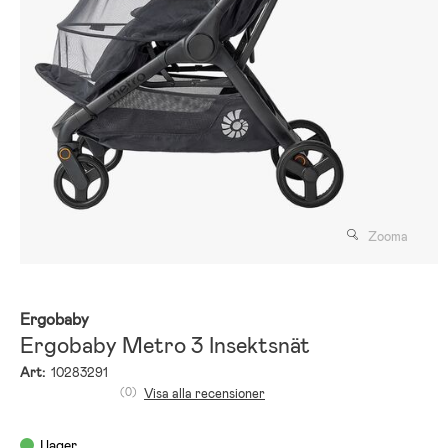
Zooma
Ergobaby
Ergobaby Metro 3 Insektsnät
Art:
10283291
(0)
Visa alla recensioner
I lager