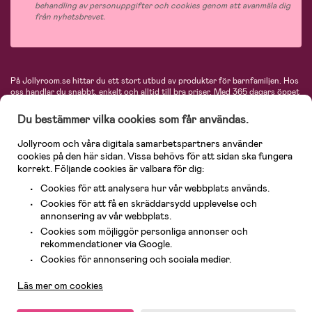
behandling av personuppgifter och cookies genom att avanmäla dig
från nyhetsbrevet.
På Jollyroom.se hittar du ett stort utbud av produkter för barnfamiljen.
Hos
oss handlar du snabbt, enkelt och alltid till bra priser.
Med 365 dagars öppet
köp och en mycket kompetent kundtjänst kan du känna dig trygg att handla
hos oss. I vårt sortiment hittar du barnvagnar, bilstolar, kläder för barn och
Du bestämmer vilka cookies som får användas.
baby, produkter för mamman, massor av inspirerande inredning, leksaker,
babyprodukter och mycket mer. Vi erbjuder produkter från välkända
Jollyroom och våra digitala samarbetspartners använder
varumärken så som Britax, Maxi-Cosi, Baby Jogger, BabyBjörn, Didriksons,
cookies på den här sidan. Vissa behövs för att sidan ska fungera
KidKraft, Ergobaby, Philips Avent, Neonate, Cybex, LEGO och många fler.
korrekt. Följande cookies är valbara för dig:
Välkommen in och kika runt i Nordens största barn- och babybutik på nätet!
Cookies för att analysera hur vår webbplats används.
Cookies för att få en skräddarsydd upplevelse och
annonsering av vår webbplats.
Cookies som möjliggör personliga annonser och
rekommendationer via Google.
Kundservice
Cookies för annonsering och sociala medier.
Läs mer om cookies
© 2026 Jollyroom AB. Alla rättigheter reserverade.