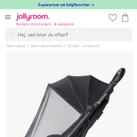
Hoppa
Superpriser på helgfavoriter →
till
innehållet
Nordens största barn- & babybutik
Sök
Barnvagnar
Barnvagnstillbehör
Skydd
Insektsnät