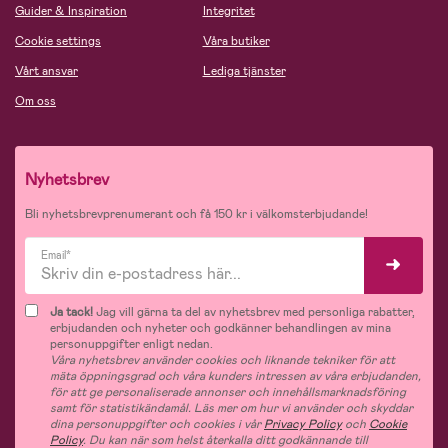
Guider & Inspiration
Integritet
Cookie settings
Våra butiker
Vårt ansvar
Lediga tjänster
Om oss
Nyhetsbrev
Bli nyhetsbrevprenumerant och få 150 kr i välkomsterbjudande!
Email*
Ja tack!
Jag vill gärna ta del av nyhetsbrev med personliga rabatter,
erbjudanden och nyheter och godkänner behandlingen av mina
personuppgifter enligt nedan.
Våra nyhetsbrev använder cookies och liknande tekniker för att
mäta öppningsgrad och våra kunders intressen av våra erbjudanden,
för att ge personaliserade annonser och innehållsmarknadsföring
samt för statistikändamål. Läs mer om hur vi använder och skyddar
dina personuppgifter och cookies i vår
Privacy Policy
och
Cookie
Policy
. Du kan när som helst återkalla ditt godkännande till