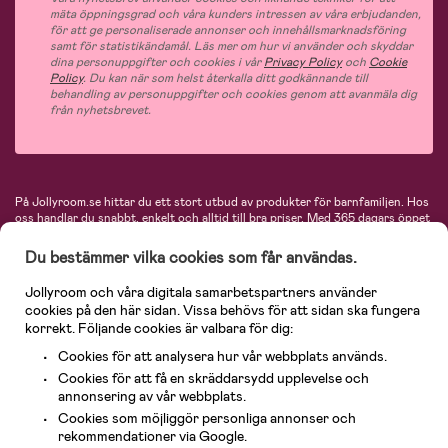
mäta öppningsgrad och våra kunders intressen av våra erbjudanden,
för att ge personaliserade annonser och innehållsmarknadsföring
samt för statistikändamål. Läs mer om hur vi använder och skyddar
dina personuppgifter och cookies i vår
Privacy Policy
och
Cookie
Policy
. Du kan när som helst återkalla ditt godkännande till
behandling av personuppgifter och cookies genom att avanmäla dig
från nyhetsbrevet.
På Jollyroom.se hittar du ett stort utbud av produkter för barnfamiljen.
Hos
oss handlar du snabbt, enkelt och alltid till bra priser.
Med 365 dagars öppet
köp och en mycket kompetent kundtjänst kan du känna dig trygg att handla
hos oss. I vårt sortiment hittar du barnvagnar, bilstolar, kläder för barn och
Du bestämmer vilka cookies som får användas.
baby, produkter för mamman, massor av inspirerande inredning, leksaker,
babyprodukter och mycket mer. Vi erbjuder produkter från välkända
Jollyroom och våra digitala samarbetspartners använder
varumärken så som Britax, Maxi-Cosi, Baby Jogger, BabyBjörn, Didriksons,
cookies på den här sidan. Vissa behövs för att sidan ska fungera
KidKraft, Ergobaby, Philips Avent, Neonate, Cybex, LEGO och många fler.
korrekt. Följande cookies är valbara för dig:
Välkommen in och kika runt i Nordens största barn- och babybutik på nätet!
Cookies för att analysera hur vår webbplats används.
Cookies för att få en skräddarsydd upplevelse och
annonsering av vår webbplats.
Cookies som möjliggör personliga annonser och
rekommendationer via Google.