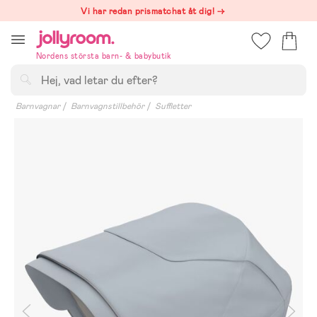
Hoppa
Vi har redan prismatchat åt dig! →
till
innehållet
Nordens största barn- & babybutik
Sök
Barnvagnar
Barnvagnstillbehör
Suffletter