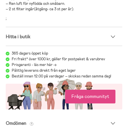
– Ren luft för nyfödda och småbarn.
– 2 st filter ingår(åtgång- ca 3 st per år).
;
Hitta i butik
365 dagars öppet köp
Fri frakt* över 1000 kr, gäller för postpaket & varubrev
Prisgaranti - läs mer här ->
Pålitlig leverans direkt från eget lager
Beställ innan 12:00 på vardagar – skickas redan samma dag!
Fråga communityt
Omdömen