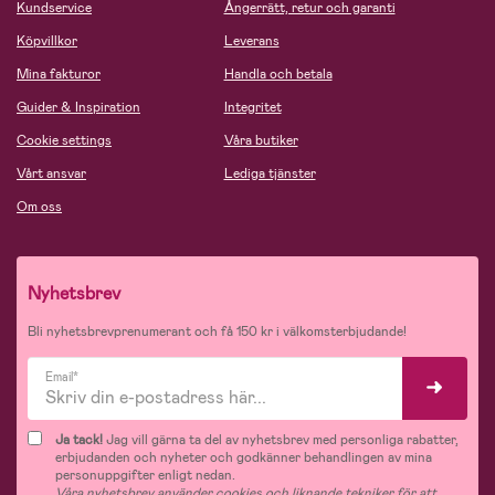
Kundservice
Ångerrätt, retur och garanti
Köpvillkor
Leverans
Mina fakturor
Handla och betala
Guider & Inspiration
Integritet
Cookie settings
Våra butiker
Vårt ansvar
Lediga tjänster
Om oss
Nyhetsbrev
Bli nyhetsbrevprenumerant och få 150 kr i välkomsterbjudande!
Email*
Ja tack!
Jag vill gärna ta del av nyhetsbrev med personliga rabatter,
erbjudanden och nyheter och godkänner behandlingen av mina
personuppgifter enligt nedan.
Våra nyhetsbrev använder cookies och liknande tekniker för att