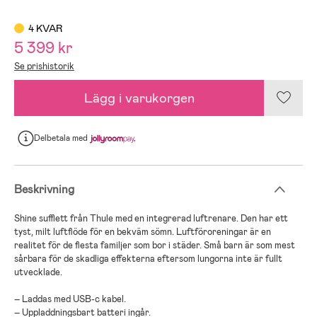
4 KVAR
5 399 kr
Se prishistorik
Lägg i varukorgen
Delbetala
med
Beskrivning
Shine sufflett från Thule med en integrerad luftrenare. Den har ett
tyst, milt luftflöde för en bekväm sömn. Luftföroreningar är en
realitet för de flesta familjer som bor i städer. Små barn är som mest
sårbara för de skadliga effekterna eftersom lungorna inte är fullt
utvecklade.
– Laddas med USB-c kabel.
– Uppladdningsbart batteri ingår.