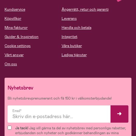
Kundservice
Ångerrätt, retur och garanti
Köpvillkor
Leverans
Mina fakturor
Handla och betala
Guider & Inspiration
Integritet
Cookie settings
Våra butiker
Vårt ansvar
Lediga tjänster
Om oss
Nyhetsbrev
Bli nyhetsbrevprenumerant och få 150 kr i välkomsterbjudande!
Email*
Ja tack!
Jag vill gärna ta del av nyhetsbrev med personliga rabatter,
erbjudanden och nyheter och godkänner behandlingen av mina