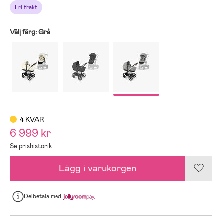
Fri frakt
Välj färg:
Grå
4 KVAR
6 999 kr
Se prishistorik
Lägg i varukorgen
Delbetala
med