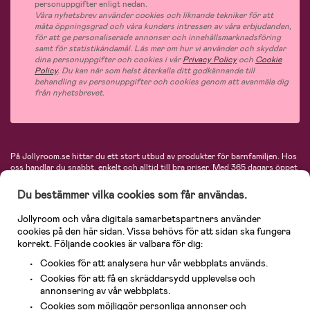
personuppgifter enligt nedan.
Våra nyhetsbrev använder cookies och liknande tekniker för att
mäta öppningsgrad och våra kunders intressen av våra erbjudanden,
för att ge personaliserade annonser och innehållsmarknadsföring
samt för statistikändamål. Läs mer om hur vi använder och skyddar
dina personuppgifter och cookies i vår
Privacy Policy
och
Cookie
Policy
. Du kan när som helst återkalla ditt godkännande till
behandling av personuppgifter och cookies genom att avanmäla dig
från nyhetsbrevet.
På Jollyroom.se hittar du ett stort utbud av produkter för barnfamiljen.
Hos
oss handlar du snabbt, enkelt och alltid till bra priser.
Med 365 dagars öppet
köp och en mycket kompetent kundtjänst kan du känna dig trygg att handla
hos oss. I vårt sortiment hittar du barnvagnar, bilstolar, kläder för barn och
Du bestämmer vilka cookies som får användas.
baby, produkter för mamman, massor av inspirerande inredning, leksaker,
babyprodukter och mycket mer. Vi erbjuder produkter från välkända
Jollyroom och våra digitala samarbetspartners använder
varumärken så som Britax, Maxi-Cosi, Baby Jogger, BabyBjörn, Didriksons,
cookies på den här sidan. Vissa behövs för att sidan ska fungera
KidKraft, Ergobaby, Philips Avent, Neonate, Cybex, LEGO och många fler.
korrekt. Följande cookies är valbara för dig:
Välkommen in och kika runt i Nordens största barn- och babybutik på nätet!
Cookies för att analysera hur vår webbplats används.
Cookies för att få en skräddarsydd upplevelse och
annonsering av vår webbplats.
Cookies som möjliggör personliga annonser och