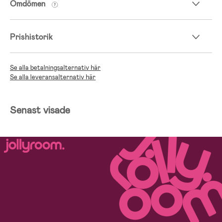
Omdömen
- Mer av en stadsvagn. Inte så lätt att göra i snö, mycket 
grus. (Annars är den enkel att köra vid lite terräng
- Sittdelen inte går att ändra ”benläge” på
Prishistorik
Se alla betalningsalternativ här
Se alla leveransalternativ här
Senast visade