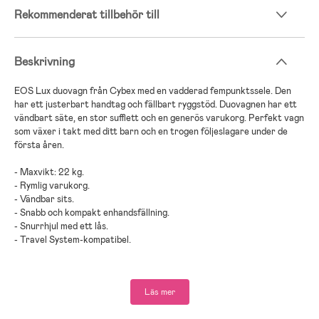
Rekommenderat tillbehör till
Beskrivning
EOS Lux duovagn från Cybex med en vadderad fempunktssele. Den
har ett justerbart handtag och fällbart ryggstöd. Duovagnen har ett
vändbart säte, en stor sufflett och en generös varukorg. Perfekt vagn
som växer i takt med ditt barn och en trogen följeslagare under de
första åren.
- Maxvikt: 22 kg.
- Rymlig varukorg.
- Vändbar sits.
- Snabb och kompakt enhandsfällning.
- Snurrhjul med ett lås.
- Travel System-kompatibel.
- Rekommenderad ålder: Från nyfödd till 4 år.
Läs mer
Barnvagnsguide – hitta rätt vagn för dig och ditt barn
Att välja barnvagn kan kännas överväldigande med många modeller,