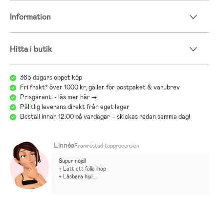
märken och funktioner. Vår barnvagnsguide hjälper dig att jämföra
Information
olika typer av vagnar, säkerhet och praktiska funktioner. Med guiden
blir det enklare att hitta en vagn som är trygg, bekväm och smidig för
både dig och ditt barn.
Hitta i butik
Jollyrooms Barnvagnsguide
365 dagars öppet köp
Fri frakt* över 1000 kr, gäller för postpaket & varubrev
Prisgaranti - läs mer här ->
Pålitlig leverans direkt från eget lager
Beställ innan 12:00 på vardagar – skickas redan samma dag!
Linnéa
Framröstad topprecension
Super nöjd!
+ Lätt att fälla ihop
+ Låsbara hjul
+ Väldigt lättstyrd och lättkörd 
+ Samma ram till sitt och liggdel så tar inte massa plats när 
den ena inte används
+Sufletten går att göra längre och har öppning
+ Väger lite