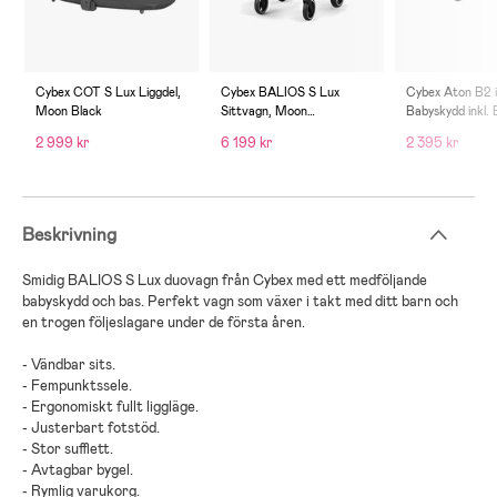
Cybex COT S Lux Liggdel,
Cybex BALIOS S Lux
Cybex Aton B2 i
Moon Black
Sittvagn, Moon
Babyskydd inkl.
Black/Black
Volcano Black
2 999 kr
6 199 kr
2 395 kr
Beskrivning
Smidig
BALIOS S Lux
duovagn
från
Cybex
med ett
medföljande
babyskydd och bas
. Perfekt
vagn som växer i takt med ditt barn och
en trogen följeslagare under de första åren
.
-
Vändbar sits
.
-
Fempunktssele
.
-
Ergonomiskt fullt liggläge
.
-
Justerbart fotstöd
.
-
Stor sufflett
.
-
Avtagbar bygel
.
-
Rymlig varukorg
.