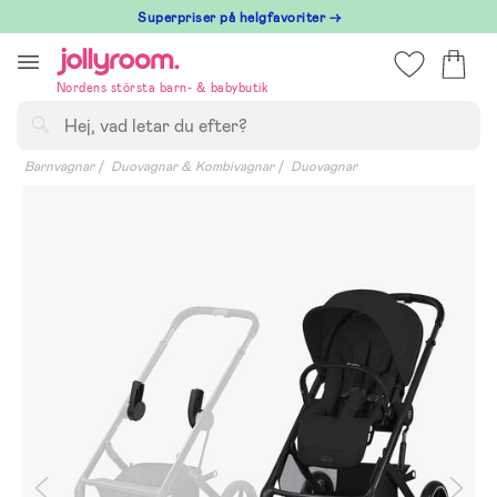
Hoppa
Superpriser på helgfavoriter →
till
innehållet
Nordens största barn- & babybutik
Sök
Barnvagnar
Duovagnar & Kombivagnar
Duovagnar