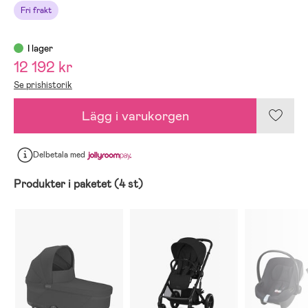
Fri frakt
I lager
12 192 kr
Se prishistorik
Lägg i varukorgen
Delbetala
med
Produkter i paketet (4 st)