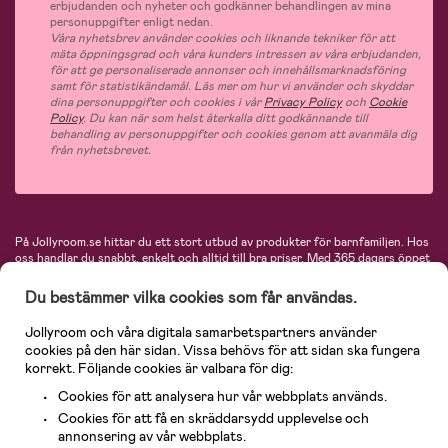
erbjudanden och nyheter och godkänner behandlingen av mina
personuppgifter enligt nedan.
Våra nyhetsbrev använder cookies och liknande tekniker för att
mäta öppningsgrad och våra kunders intressen av våra erbjudanden,
för att ge personaliserade annonser och innehållsmarknadsföring
samt för statistikändamål. Läs mer om hur vi använder och skyddar
dina personuppgifter och cookies i vår
Privacy Policy
och
Cookie
Policy
. Du kan när som helst återkalla ditt godkännande till
behandling av personuppgifter och cookies genom att avanmäla dig
från nyhetsbrevet.
På Jollyroom.se hittar du ett stort utbud av produkter för barnfamiljen.
Hos
oss handlar du snabbt, enkelt och alltid till bra priser.
Med 365 dagars öppet
köp och en mycket kompetent kundtjänst kan du känna dig trygg att handla
hos oss. I vårt sortiment hittar du barnvagnar, bilstolar, kläder för barn och
Du bestämmer vilka cookies som får användas.
baby, produkter för mamman, massor av inspirerande inredning, leksaker,
babyprodukter och mycket mer. Vi erbjuder produkter från välkända
Jollyroom och våra digitala samarbetspartners använder
varumärken så som Britax, Maxi-Cosi, Baby Jogger, BabyBjörn, Didriksons,
cookies på den här sidan. Vissa behövs för att sidan ska fungera
KidKraft, Ergobaby, Philips Avent, Neonate, Cybex, LEGO och många fler.
korrekt. Följande cookies är valbara för dig:
Välkommen in och kika runt i Nordens största barn- och babybutik på nätet!
Cookies för att analysera hur vår webbplats används.
Cookies för att få en skräddarsydd upplevelse och
annonsering av vår webbplats.