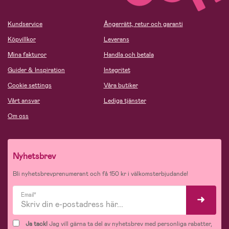
Kundservice
Ångerrätt, retur och garanti
Köpvillkor
Leverans
Mina fakturor
Handla och betala
Guider & Inspiration
Integritet
Cookie settings
Våra butiker
Vårt ansvar
Lediga tjänster
Om oss
Nyhetsbrev
Bli nyhetsbrevprenumerant och få 150 kr i välkomsterbjudande!
Email*
Ja tack!
Jag vill gärna ta del av nyhetsbrev med personliga rabatter,