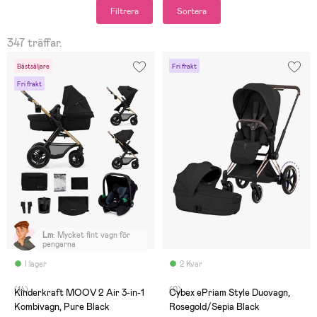
Filtrera
Sortera
347 träffar.
Bästsäljare
Fri frakt
Fri frakt
Lm
:
Mycket fint vagn för
pengarna
I lager
2 Kvar
(14)
(0)
Kinderkraft MOOV 2 Air 3-in-1
Cybex ePriam Style Duovagn,
Kombivagn, Pure Black
Rosegold/Sepia Black