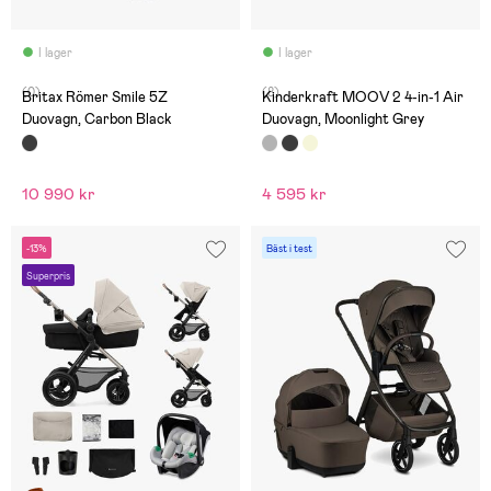
I lager
I lager
(0)
(8)
Britax Römer Smile 5Z
Kinderkraft MOOV 2 4-in-1 Air
Duovagn, Carbon Black
Duovagn, Moonlight Grey
10 990 kr
4 595 kr
-13%
Bäst i test
Superpris