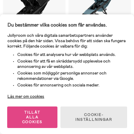
Du bestämmer vilka cookies som får användas.
Jollyroom och våra digitala samarbetspartners använder
cookies på den här sidan. Vissa behövs för att sidan ska fungera
korrekt. Följande cookies är valbara för dig:
Cookies för att analysera hur vår webbplats används.
Cookies för att få en skräddarsydd upplevelse och
annonsering av vår webbplats.
1 Kvar
1 Kvar
Cookies som möjliggör personliga annonser och
(0)
(0)
rekommendationer via Google.
Thule Urban Glide 3 Duovagn,
Thule Urban Glide 4 Duovagn,
Double Black
Mid Blue
Kundservice
Cookies för annonsering och sociala medier.
Läs mer om cookies
13 394 kr
11 994 kr
TILLÅT
COOKIE-
ALLA
INSTÄLLNINGAR
Fri frakt
COOKIES