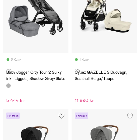
2 Kvar
1 Kvar
(0)
(0)
Baby Jogger City Tour 2 Sulky
Cybex GAZELLE S Duovagn,
inkl. Liggdel, Shadow Grey/Slate
Seashell Beige/Taupe
5 444 kr
11 990 kr
Fri frakt
Fri frakt