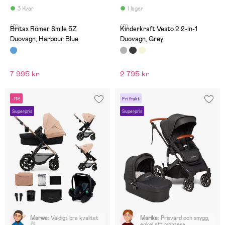
3 Kvar
I lager
(0)
(0)
Britax Römer Smile 5Z
Kinderkraft Vesto 2 2-in-1
Duovagn, Harbour Blue
Duovagn, Grey
7 995 kr
2 795 kr
-11%
Fri frakt
Superpris
Superpris
Marwa
:
Väldigt bra kvalitet
Marika
:
Prisvärd och snygg,
👌
enkel att montera.