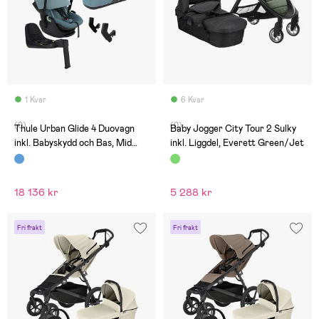
1 Kvar
6 Kvar
(0)
(0)
Thule Urban Glide 4 Duovagn
Baby Jogger City Tour 2 Sulky
inkl. Babyskydd och Bas, Mid
inkl. Liggdel, Everett Green/Jet
Blue
18 136 kr
5 288 kr
Fri frakt
Fri frakt