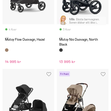
Milla
:
Bästa barnvagnen.
Sonen älskar att åka i
denna❤️
4 Kvar
3 Kvar
(0)
(1)
Mutsy Flow Duovagn, Hazel
Mutsy Nio Duovagn, North
Black
14 995 kr
13 995 kr
Fri frakt