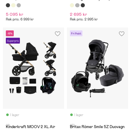
stadsvagn. Inte så lätt att
Beige
göra i snö, mycket grus.
(Annars är den enkel att
5 095 kr
2 695 kr
köra vid lite terräng -
Sittdelen inte går att ändra
Rek pris: 6 999 kr
Rek pris: 2 995 kr
”benläge” på
-16%
Fri frakt
Superpris
I lager
I lager
(1)
(0)
Kinderkraft MOOV 2 XL Air
Britax Römer Smile 5Z Duovagn