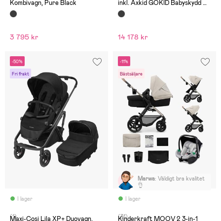
Kombivagn, Pure Black
inkl. Axkid GOKID Babyskydd &
Bas, Carbon Black
3 795 kr
14 178 kr
-50%
-11%
Fri frakt
Bästsäljare
Marwa
:
Väldigt bra kvalitet
👌
I lager
I lager
(1)
(31)
Maxi-Cosi Lila XP+ Duovagn,
Kinderkraft MOOV 2 3-in-1