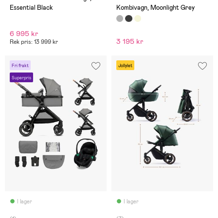
Essential Black
Kombivagn, Moonlight Grey
6 995 kr
3 195 kr
Rek pris: 13 999 kr
Fri frakt
Jollylet
Superpris
I lager
I lager