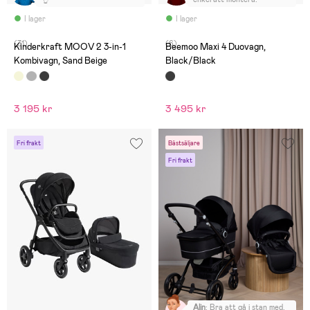
I lager
I lager
(31)
(6)
Kinderkraft MOOV 2 3-in-1
Beemoo Maxi 4 Duovagn,
Kombivagn, Sand Beige
Black/Black
3 195 kr
3 495 kr
Fri frakt
Bästsäljare
Fri frakt
Alin
:
Bra att gå i stan med,