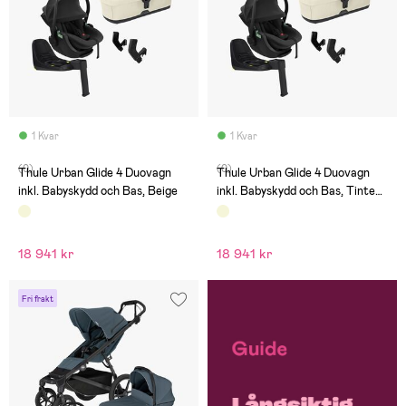
1 Kvar
1 Kvar
(0)
(0)
Thule Urban Glide 4 Duovagn
Thule Urban Glide 4 Duovagn
inkl. Babyskydd och Bas, Beige
inkl. Babyskydd och Bas, Tinted
Taupe
18 941 kr
18 941 kr
Fri frakt