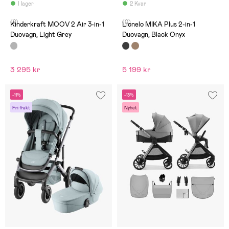
I lager
2 Kvar
(2)
(0)
Kinderkraft MOOV 2 Air 3-in-1
Lionelo MIKA Plus 2-in-1
Duovagn, Light Grey
Duovagn, Black Onyx
3 295 kr
5 199 kr
-11%
-13%
Fri frakt
Nyhet