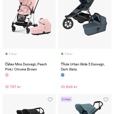
3 Kvar
3 Kvar
(0)
(0)
Cybex Mios Duovagn, Peach
Thule Urban Glide 3 Duovagn,
Pink/ Chrome Brown
Dark Slate
12 797 kr
10 848 kr
Fri frakt