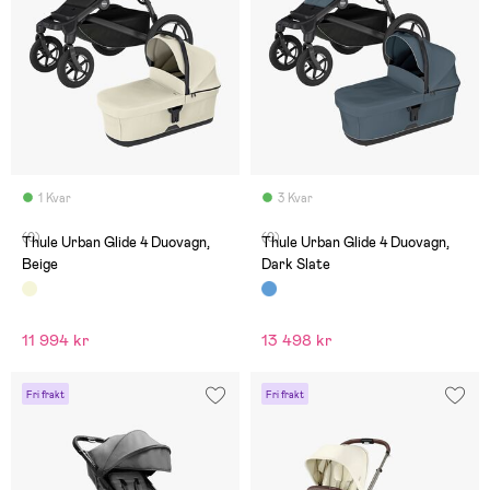
1 Kvar
3 Kvar
(0)
(0)
Thule Urban Glide 4 Duovagn,
Thule Urban Glide 4 Duovagn,
Beige
Dark Slate
11 994 kr
13 498 kr
Fri frakt
Fri frakt