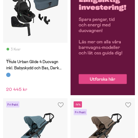
3 Kvar
(0)
Thule Urban Glide 4 Duovagn
inkl. Babyskydd och Bas, Dark
Slate
20 445 kr
Fri frakt
-14%
Fri frakt