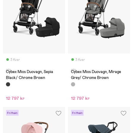
3 Kvar
3 Kvar
(0)
(0)
Cybex Mios Duovagn, Sepia
Cybex Mios Duovagn, Mirage
Black/ Chrome Brown
Grey/ Chrome Brown
12 797 kr
12 797 kr
Fri frakt
Fri frakt