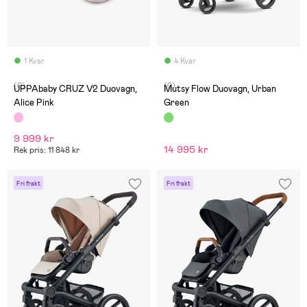
1 Kvar
4 Kvar
(0)
(0)
UPPAbaby CRUZ V2 Duovagn,
Mutsy Flow Duovagn, Urban
Alice Pink
Green
9 999 kr
14 995 kr
Rek pris: 11 848 kr
Fri frakt
Fri frakt