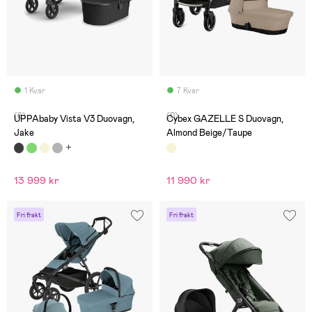
1 Kvar
7 Kvar
(6)
(0)
UPPAbaby Vista V3 Duovagn,
Cybex GAZELLE S Duovagn,
Jake
Almond Beige/Taupe
13 999 kr
11 990 kr
Fri frakt
Fri frakt