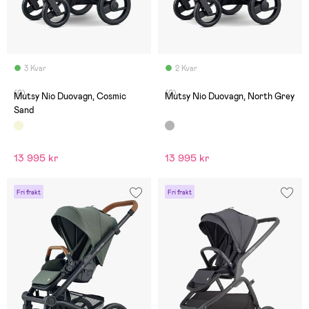
3 Kvar
2 Kvar
(0)
(0)
Mutsy Nio Duovagn, Cosmic
Mutsy Nio Duovagn, North Grey
Sand
13 995 kr
13 995 kr
Fri frakt
Fri frakt