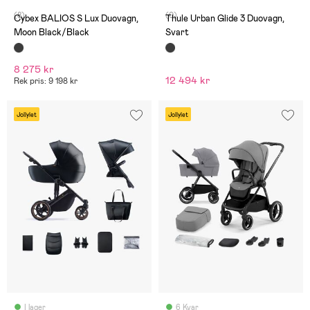
(8)
(0)
Cybex BALIOS S Lux Duovagn,
Thule Urban Glide 3 Duovagn,
Moon Black/Black
Svart
8 275 kr
12 494 kr
Rek pris: 9 198 kr
Jollylet
Jollylet
I lager
6 Kvar