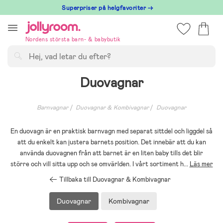
Hoppa
Superpriser på helgfavoriter →
till
innehållet
Nordens största barn- & babybutik
Sök
Duovagnar
Barnvagnar
Duovagnar & Kombivagnar
Duovagnar
En duovagn är en praktisk barnvagn med separat sittdel och liggdel så
att du enkelt kan justera barnets position. Det innebär att du kan
använda duovagnen från att barnet är en liten baby tills det blir
större och vill sitta upp och se omvärlden. I vårt sortiment h
...
Läs mer
Tillbaka till Duovagnar & Kombivagnar
Duovagnar
Kombivagnar