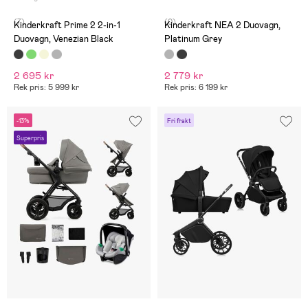
(7)
(0)
Kinderkraft Prime 2 2-in-1
Kinderkraft NEA 2 Duovagn,
Duovagn, Venezian Black
Platinum Grey
2 695 kr
2 779 kr
Rek pris: 5 999 kr
Rek pris: 6 199 kr
-13%
Fri frakt
Superpris