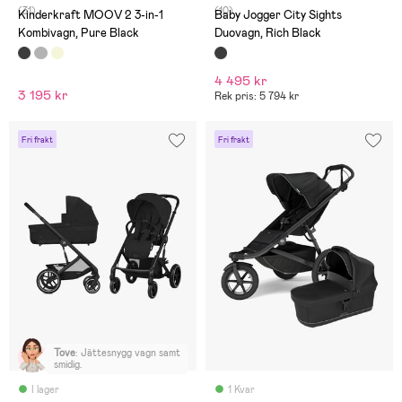
(31)
(10)
Kinderkraft MOOV 2 3-in-1
Baby Jogger City Sights
Kombivagn, Pure Black
Duovagn, Rich Black
4 495 kr
3 195 kr
Rek pris: 5 794 kr
Fri frakt
Fri frakt
Tove
:
Jättesnygg vagn samt
smidig.
I lager
1 Kvar