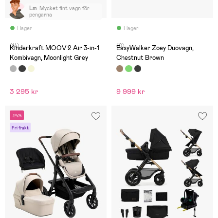
Lm
:
Mycket fint vagn för
pengarna
I lager
I lager
(14)
(0)
Kinderkraft MOOV 2 Air 3-in-1
EasyWalker Zoey Duovagn,
Kombivagn, Moonlight Grey
Chestnut Brown
3 295 kr
9 999 kr
-24%
Fri frakt