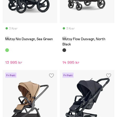
3 Kvar
3 Kvar
(0)
(0)
Mutsy Nio Duovagn, Sea Green
Mutsy Flow Duovagn, North
Black
13 995 kr
14 995 kr
Fri frakt
Fri frakt