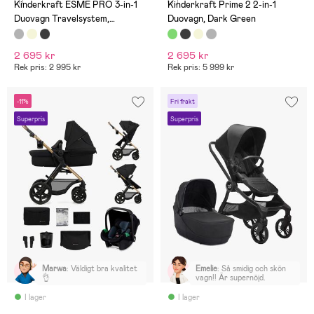
(1)
(7)
Kinderkraft ESME PRO 3-in-1
Kinderkraft Prime 2 2-in-1
Duovagn Travelsystem,
Duovagn, Dark Green
Moonlight Grey
2 695 kr
2 695 kr
Rek pris: 2 995 kr
Rek pris: 5 999 kr
-11%
Fri frakt
Superpris
Superpris
Marwa
:
Väldigt bra kvalitet
Emelie
:
Så smidig och skön
👌
vagn!! Är supernöjd.
I lager
I lager