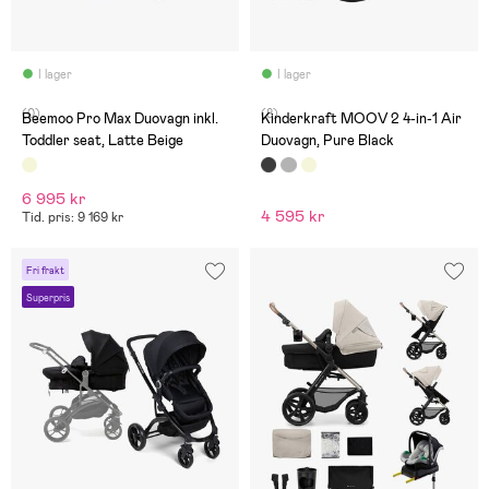
I lager
I lager
(0)
(8)
Beemoo Pro Max Duovagn inkl.
Kinderkraft MOOV 2 4-in-1 Air
Toddler seat, Latte Beige
Duovagn, Pure Black
6 995 kr
4 595 kr
Tid. pris: 9 169 kr
Fri frakt
Superpris