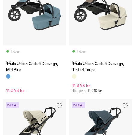
1 Kvar
1 Kvar
(0)
(0)
Thule Urban Glide 3 Duovagn,
Thule Urban Glide 3 Duovagn,
Mid Blue
Tinted Taupe
11 348 kr
11 348 kr
Tid. pris: 13 210 kr
Fri frakt
Fri frakt