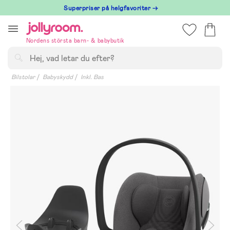
Hoppa
Superpriser på helgfavoriter →
till
innehållet
Nordens största barn- & babybutik
Sök
Bilstolar
Babyskydd
Inkl. Bas