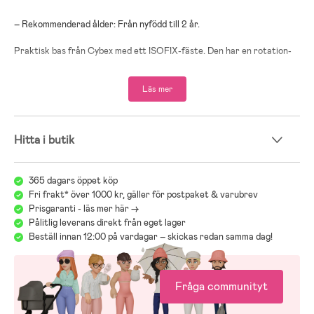
– Rekommenderad ålder: Från nyfödd till 2 år.
Praktisk bas från Cybex med ett ISOFIX-fäste. Den har en rotation-
och spinnfunktion som enkelt tillåter dig att få ditt barn i eller ur
bilbarnstolen. Bilstolarna Cloud och Sirona T i-Size kan ekelt klickas
Läs mer
på och av basen.
– Installation: ISOFIX.
Hitta i butik
– Rekommenderad ålder: Från nyfödd till 4 år.
Klicka dig in på respektive produkt för mer information!
365 dagars öppet köp
Fri frakt* över 1000 kr, gäller för postpaket & varubrev
Vi på Jollyroom vet hur viktigt det är att välja en bilbarnstol som
Prisgaranti - läs mer här ->
passar just ditt barns behov och att det ibland kan bli mycket att
Pålitlig leverans direkt från eget lager
tänka på med olika modeller, märken och funktioner. För att
Beställ innan 12:00 på vardagar – skickas redan samma dag!
underlätta detta viktiga val hänvisar vi gärna till vår guide för
bilbarnstolar:
Jollyrooms Bilstolsguide
Fråga communityt