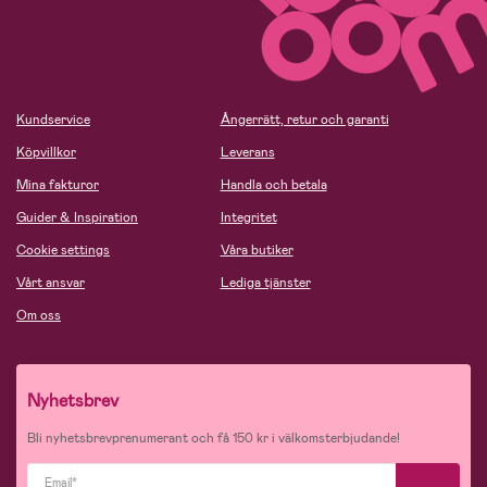
Kundservice
Ångerrätt, retur och garanti
Köpvillkor
Leverans
Mina fakturor
Handla och betala
Guider & Inspiration
Integritet
Cookie settings
Våra butiker
Vårt ansvar
Lediga tjänster
Om oss
Nyhetsbrev
Bli nyhetsbrevprenumerant och få 150 kr i välkomsterbjudande!
Email*