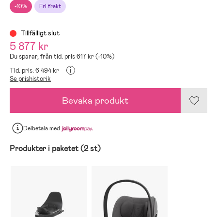
-10%
Fri frakt
Tillfälligt slut
5 877 kr
Du sparar, från tid. pris 617 kr (-10%)
i
Tid. pris: 6 494 kr
Se prishistorik
Bevaka produkt
Delbetala
med
Produkter i paketet (2 st)