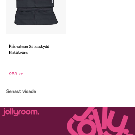
(8)
Kaxholmen Sätesskydd
Bakåtvänd
259 kr
Senast visade