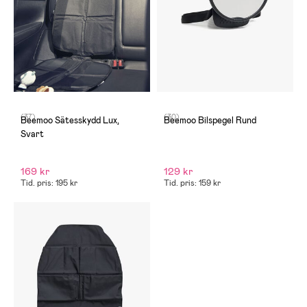
(37)
(30)
Beemoo Sätesskydd Lux,
Beemoo Bilspegel Rund
Svart
169 kr
129 kr
Tid. pris: 195 kr
Tid. pris: 159 kr