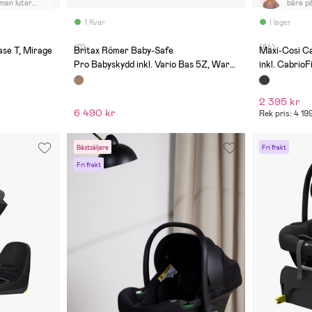
 man lutar
bära på
do att åka!
denna
1 Kvar
I lager
(0)
(64)
ase T, Mirage
Britax Römer Baby-Safe
Maxi-Cosi Ca
Pro Babyskydd inkl. Vario Bas 5Z, Warm
inkl. CabrioF
Caramel
Black
2 395 kr
6 490 kr
Rek pris: 4 19
Bästsäljare
Fri frakt
Fri frakt