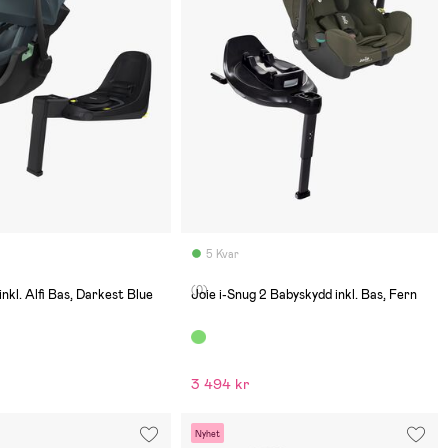
5 Kvar
(0)
nkl. Alfi Bas, Darkest Blue
Joie i-Snug 2 Babyskydd inkl. Bas, Fern
3 494 kr
Nyhet