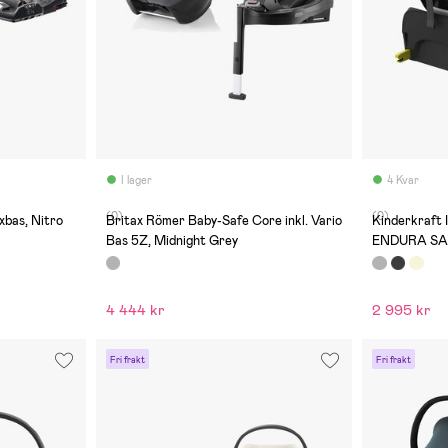
I lager
4 Kvar
(0)
(0)
ixbas, Nitro
Britax Römer Baby-Safe Core inkl. Vario
Kinderkraft 
Bas 5Z, Midnight Grey
ENDURA SAF
4 444 kr
2 995 kr
Fri frakt
Fri frakt