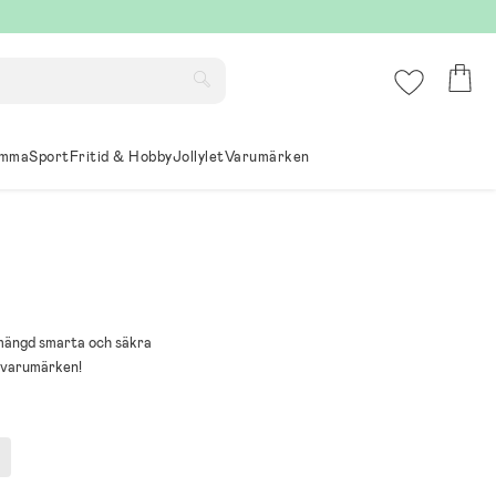
mma
Sport
Fritid & Hobby
Jollylet
Varumärken
n mängd smarta och säkra
a varumärken!