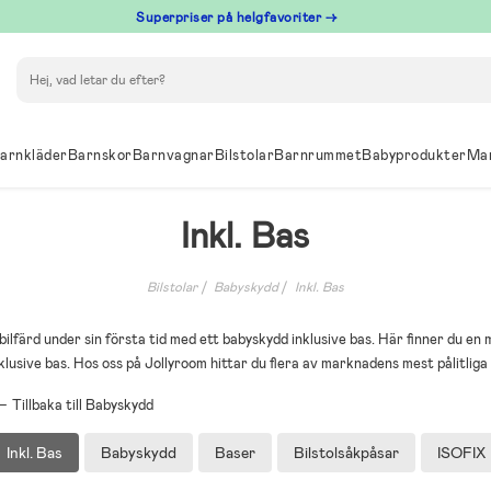
Superpriser på helgfavoriter →
Sök
arnkläder
Barnskor
Barnvagnar
Bilstolar
Barnrummet
Babyprodukter
Ma
Inkl. Bas
Bilstolar
Babyskydd
Inkl. Bas
bilfärd under sin första tid med ett babyskydd inklusive bas. Här finner du e
klusive bas. Hos oss på Jollyroom hittar du flera av marknadens mest pålitlig
Tillbaka till Babyskydd
Inkl. Bas
Babyskydd
Baser
Bilstolsåkpåsar
ISOFIX