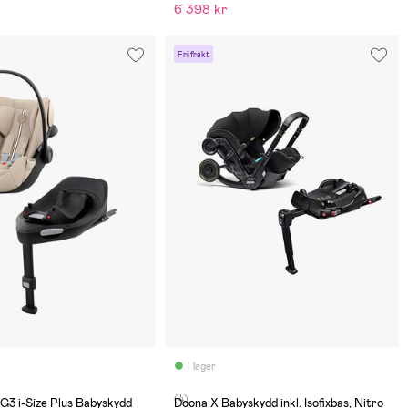
6 398 kr
Fri frakt
I lager
(4)
G3 i-Size Plus Babyskydd
Doona X Babyskydd inkl. Isofixbas, Nitro