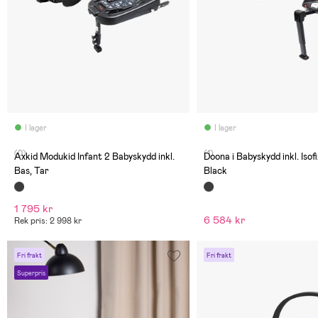
I lager
I lager
(0)
(1)
Axkid Modukid Infant 2 Babyskydd inkl.
Doona i Babyskydd inkl. Isof
Bas, Tar
Black
1 795 kr
6 584 kr
Rek pris: 2 998 kr
Fri frakt
Fri frakt
Superpris