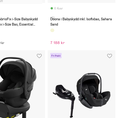
!!!
6 Kvar
(0)
brioFix i-Size Babyskydd
Doona i Babyskydd inkl. Isofixbas, Sahara
ix i-Size Bas, Essential
Sand
7 188 kr
9 kr
Fri frakt