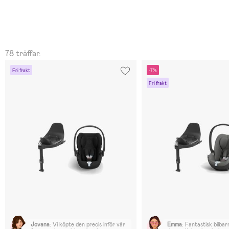
78 träffar.
Fri frakt
-7%
Fri frakt
Jovana
:
Vi köpte den precis inför vår
Emma
:
Fantastisk bilbarn