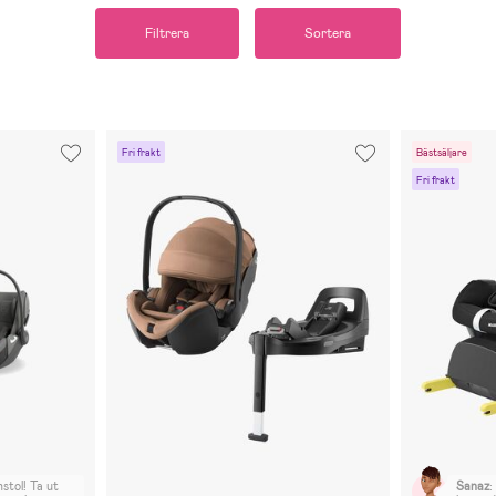
Filtrera
Sortera
Fri frakt
Bästsäljare
Fri frakt
stol! Ta ut
Sanaz
: