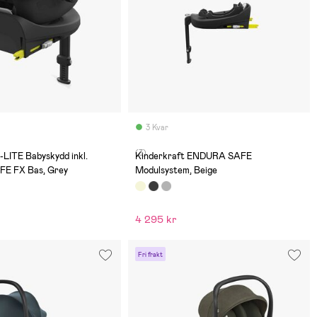
3 Kvar
(3)
I-LITE Babyskydd inkl.
Kinderkraft ENDURA SAFE
E FX Bas, Grey
Modulsystem, Beige
4 295 kr
Fri frakt