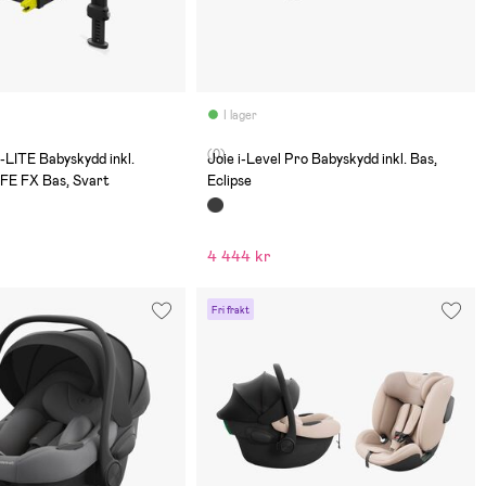
I lager
(0)
I-LITE Babyskydd inkl.
Joie i-Level Pro Babyskydd inkl. Bas,
E FX Bas, Svart
Eclipse
4 444 kr
Fri frakt