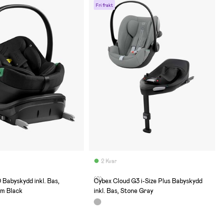
Fri frakt
2 Kvar
(0)
Babyskydd inkl. Bas,
Cybex Cloud G3 i-Size Plus Babyskydd
rm Black
inkl. Bas, Stone Gray