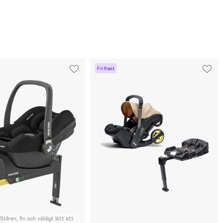
Fri frakt
Stilren, fin och väldigt lätt att