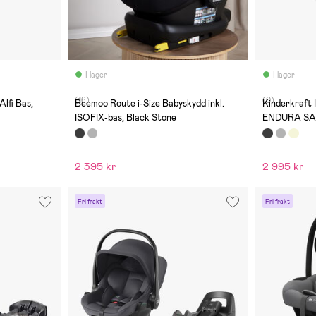
I lager
I lager
(16)
(0)
Alfi Bas,
Beemoo Route i-Size Babyskydd inkl.
Kinderkraft 
ISOFIX-bas, Black Stone
ENDURA SAF
2 395 kr
2 995 kr
Fri frakt
Fri frakt