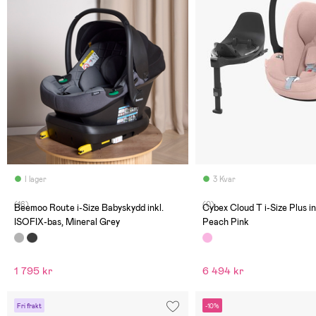
I lager
3 Kvar
(16)
(0)
Beemoo Route i-Size Babyskydd inkl.
Cybex Cloud T i-Size Plus in
ISOFIX-bas, Mineral Grey
Peach Pink
1 795 kr
6 494 kr
Fri frakt
-10%