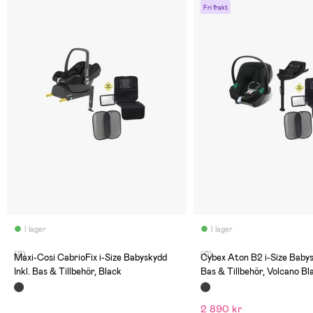
Fri frakt
I lager
I lager
(0)
(0)
Maxi-Cosi CabrioFix i-Size Babyskydd
Cybex Aton B2 i-Size Babys
Inkl. Bas & Tillbehör, Black
Bas & Tillbehör, Volcano Bl
2 890 kr