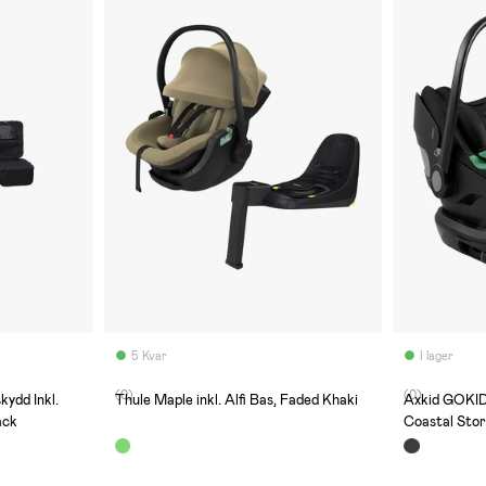
5 Kvar
I lager
(0)
(0)
kydd Inkl.
Thule Maple inkl. Alfi Bas, Faded Khaki
Axkid GOKID 
ack
Coastal Sto