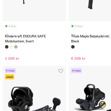
8 Kvar
9 Kvar
(3)
(0)
Kinderkraft ENDURA SAFE
Thule Maple Babykydd inkl. 
Modulsystem, Svart
Black
4 295 kr
6 298 kr
Fri frakt
Fri frakt
Jollylet