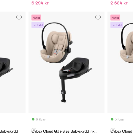
6 294 kr
2 684 kr
Nyhet
Nyhet
Fri frakt
Fri frakt
6 Kvar
3 Kvar
(0)
(0)
 Babyskydd
Cybex Cloud G3 i-Size Babyskydd inkl.
Cybex Cloud 