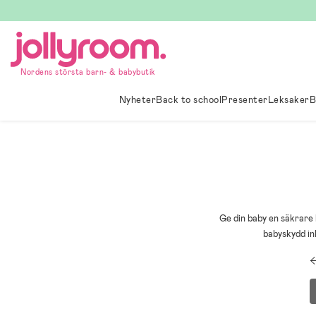
Hoppa
till
innehållet
Nordens största barn- & babybutik
Nyheter
Back to school
Presenter
Leksaker
B
Ge din baby en säkrare 
babyskydd in