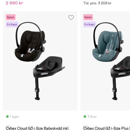
2 890 kr
Tid. pris: 3 208 kr
Nyhet
Nyhet
Fri frakt
Fri frakt
I lager
3 Kvar
(0)
(0)
Cybex Cloud G3 i-Size Babyskydd inkl.
Cybex Cloud G3 i-Size Plus