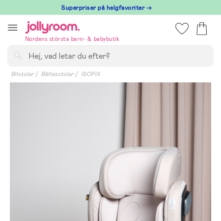
Hoppa
Superpriser på helgfavoriter →
till
innehållet
Nordens största barn- & babybutik
Sök
Bilstolar
Bältesstolar
ISOFIX