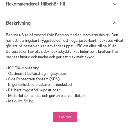
Rekommenderat tillbehör till
Beskrivning
Recline i-Size bältesstol från Beemoo med en innovativ design. Den
har ett lutningsbart ryggstöd och ett högt, justerbart nackstöd vilket
gör att bältesstolen kan användas upp till 150 cm eller till ca 12 år.
Bältesstolen har ett sidokrocksskydd vilket leder bort kraften från
barnets huvud och nacke och ger ett maximalt skydd.
- ISOFIX-montering.
- Optimerat bältesdragningssystem.
- Side Protection System (SPS).
- Ergonomiskt och justerbart nackstöd.
- Fällbart ryggstöd i 4 positioner.
- Material som andas och ger en bra ventilation.
- Maxvikt: 36 kg.
- Rekommenderad ålder: Från 4 år.
Läs mer
Vi på Jollyroom vet hur viktigt det är att välja en bilbarnstol som
passar just ditt barns behov och att det ibland kan bli mycket att