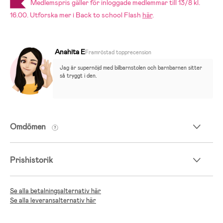
Medlemspris gäller för inloggade medlemmar till 13/8 kl.
16.00. Utforska mer i Back to school Flash
här
.
Anahita E
Framröstad topprecension
Jag är supernöjd med bilbarnstolen och barnbarnen sitter 
så tryggt i den.
Omdömen
Prishistorik
Se alla betalningsalternativ här
Se alla leveransalternativ här