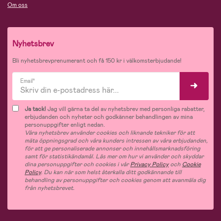
Om oss
Nyhetsbrev
Bli nyhetsbrevprenumerant och få 150 kr i välkomsterbjudande!
Email*
Ja tack!
Jag vill gärna ta del av nyhetsbrev med personliga rabatter,
erbjudanden och nyheter och godkänner behandlingen av mina
personuppgifter enligt nedan.
Våra nyhetsbrev använder cookies och liknande tekniker för att
mäta öppningsgrad och våra kunders intressen av våra erbjudanden,
för att ge personaliserade annonser och innehållsmarknadsföring
samt för statistikändamål. Läs mer om hur vi använder och skyddar
dina personuppgifter och cookies i vår
Privacy Policy
och
Cookie
Policy
. Du kan när som helst återkalla ditt godkännande till
behandling av personuppgifter och cookies genom att avanmäla dig
från nyhetsbrevet.