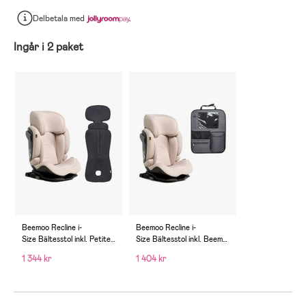
Delbetala
med
Ingår i 2 paket
Beemoo Recline i-
Beemoo Recline i-
Size Bältesstol inkl. Petite
Size Bältesstol inkl. Beemo
Chérie Ventilerande Sittdy
o
1 344 kr
1 404 kr
na, Oat/Antracit
Deluxe Sparkskydd med Fö
rvaring, Oat