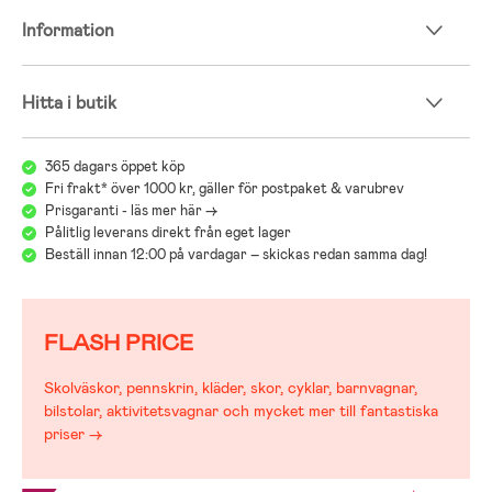
tänka på med olika modeller, märken och funktioner. För att
Information
underlätta detta viktiga val hänvisar vi gärna till vår guide för
bilbarnstolar:
Jollyrooms Bilstolsguide
Hitta i butik
365 dagars öppet köp
Fri frakt* över 1000 kr, gäller för postpaket & varubrev
Prisgaranti - läs mer här ->
Pålitlig leverans direkt från eget lager
Beställ innan 12:00 på vardagar – skickas redan samma dag!
FLASH PRICE
Skolväskor, pennskrin, kläder, skor, cyklar, barnvagnar,
bilstolar, aktivitetsvagnar och mycket mer till fantastiska
priser →