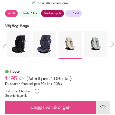
(23)
Visa alla recensioner
-20%
Flash Price
Medlemspris
Fri frakt
Välj färg:
Beige
I lager
1 195 kr
(
Medl.pris
1 095 kr
)
Du sparar, från tid. pris 304 kr (-20%)
i
Tid. pris: 1 499 kr
Se prishistorik
Lägg i varukorgen