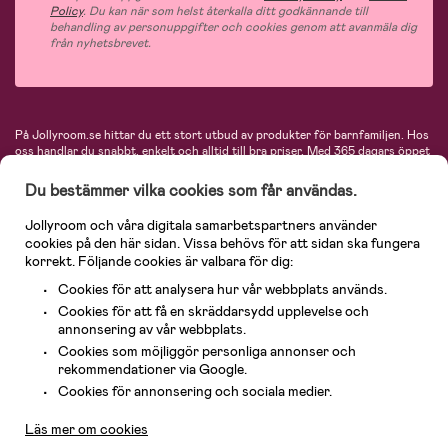
Policy
. Du kan när som helst återkalla ditt godkännande till
behandling av personuppgifter och cookies genom att avanmäla dig
från nyhetsbrevet.
På Jollyroom.se hittar du ett stort utbud av produkter för barnfamiljen.
Hos
oss handlar du snabbt, enkelt och alltid till bra priser.
Med 365 dagars öppet
köp och en mycket kompetent kundtjänst kan du känna dig trygg att handla
hos oss. I vårt sortiment hittar du barnvagnar, bilstolar, kläder för barn och
Du bestämmer vilka cookies som får användas.
baby, produkter för mamman, massor av inspirerande inredning, leksaker,
babyprodukter och mycket mer. Vi erbjuder produkter från välkända
Jollyroom och våra digitala samarbetspartners använder
varumärken så som Britax, Maxi-Cosi, Baby Jogger, BabyBjörn, Didriksons,
cookies på den här sidan. Vissa behövs för att sidan ska fungera
KidKraft, Ergobaby, Philips Avent, Neonate, Cybex, LEGO och många fler.
korrekt. Följande cookies är valbara för dig:
Välkommen in och kika runt i Nordens största barn- och babybutik på nätet!
Cookies för att analysera hur vår webbplats används.
Cookies för att få en skräddarsydd upplevelse och
annonsering av vår webbplats.
Cookies som möjliggör personliga annonser och
rekommendationer via Google.
Kundservice
Cookies för annonsering och sociala medier.
Läs mer om cookies