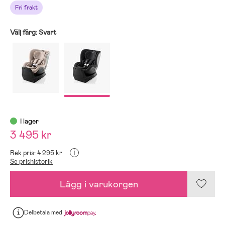
Fri frakt
Välj färg:
Svart
I lager
3 495 kr
i
Rek pris: 4 295 kr
Se prishistorik
Lägg i varukorgen
Delbetala
med