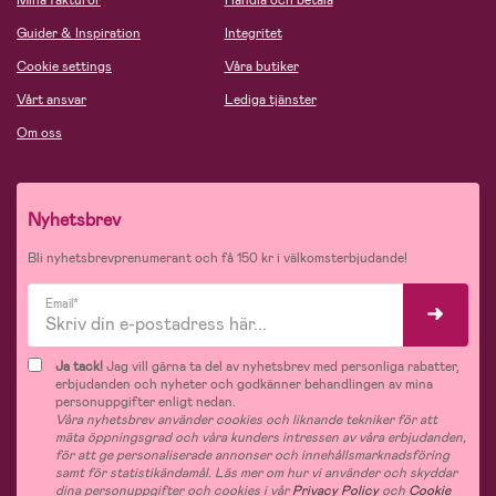
Mina fakturor
Handla och betala
Guider & Inspiration
Integritet
Cookie settings
Våra butiker
Vårt ansvar
Lediga tjänster
Om oss
Nyhetsbrev
Bli nyhetsbrevprenumerant och få 150 kr i välkomsterbjudande!
Email*
Ja tack!
Jag vill gärna ta del av nyhetsbrev med personliga rabatter,
erbjudanden och nyheter och godkänner behandlingen av mina
personuppgifter enligt nedan.
Våra nyhetsbrev använder cookies och liknande tekniker för att
mäta öppningsgrad och våra kunders intressen av våra erbjudanden,
för att ge personaliserade annonser och innehållsmarknadsföring
samt för statistikändamål. Läs mer om hur vi använder och skyddar
dina personuppgifter och cookies i vår
Privacy Policy
och
Cookie