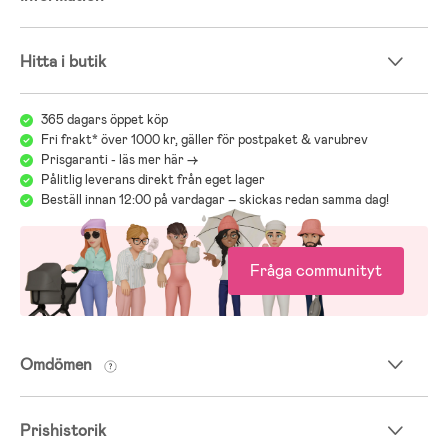
Välkommen till vår bilstolsguide, där vi hjälper dig att välja rätt
bilbarnstol för ditt barn. Här hittar du tips om bilbarnstolar, i-Size-
stolar, bakåtvända och framåtvända bilbarnstolar, samt råd om
Hitta i butik
korrekt installation med ISOFIX eller säkerhetsbälten. Vi förklarar
vikt- och längdrekommendationer, säkerhetsregler och hur man
använder resesystem på ett säkert sätt. Guiden ger dig all
365 dagars öppet köp
information du behöver för att göra bilresan säker, smidig och bekväm
Fri frakt* över 1000 kr, gäller för postpaket & varubrev
för både dig och ditt barn, oavsett ålder eller behov.
Prisgaranti - läs mer här ->
Gå till Jollyrooms guide om bilbarnstolar
Pålitlig leverans direkt från eget lager
Beställ innan 12:00 på vardagar – skickas redan samma dag!
Fråga communityt
Omdömen
Prishistorik