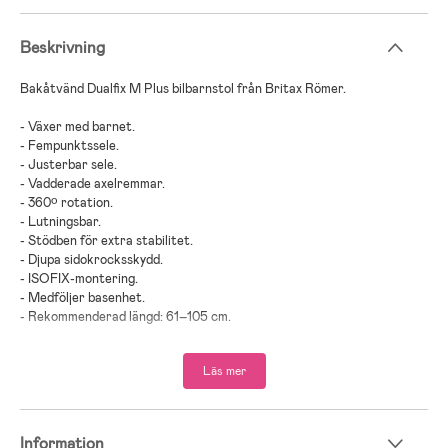
Beskrivning
Bakåtvänd Dualfix M Plus bilbarnstol från Britax Römer.
- Växer med barnet.
- Fempunktssele.
- Justerbar sele.
- Vadderade axelremmar.
- 360º rotation.
- Lutningsbar.
- Stödben för extra stabilitet.
- Djupa sidokrocksskydd.
- ISOFIX-montering.
- Medföljer basenhet.
- Rekommenderad längd: 61–105 cm.
- Maxvikt: 20 kg.
Läs mer
- Rekommenderad ålder: Från 3 månader.
Hitta rätt bilbarnstol för ditt barn!
Information