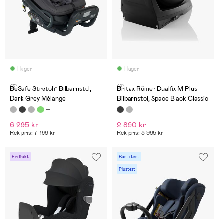
I lager
I lager
(3)
(8)
BeSafe Stretch² Bilbarnstol,
Britax Römer Dualfix M Plus
Dark Grey Mélange
Bilbarnstol, Space Black Classic
6 295 kr
2 890 kr
Rek pris: 7 799 kr
Rek pris: 3 995 kr
Fri frakt
Bäst i test
Plustest