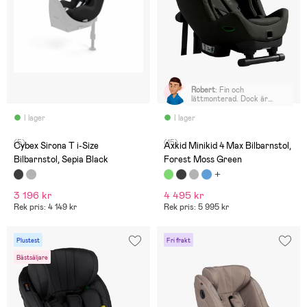
Robert
:
Fin och
lättmonterad. Dock är
bälteslåsningen något för
trög att öppna.
I lager
I lager
Ihopsättningen av bältena
kan vara svåra att låsa,
(5)
(15)
speciellt om man har ett
Cybex Sirona T i-Size
Axkid Minikid 4 Max Bilbarnstol,
rörligt barn. När barnet väl
Bilbarnstol, Sepia Black
Forest Moss Green
är på plats och bälten låsta,
så sitter barnet bekvämt
och bra! 👍
3 196 kr
4 495 kr
Rek pris: 4 149 kr
Rek pris: 5 995 kr
Plustest
Fri frakt
Bästsäljare