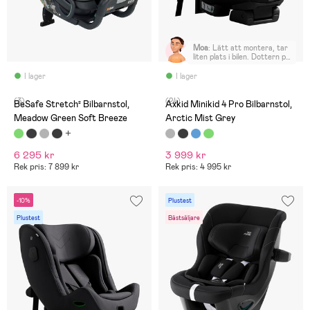
Moa
:
Lätt att montera, tar
liten plats i bilen. Dottern på
4 år, 18 kg och 105cm trivs
jättebra i den. Gott om
I lager
I lager
plats för ben.
(3)
(24)
BeSafe Stretch² Bilbarnstol,
Axkid Minikid 4 Pro Bilbarnstol,
Meadow Green Soft Breeze
Arctic Mist Grey
6 295 kr
3 999 kr
Rek pris: 7 899 kr
Rek pris: 4 995 kr
-10%
Plustest
Plustest
Bästsäljare