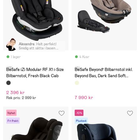
Alexandra
:
Helt perfekt!
Smidig att sätta i basen.
Lätt att justera både
lutning och bälte. Dottern
I lager
4 Kvar
sitter kanon.
(13)
(0)
BeSafe iZi Modular RF X1 i-Size
BeSafe Beyond² Bilbarnstol inkl.
Bilbarnstol, Fresh Black Cab
Beyond Bas, Dark Sand Soft
Breeze
2 396 kr
7 990 kr
Rek pris: 2 999 kr
Nyhet
-10%
Fri frakt
Plustest