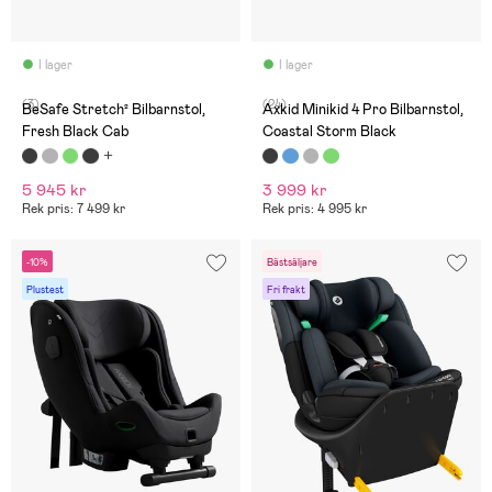
I lager
I lager
(3)
(24)
BeSafe Stretch² Bilbarnstol,
Axkid Minikid 4 Pro Bilbarnstol,
Fresh Black Cab
Coastal Storm Black
5 945 kr
3 999 kr
Rek pris: 7 499 kr
Rek pris: 4 995 kr
-10%
Bästsäljare
Plustest
Fri frakt