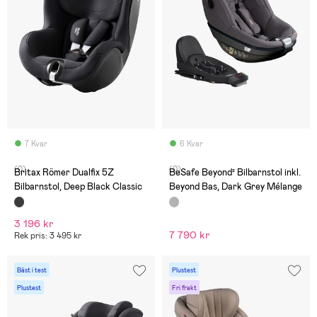
7 Kvar
6 Kvar
(0)
(0)
Britax Römer Dualfix 5Z
BeSafe Beyond² Bilbarnstol inkl.
Bilbarnstol, Deep Black Classic
Beyond Bas, Dark Grey Mélange
3 196 kr
7 790 kr
Rek pris: 3 495 kr
Bäst i test
Plustest
Plustest
Fri frakt