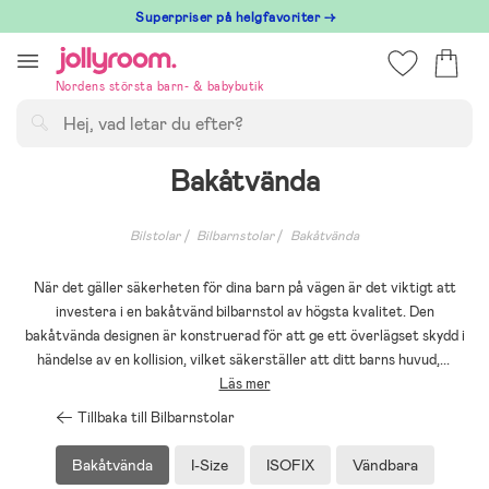
Hoppa
Superpriser på helgfavoriter →
till
innehållet
Nordens största barn- & babybutik
Sök
Bakåtvända
Bilstolar
Bilbarnstolar
Bakåtvända
När det gäller säkerheten för dina barn på vägen är det viktigt att
investera i en bakåtvänd bilbarnstol av högsta kvalitet. Den
bakåtvända designen är konstruerad för att ge ett överlägset skydd i
händelse av en kollision, vilket säkerställer att ditt barns huvud,
...
Läs mer
Tillbaka till Bilbarnstolar
Bakåtvända
I-Size
ISOFIX
Vändbara