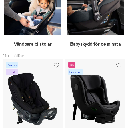
Vändbara bilstolar
Babyskydd för de minsta
115 träffar.
Plustest
-6%
Fri frakt
Bäst i test