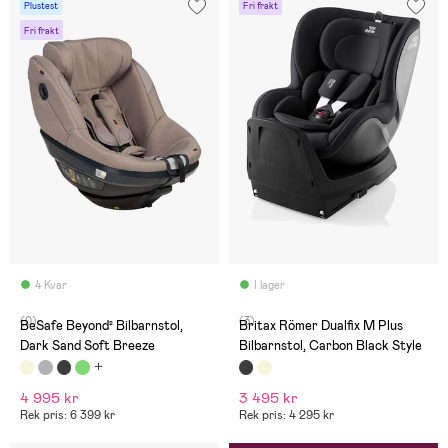
Plustest
Fri frakt
Fri frakt
4 Kvar
I lager
(0)
(3)
BeSafe Beyond² Bilbarnstol,
Britax Römer Dualfix M Plus
Dark Sand Soft Breeze
Bilbarnstol, Carbon Black Style
4 995 kr
3 495 kr
Rek pris: 6 399 kr
Rek pris: 4 295 kr