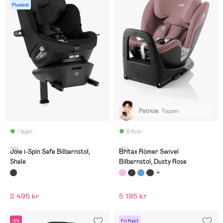
Plustest
Patricia
:
Toppen
I lager
8 Kvar
(0)
(14)
Joie i-Spin Safe Bilbarnstol,
Britax Römer Swivel
Shale
Bilbarnstol, Dusty Rose
2 495 kr
5 195 kr
-8%
Fri frakt