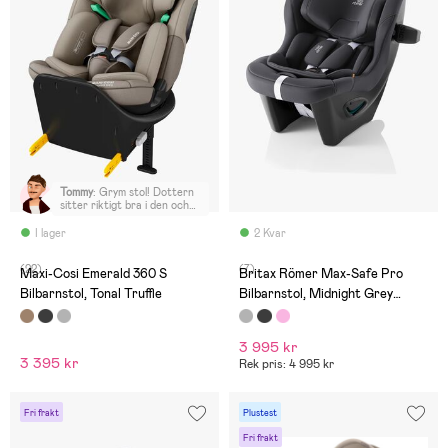
Tommy
:
Grym stol! Dottern
sitter riktigt bra i den och
den är lätt att montera och
ta loss.
I lager
2 Kvar
(22)
(7)
Maxi-Cosi Emerald 360 S
Britax Römer Max-Safe Pro
Bilbarnstol, Tonal Truffle
Bilbarnstol, Midnight Grey
Classic
3 995 kr
3 395 kr
Rek pris: 4 995 kr
Fri frakt
Plustest
Fri frakt