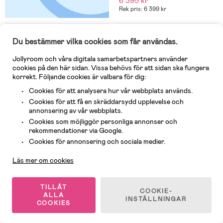
6 395 kr
Rek pris: 6 399 kr
Plustest
Plustest
Du bestämmer vilka cookies som får användas.
Fri frakt
Fri frakt
Jollyroom och våra digitala samarbetspartners använder
cookies på den här sidan. Vissa behövs för att sidan ska fungera
korrekt. Följande cookies är valbara för dig:
Cookies för att analysera hur vår webbplats används.
Cookies för att få en skräddarsydd upplevelse och
annonsering av vår webbplats.
Cookies som möjliggör personliga annonser och
rekommendationer via Google.
Kundservice
Cookies för annonsering och sociala medier.
Läs mer om cookies
5 Kvar
I lager
TILLÅT
(0)
(0)
COOKIE-
Britax Römer Max-Safe Pro
BeSafe Beyond² Bilbarnstol,
ALLA
INSTÄLLNINGAR
Bilbarnstol, Urban Olive Lux
Meadow Green Soft Breeze
COOKIES