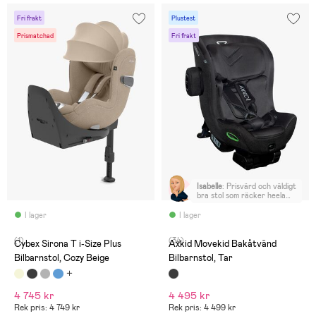
Fri frakt
Plustest
Prismatchad
Fri frakt
Isabelle
:
Prisvärd och väldigt
bra stol som räcker heela
bakåtvända tiden (6-7 år).
I lager
I lager
(1)
(34)
Cybex Sirona T i-Size Plus
Axkid Movekid Bakåtvänd
Bilbarnstol, Cozy Beige
Bilbarnstol, Tar
4 745 kr
4 495 kr
Rek pris: 4 749 kr
Rek pris: 4 499 kr