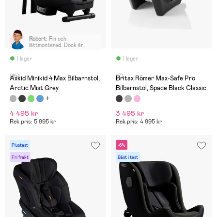
Robert
:
Fin och
lättmonterad. Dock är
bälteslåsningen något för
trög att öppna.
I lager
I lager
Ihopsättningen av bältena
kan vara svåra att låsa,
(15)
(7)
speciellt om man har ett
Axkid Minikid 4 Max Bilbarnstol,
Britax Römer Max-Safe Pro
rörligt barn. När barnet väl
Arctic Mist Grey
Bilbarnstol, Space Black Classic
är på plats och bälten låsta,
så sitter barnet bekvämt
och bra! 👍
4 495 kr
3 495 kr
Rek pris: 5 995 kr
Rek pris: 4 995 kr
Plustest
-6%
Fri frakt
Bäst i test