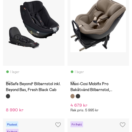
I lager
I lager
(0)
(0)
BeSafe Beyond² Bilbarnstol inkl.
Maxi-Cosi Mobifix Pro
Beyond Bas, Fresh Black Cab
Bakåtvänd Bilbarnstol,
Authentic Truffle
4 679 kr
8 990 kr
Rek pris: 5 995 kr
Plustest
Fri frakt