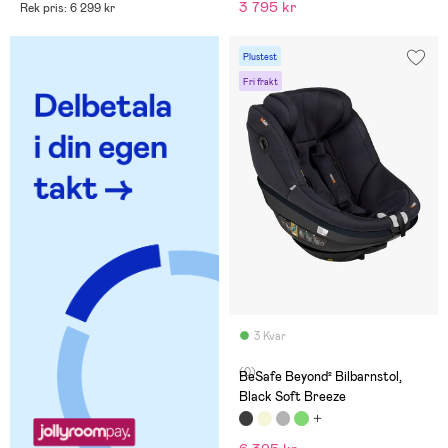
3 795 kr
Rek pris: 6 299 kr
Plustest
Fri frakt
3 Kvar
(0)
BeSafe Beyond² Bilbarnstol,
Black Soft Breeze