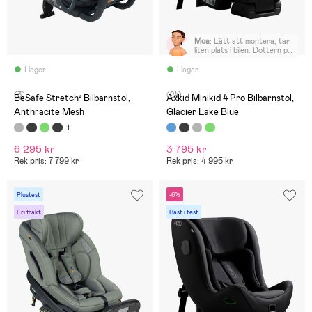
Moa
:
Lätt att montera, tar
liten plats i bilen. Dottern på
4 år, 18 kg och 105cm trivs
jättebra i den. Gott om
I lager
I lager
plats för ben.
(3)
(24)
BeSafe Stretch² Bilbarnstol,
Axkid Minikid 4 Pro Bilbarnstol,
Anthracite Mesh
Glacier Lake Blue
6 295 kr
3 795 kr
Rek pris: 7 799 kr
Rek pris: 4 995 kr
Plustest
-6%
Fri frakt
Bäst i test