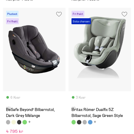
Plustest
Fri frakt
Fri frakt
Sista chansen
6 Kvar
3 Kvar
(0)
(1)
BeSafe Beyond² Bilbarnstol,
Britax Römer Dualfix 5Z
Dark Grey Mélange
Bilbarnstol, Sage Green Style
4 795 kr