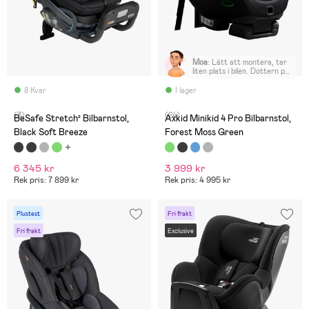
Moa
:
Lätt att montera, tar
liten plats i bilen. Dottern på
4 år, 18 kg och 105cm trivs
jättebra i den. Gott om
8 Kvar
I lager
plats för ben.
(3)
(24)
BeSafe Stretch² Bilbarnstol,
Axkid Minikid 4 Pro Bilbarnstol,
Black Soft Breeze
Forest Moss Green
6 345 kr
3 999 kr
Rek pris: 7 899 kr
Rek pris: 4 995 kr
Plustest
Fri frakt
Fri frakt
Exclusive