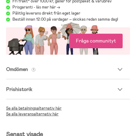
Fri frakt* över 1000 kr, gäller för postpaket & varubrev
Prisgaranti - läs mer här ->
Pålitlig leverans direkt från eget lager
Beställ innan 12:00 på vardagar – skickas redan samma dag!
Fråga communityt
Omdömen
Prishistorik
Se alla betalningsalternativ här
Se alla leveransalternativ här
Senast visade