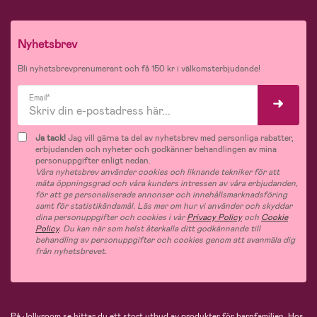
Nyhetsbrev
Bli nyhetsbrevprenumerant och få 150 kr i välkomsterbjudande!
Email*
Ja tack!
Jag vill gärna ta del av nyhetsbrev med personliga rabatter,
erbjudanden och nyheter och godkänner behandlingen av mina
personuppgifter enligt nedan.
Våra nyhetsbrev använder cookies och liknande tekniker för att
mäta öppningsgrad och våra kunders intressen av våra erbjudanden,
för att ge personaliserade annonser och innehållsmarknadsföring
samt för statistikändamål. Läs mer om hur vi använder och skyddar
dina personuppgifter och cookies i vår
Privacy Policy
och
Cookie
Policy
. Du kan när som helst återkalla ditt godkännande till
behandling av personuppgifter och cookies genom att avanmäla dig
från nyhetsbrevet.
På Jollyroom.se hittar du ett stort utbud av produkter för barnfamiljen.
Hos