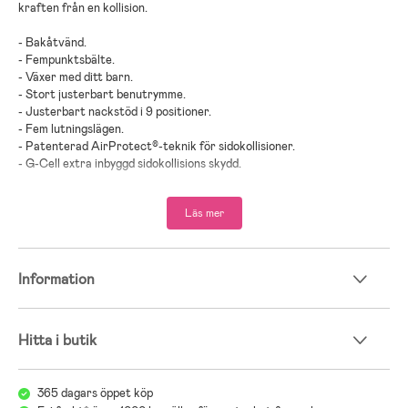
kraften från en kollision.
- Bakåtvänd.
- Fempunktsbälte.
- Växer med ditt barn.
- Stort justerbart benutrymme.
- Justerbart nackstöd i 9 positioner.
- Fem lutningslägen.
- Patenterad AirProtect®-teknik för sidokollisioner.
- G-Cell extra inbyggd sidokollisions skydd.
- Avtagbar och tvättbar klädsel.
- Snabb och enkel montering.
Läs mer
- Färgindikatorer visar korrekt installation.
- Stor och rymlig.
- Plusgodkänd.
- UN R129 godkänd.
Information
- Installation: ISOFIX.
- Rekommenderad längd: 61- 125 cm.
- Maxvikt: 21,5 kg.
Hitta i butik
- Rekommenderad ålder: Från 4 månader till 7 år.
365 dagars öppet köp