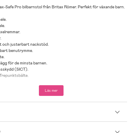
-Safe Pro bilbarnstol från Britax Römer. Perfekt för växande barn.
ele.
le.
axelremmar.
.
t och justerbart nackstöd.
erbart benutrymme.
te.
nlägg för de minsta barnen.
onsskydd (SICT).
Trepunktsbälte.
on med stödben och underförankringsband.
gande förankringsband.
Läs mer
dkänd.
rad längd: 61- 125 cm.
kg.
n
rad ålder: Från 3 månader.
k