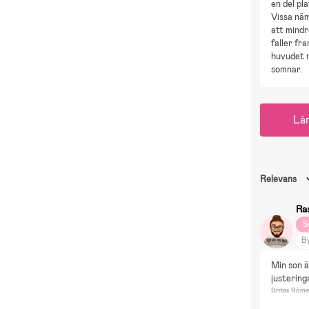
en del pla
Vissa nä
att mindr
faller fr
huvudet 
somnar.
Lä
Relevans
Ra
S
B
R
Min son ä
H
justeringa
B
Britax Röme
Fi