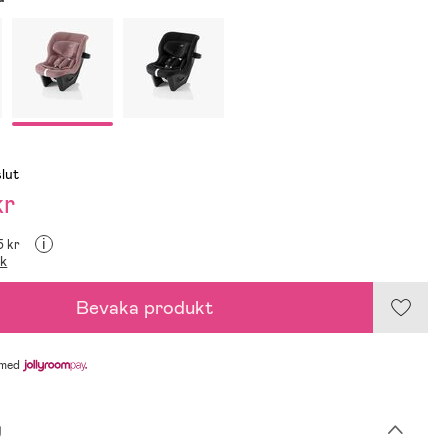
slut
kr
i
5 kr
ik
Bevaka produkt
med
g