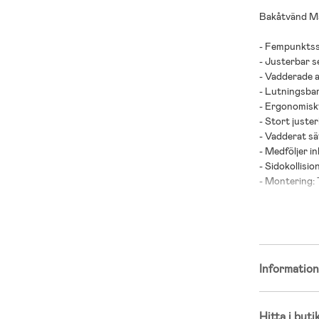
Bakåtvänd Max
- Fempunktss
- Justerbar se
- Vadderade 
- Lutningsbar
- Ergonomisk
- Stort just
- Vadderat sä
- Medföljer i
- Sidokollisi
- Montering: 
- Installati
- Självåtdra
- UN R129 go
- Rekommende
- Maxvikt: 36 
Informatio
- Rekommende
Hitta i buti