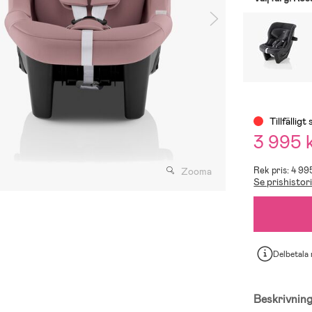
Tillfälligt 
3 995 
Rek pris: 4 99
Zooma
Se prishistor
Delbetala
Beskrivnin