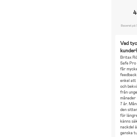
4
Baserat på 
Vad tyc
kunder
Britax R
Safe Pro 
får mycke
feedback 
enkel att
och bekv
från unge
månader u
7 år. Mån
den sitte
för längr
känns säk
nackdel ä
ganska t