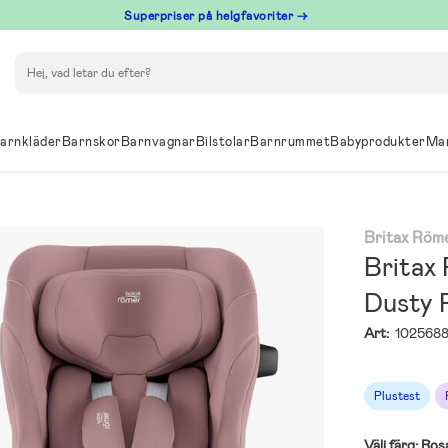
Superpriser på helgfavoriter →
Sök
arnkläder
Barnskor
Barnvagnar
Bilstolar
Barnrummet
Babyprodukter
Ma
Britax Röm
Britax
Dusty 
Art:
102568
Plustest
Välj färg:
Ros