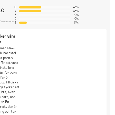
5
43%
.0
4
43%
3
0%
2
0%
7 recensioner
1
14%
ker våra
?
ömer Max-
bilbarnstol
t positiv
för att vara
 installera
äm för barn
fär 3
pp till cirka
ga tycker att
r bra, även
e barn, och
er. En
r att den är
ung och tar