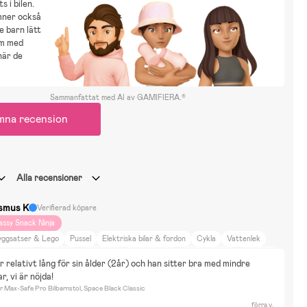
ts i bilen.
mner också
e barn lätt
am med
när de
Sammanfattat med AI av GAMIFIERA.®
mna recension
Alla recensioner
smus K
Verifierad köpare
assy Snack Ninja
yggsatser & Lego
Pussel
Elektriska bilar & fordon
Cykla
Vattenlek
ita & Måla
Vinterlek
Bollsport
Alfons Åberg
Arne Alligator
Babblarna
r relativt lång för sin ålder (2år) och han sitter bra med mindre 
ot Wheels
Marvel
Nintendo
Disney Cars
Bor i Hus
Bil
r, vi är nöjda!
or på Landet
Resa
Skidåkning
Promenader
Cykling
Djur & Natur
r Max-Safe Pro Bilbarnstol, Space Black Classic
lm & Litteratur
Britax och Emmaljunga
förra v.