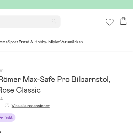
mma
Sport
Fritid & Hobby
Jollylet
Varumärken
er
 Römer Max-Safe Pro Bilbarnstol,
Rose Classic
84
(7)
Visa alla recensioner
Fri frakt
a