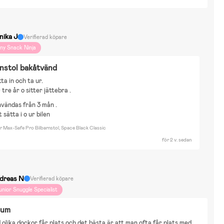
nika J
Verifierad köpare
iny Snack Ninja
nstol bakåtvänd
ta in och ta ur.
 tre år o sitter jättebra .
vändas från 3 mån .
t sätta i o ur bilen
r Max-Safe Pro Bilbarnstol, Space Black Classic
för 2 v. sedan
dreas N
Verifierad köpare
unior Snuggle Specialist
rum
olika dockor får plats och det bästa är att man ofta får plats med 