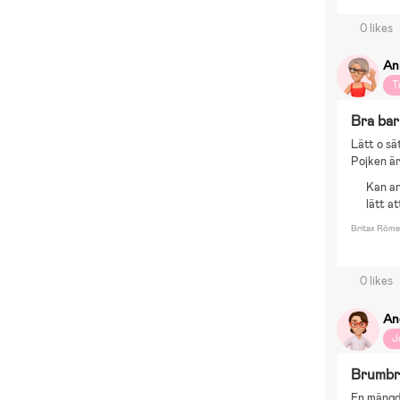
0 likes
An
T
Bra bar
Lätt o sät
Pojken är
Kan an
lätt at
Britax Röme
0 likes
An
J
Brumb
En mängd 