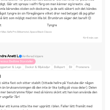
digt. Går att spraya i valfri färg om man känner sig kreativ. Jag 
mla bärandes stolen och dockorna, ja de satt säkert och det kändes 
ågot tyngre än sin föregångare vilket drar ned betyget då jag gillar 
så lätt som möjligt med min lilla bil. Brumbrum säger det bara!!! 😊
tt
Tyngre
r Max-Safe Pro Bilbarnstol, Space Black Classic
för 6 mån. sen
ndra Anett L
Verifierad köpare
recious Bedtime Storyteller
yggsatser & Lego
Dockor & Mjukisdjur
Bollsport
Bil
Promenera
r i radhus
Kollektivtrafik
Neutrala färger
DIY Projekt
Resa
l
a till landet
Djur & Natur
Mat & Dryck
Träning
Promenader
t sätta fast och sitter stabilt (tittade hellre på Youtube där någon 
rescent prestige
n än bruksanvisningen då den inte är lika tydlig på vissa delar). Delen 
å mer benutrymme följer med så känns skönt att han kan använda den 
är ungefär 7år!
kar att kunna sitta lite mer upprätt i bilen. Faller lätt framåt med 