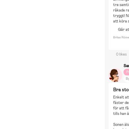
tre samti
råkade ra
tryggt! N
att köra 
Går a
Britax Röme
0 likes
Sa
P
B
Bo
Bra sto
Åk
Enkelt at
C
fäster de
för att f
tills han 
Sonen äls