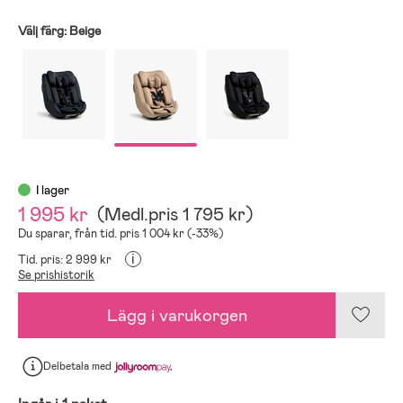
Välj färg:
Beige
I lager
1 995 kr
(
Medl.pris
1 795 kr
)
Du sparar, från tid. pris 1 004 kr (-33%)
i
Tid. pris: 2 999 kr
Se prishistorik
Lägg i varukorgen
Delbetala
med