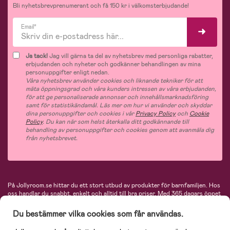
Bli nyhetsbrevprenumerant och få 150 kr i välkomsterbjudande!
Email*
Ja tack!
Jag vill gärna ta del av nyhetsbrev med personliga rabatter,
erbjudanden och nyheter och godkänner behandlingen av mina
personuppgifter enligt nedan.
Våra nyhetsbrev använder cookies och liknande tekniker för att
mäta öppningsgrad och våra kunders intressen av våra erbjudanden,
för att ge personaliserade annonser och innehållsmarknadsföring
samt för statistikändamål. Läs mer om hur vi använder och skyddar
dina personuppgifter och cookies i vår
Privacy Policy
och
Cookie
Policy
. Du kan när som helst återkalla ditt godkännande till
behandling av personuppgifter och cookies genom att avanmäla dig
från nyhetsbrevet.
På Jollyroom.se hittar du ett stort utbud av produkter för barnfamiljen.
Hos
oss handlar du snabbt, enkelt och alltid till bra priser.
Med 365 dagars öppet
köp och en mycket kompetent kundtjänst kan du känna dig trygg att handla
hos oss. I vårt sortiment hittar du barnvagnar, bilstolar, kläder för barn och
Du bestämmer vilka cookies som får användas.
baby, produkter för mamman, massor av inspirerande inredning, leksaker,
babyprodukter och mycket mer. Vi erbjuder produkter från välkända