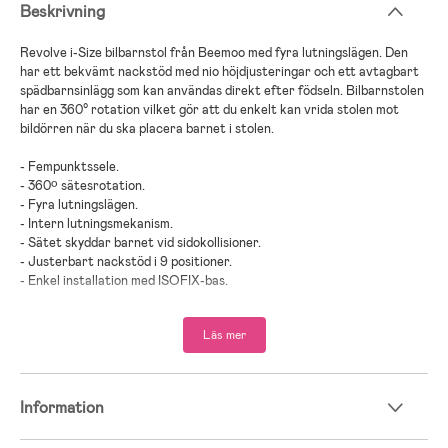
Beskrivning
Revolve i-Size bilbarnstol från Beemoo med fyra lutningslägen. Den
har ett bekvämt nackstöd med nio höjdjusteringar och ett avtagbart
spädbarnsinlägg som kan användas direkt efter födseln. Bilbarnstolen
har en 360° rotation vilket gör att du enkelt kan vrida stolen mot
bildörren när du ska placera barnet i stolen.
- Fempunktssele.
- 360º sätesrotation.
- Fyra lutningslägen.
- Intern lutningsmekanism.
- Sätet skyddar barnet vid sidokollisioner.
- Justerbart nackstöd i 9 positioner.
- Enkel installation med ISOFIX-bas.
- Kompatibel med: Beemoo Revolve i-Size ISOFIX-bas.
- Maxvikt: 19,5 kg.
Läs mer
Medföljer: spädbarnsinlägg.
- Rekommenderad ålder: Från nyfödd.
Information
- Rekommenderad längd: 40-105 cm.