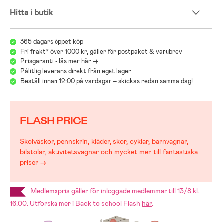
Hitta i butik
Hitta rätt bilbarnstol för ditt barn!
Välkommen till vår bilstolsguide, där vi hjälper dig att välja rätt
bilbarnstol för ditt barn. Här hittar du tips om bilbarnstolar, i-Size-
365 dagars öppet köp
stolar, bakåtvända och framåtvända bilbarnstolar, samt råd om
Fri frakt* över 1000 kr, gäller för postpaket & varubrev
korrekt installation med ISOFIX eller säkerhetsbälten. Vi förklarar
Prisgaranti - läs mer här ->
vikt- och längdrekommendationer, säkerhetsregler och hur man
Pålitlig leverans direkt från eget lager
använder resesystem på ett säkert sätt. Guiden ger dig all
Beställ innan 12:00 på vardagar – skickas redan samma dag!
information du behöver för att göra bilresan säker, smidig och bekväm
för både dig och ditt barn, oavsett ålder eller behov.
Gå till Jollyrooms guide om bilbarnstolar
OBS! Jollyroom rekommenderar alla kunder att följa NTF och deras
FLASH PRICE
rekommendation att barn ska åka bakåtvänt upp till 4–5 års ålder. En
del stolar på marknaden kan ha europeiskt godkännande att vändas
tidigare men barnet åker alltid säkrast bakåtvänt!
Skolväskor, pennskrin, kläder, skor, cyklar, barnvagnar,
bilstolar, aktivitetsvagnar och mycket mer till fantastiska
priser →
Medlemspris gäller för inloggade medlemmar till 13/8 kl.
16.00. Utforska mer i Back to school Flash
här
.