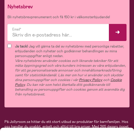
Nyhetsbrev
Bli nyhetsbrevprenumerant och få 150 kr i välkomsterbjudande!
Email*
Ja tack!
Jag vill gärna ta del av nyhetsbrev med personliga rabatter,
erbjudanden och nyheter och godkänner behandlingen av mina
personuppgifter enligt nedan.
Våra nyhetsbrev använder cookies och liknande tekniker för att
mäta öppningsgrad och våra kunders intressen av våra erbjudanden,
för att ge personaliserade annonser och innehållsmarknadsföring
samt för statistikändamål. Läs mer om hur vi använder och skyddar
dina personuppgifter och cookies i vår
Privacy Policy
och
Cookie
Policy
. Du kan när som helst återkalla ditt godkännande till
behandling av personuppgifter och cookies genom att avanmäla dig
från nyhetsbrevet.
På Jollyroom.se hittar du ett stort utbud av produkter för barnfamiljen.
Hos
oss handlar du snabbt, enkelt och alltid till bra priser.
Med 365 dagars öppet
köp och en mycket kompetent kundtjänst kan du känna dig trygg att handla