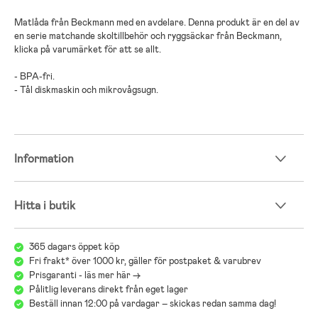
Matlåda från Beckmann med en avdelare. Denna produkt är en del av
en serie matchande skoltillbehör och ryggsäckar från Beckmann,
klicka på varumärket för att se allt.
- BPA-fri.
- Tål diskmaskin och mikrovågsugn.
Information
Hitta i butik
365 dagars öppet köp
Fri frakt* över 1000 kr, gäller för postpaket & varubrev
Prisgaranti - läs mer här ->
Pålitlig leverans direkt från eget lager
Beställ innan 12:00 på vardagar – skickas redan samma dag!