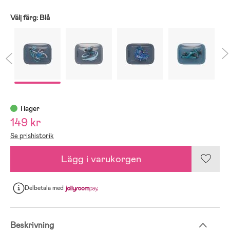
Välj färg:
Blå
I lager
149 kr
Se prishistorik
Lägg i varukorgen
Delbetala
med
Beskrivning