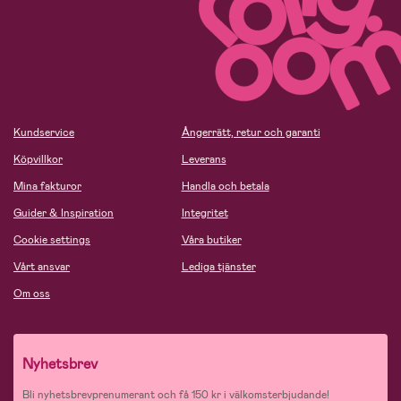
Kundservice
Ångerrätt, retur och garanti
Köpvillkor
Leverans
Mina fakturor
Handla och betala
Guider & Inspiration
Integritet
Cookie settings
Våra butiker
Vårt ansvar
Lediga tjänster
Om oss
Nyhetsbrev
Bli nyhetsbrevprenumerant och få 150 kr i välkomsterbjudande!