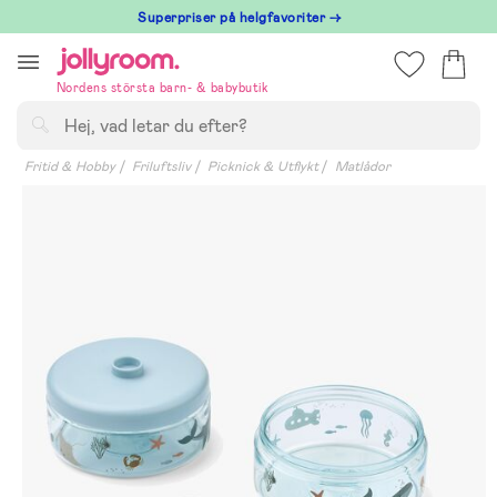
Hoppa
Superpriser på helgfavoriter →
till
innehållet
Nordens största barn- & babybutik
Sök
Fritid & Hobby
Friluftsliv
Picknick & Utflykt
Matlådor