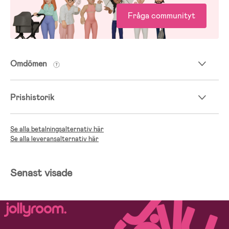
Fråga communityt
Omdömen
Prishistorik
Se alla betalningsalternativ här
Se alla leveransalternativ här
Senast visade