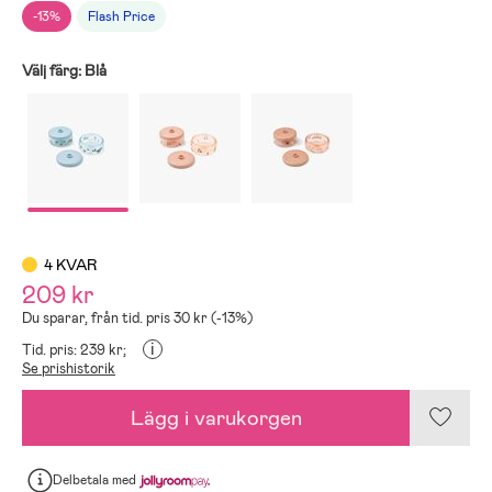
-13%
Flash Price
Välj färg:
Blå
4 KVAR
209 kr
Du sparar, från tid. pris 30 kr (-13%)
i
Tid. pris: 239 kr;
Se prishistorik
Lägg i varukorgen
Delbetala
med