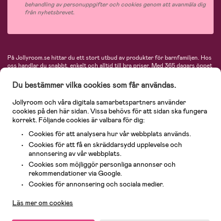
behandling av personuppgifter och cookies genom att avanmäla dig
från nyhetsbrevet.
På Jollyroom.se hittar du ett stort utbud av produkter för barnfamiljen.
Hos
oss handlar du snabbt, enkelt och alltid till bra priser.
Med 365 dagars öppet
köp och en mycket kompetent kundtjänst kan du känna dig trygg att handla
hos oss. I vårt sortiment hittar du barnvagnar, bilstolar, kläder för barn och
Du bestämmer vilka cookies som får användas.
baby, produkter för mamman, massor av inspirerande inredning, leksaker,
babyprodukter och mycket mer. Vi erbjuder produkter från välkända
Jollyroom och våra digitala samarbetspartners använder
varumärken så som Britax, Maxi-Cosi, Baby Jogger, BabyBjörn, Didriksons,
cookies på den här sidan. Vissa behövs för att sidan ska fungera
KidKraft, Ergobaby, Philips Avent, Neonate, Cybex, LEGO och många fler.
korrekt. Följande cookies är valbara för dig:
Välkommen in och kika runt i Nordens största barn- och babybutik på nätet!
Cookies för att analysera hur vår webbplats används.
Cookies för att få en skräddarsydd upplevelse och
annonsering av vår webbplats.
Cookies som möjliggör personliga annonser och
rekommendationer via Google.
Kundservice
Cookies för annonsering och sociala medier.
Läs mer om cookies
© 2026 Jollyroom AB. Alla rättigheter reserverade.