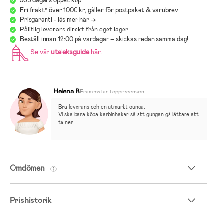
365 dagars öppet köp
Fri frakt* över 1000 kr, gäller för postpaket & varubrev
Prisgaranti - läs mer här ->
Pålitlig leverans direkt från eget lager
Beställ innan 12:00 på vardagar – skickas redan samma dag!
Se vår
uteleksguide
här
.
Helena B
Framröstad topprecension
Bra leverans och en utmärkt gunga. 
Vi ska bara köpa karbinhakar så att gungan gå lättare att 
ta ner.
Omdömen
Prishistorik