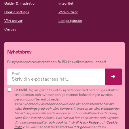
Guider & Inspiration
Integritet
Cookie settings
Våra butiker
Vårt ansvar
Lediga tjänster
Om oss
Nyhetsbrev
Bli nyhetsbrevprenumerant och få 150 kr i välkomsterbjudande!
Email*
Ja tack!
Jag vill gärna ta del av nyhetsbrev med personliga rabatter,
erbjudanden och nyheter och godkänner behandlingen av mina
personuppgifter enligt nedan.
Våra nyhetsbrev använder cookies och liknande tekniker för att
mäta öppningsgrad och våra kunders intressen av våra erbjudanden,
för att ge personaliserade annonser och innehållsmarknadsföring
samt för statistikändamål. Läs mer om hur vi använder och skyddar
dina personuppgifter och cookies i vår
Privacy Policy
och
Cookie
Policy
. Du kan när som helst återkalla ditt godkännande till