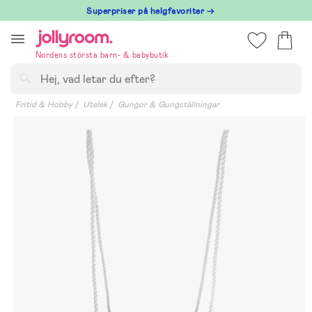
Hoppa
Superpriser på helgfavoriter →
till
innehållet
Nordens största barn- & babybutik
Sök
Fritid & Hobby
Utelek
Gungor & Gungställningar